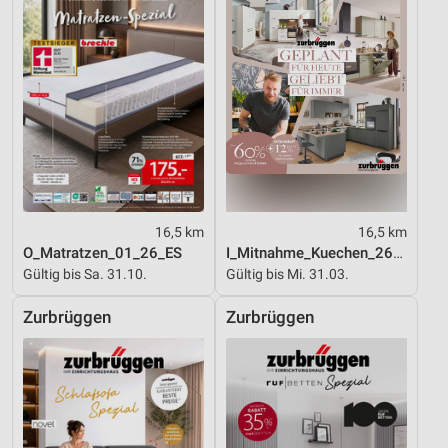
Entwicklung und Verbesserung der Angebote
Verwendung reduzierter Daten zur Auswahl von
Inhalten
IAB-Besonderheiten:
Verwendung genauer Standortdaten
Geräte anhand von aktiv angeforderten
Informationen identifizieren
Nicht-IAB-Verarbeitungszwecke:
16,5 km
16,5 km
O_Matratzen_01_26_ES
I_Mitnahme_Kuechen_26_ES
Notwendig
Gültig bis Sa. 31.10.
Gültig bis Mi. 31.03.
Performance
Zurbrüggen
Zurbrüggen
Funktional
Werbung