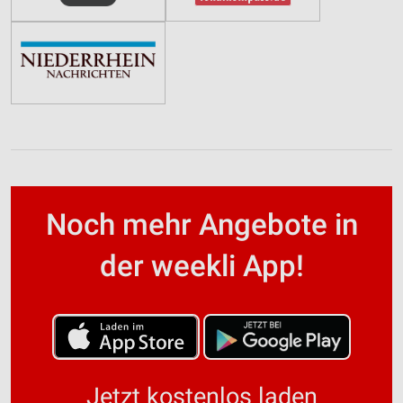
Noch mehr Angebote in
der weekli App!
Jetzt kostenlos laden