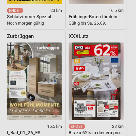
23 km
16,5 km
Schlafzimmer Spezial
Frühlings-Boten für dein Zuhause
Noch morgen gültig
Gültig bis Sa. 26.09.
Zurbrüggen
XXXLutz
16,5 km
23 km
I_Bad_01_26_ES
Bis zu 62% in diesem prospekt