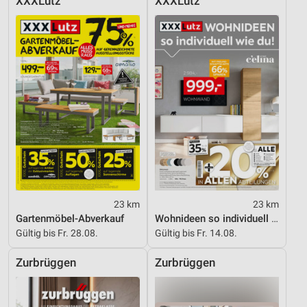
XXXLutz
XXXLutz
Verwendung reduzierter Daten zur Auswahl von
Werbeanzeigen
Erstellung von Profilen für personalisierte
Werbung
Verwendung von Profilen zur Auswahl
personalisierter Werbung
Erstellung von Profilen zur Personalisierung
von Inhalten
Verwendung von Profilen zur Auswahl
personalisierter Inhalte
23 km
23 km
Messung der Werbeleistung
Gartenmöbel-Abverkauf
Wohnideen so individuell wie du!
Gültig bis Fr. 28.08.
Gültig bis Fr. 14.08.
Messung der Performance von Inhalten
Zurbrüggen
Zurbrüggen
Analyse von Zielgruppen durch Statistiken oder
Kombinationen von Daten aus verschiedenen
Quellen