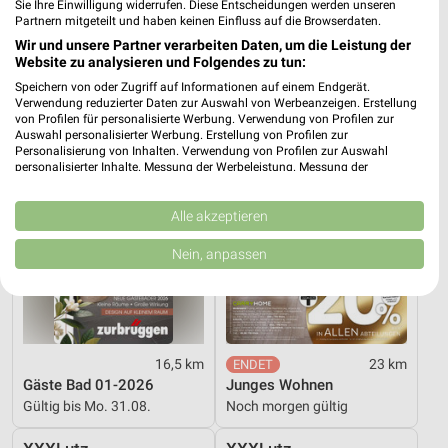
K06_26_Online_ES
O_Staud_01_26_ES
Sie Ihre Einwilligung widerrufen. Diese Entscheidungen werden unseren
Partnern mitgeteilt und haben keinen Einfluss auf die Browserdaten.
Gültig bis Sa. 12.09.
Gültig bis Mi. 30.09.
Wir und unsere Partner verarbeiten Daten, um die Leistung der
Website zu analysieren und Folgendes zu tun:
Zurbrüggen
XXXLutz
Speichern von oder Zugriff auf Informationen auf einem Endgerät.
Verwendung reduzierter Daten zur Auswahl von Werbeanzeigen. Erstellung
von Profilen für personalisierte Werbung. Verwendung von Profilen zur
Auswahl personalisierter Werbung. Erstellung von Profilen zur
Personalisierung von Inhalten. Verwendung von Profilen zur Auswahl
personalisierter Inhalte. Messung der Werbeleistung. Messung der
Performance von Inhalten. Analyse von Zielgruppen durch Statistiken oder
Kombinationen von Daten aus verschiedenen Quellen. Entwicklung und
Verbesserung der Angebote. Verwendung reduzierter Daten zur Auswahl
Alle akzeptieren
von Inhalten.
Daten können außerhalb der Europäischen Union weitergegeben und in die
Nein, anpassen
USA gesendet werden.
Ihre Einwilligung und die cookie Richtlinie gelten ausschließlich für diese
Website/App.
Partnerliste anzeigen (1 IAB-Anbieter)
Wir nutzen Ihre Daten für folgende Zwecke:
16,5 km
23 km
IAB-Verarbeitungszwecke:
Gäste Bad 01-2026
Junges Wohnen
Gültig bis Mo. 31.08.
Noch morgen gültig
Speichern von oder Zugriff auf Informationen
auf einem Endgerät