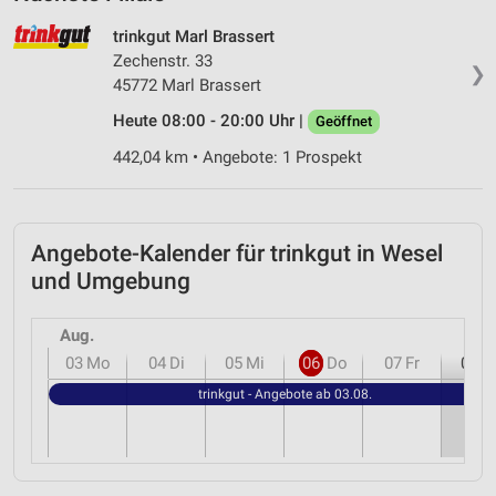
trinkgut Marl Brassert
Zechenstr. 33
❯
45772 Marl Brassert
Heute 08:00 - 20:00 Uhr |
Geöffnet
442,04 km • Angebote: 1 Prospekt
Angebote-Kalender für trinkgut in Wesel
und Umgebung
Aug.
03
Mo
04
Di
05
Mi
06
Do
07
Fr
08
S
trinkgut - Angebote ab 03.08.