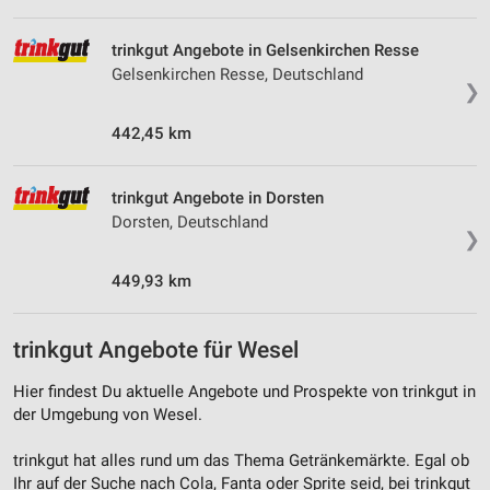
auf einem Endgerät
trinkgut Angebote in Gelsenkirchen Resse
Verwendung reduzierter Daten zur Auswahl von
Werbeanzeigen
Gelsenkirchen Resse, Deutschland
❯
Erstellung von Profilen für personalisierte
Werbung
442,45 km
Verwendung von Profilen zur Auswahl
personalisierter Werbung
trinkgut Angebote in Dorsten
Dorsten, Deutschland
❯
Erstellung von Profilen zur Personalisierung
von Inhalten
449,93 km
Verwendung von Profilen zur Auswahl
personalisierter Inhalte
trinkgut Angebote für Wesel
Messung der Werbeleistung
Hier findest Du aktuelle Angebote und Prospekte von trinkgut in
Messung der Performance von Inhalten
der Umgebung von Wesel.
Analyse von Zielgruppen durch Statistiken oder
trinkgut hat alles rund um das Thema Getränkemärkte. Egal ob
Kombinationen von Daten aus verschiedenen
Ihr auf der Suche nach Cola, Fanta oder Sprite seid, bei trinkgut