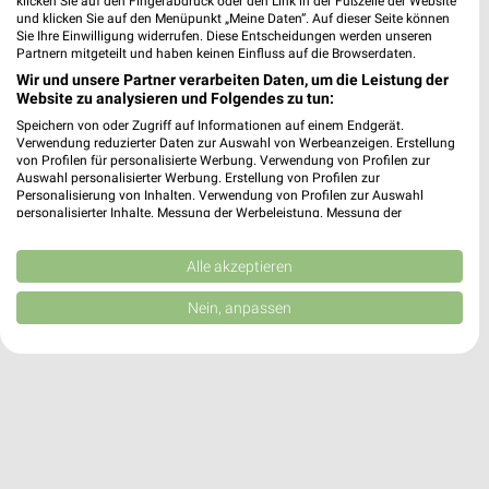
klicken Sie auf den Fingerabdruck oder den Link in der Fußzeile der Website
und klicken Sie auf den Menüpunkt „Meine Daten“. Auf dieser Seite können
trinkgut
Sie Ihre Einwilligung widerrufen. Diese Entscheidungen werden unseren
Westerholter Straße 790
Partnern mitgeteilt und haben keinen Einfluss auf die Browserdaten.
❯
45701 Herten
Wir und unsere Partner verarbeiten Daten, um die Leistung der
Website zu analysieren und Folgendes zu tun:
442,38 km
Speichern von oder Zugriff auf Informationen auf einem Endgerät.
Verwendung reduzierter Daten zur Auswahl von Werbeanzeigen. Erstellung
von Profilen für personalisierte Werbung. Verwendung von Profilen zur
Auswahl personalisierter Werbung. Erstellung von Profilen zur
Personalisierung von Inhalten. Verwendung von Profilen zur Auswahl
personalisierter Inhalte. Messung der Werbeleistung. Messung der
Performance von Inhalten. Analyse von Zielgruppen durch Statistiken oder
Kombinationen von Daten aus verschiedenen Quellen. Entwicklung und
Verbesserung der Angebote. Verwendung reduzierter Daten zur Auswahl
Alle akzeptieren
von Inhalten.
Daten können außerhalb der Europäischen Union weitergegeben und in die
Nein, anpassen
USA gesendet werden.
Ihre Einwilligung und die cookie Richtlinie gelten ausschließlich für diese
Website/App.
Partnerliste anzeigen (1 IAB-Anbieter)
Wir nutzen Ihre Daten für folgende Zwecke:
IAB-Verarbeitungszwecke:
Speichern von oder Zugriff auf Informationen