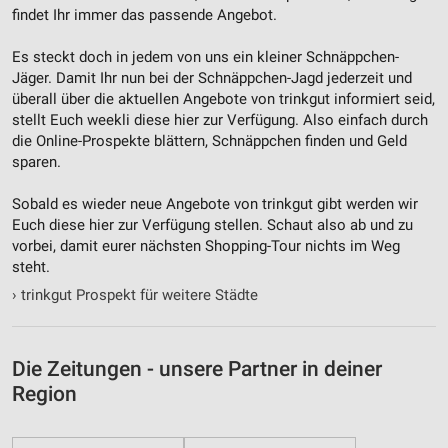
Quellen
findet Ihr immer das passende Angebot.
Entwicklung und Verbesserung der Angebote
Es steckt doch in jedem von uns ein kleiner Schnäppchen-
Jäger. Damit Ihr nun bei der Schnäppchen-Jagd jederzeit und
Verwendung reduzierter Daten zur Auswahl von
überall über die aktuellen Angebote von trinkgut informiert seid,
Inhalten
stellt Euch weekli diese hier zur Verfügung. Also einfach durch
IAB-Besonderheiten:
die Online-Prospekte blättern, Schnäppchen finden und Geld
sparen.
Verwendung genauer Standortdaten
Sobald es wieder neue Angebote von trinkgut gibt werden wir
Geräte anhand von aktiv angeforderten
Euch diese hier zur Verfügung stellen. Schaut also ab und zu
Informationen identifizieren
vorbei, damit eurer nächsten Shopping-Tour nichts im Weg
Nicht-IAB-Verarbeitungszwecke:
steht.
Notwendig
›
trinkgut Prospekt für weitere Städte
Performance
Die Zeitungen - unsere Partner in deiner
Funktional
Region
Werbung