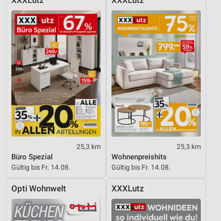
XXXLutz
XXXLutz
Entwicklung und Verbesserung der Angebote
Verwendung reduzierter Daten zur Auswahl von
Inhalten
IAB-Besonderheiten:
Verwendung genauer Standortdaten
Geräte anhand von aktiv angeforderten
Informationen identifizieren
Nicht-IAB-Verarbeitungszwecke:
Notwendig
25,3 km
25,3 km
Performance
Büro Spezial
Wohnenpreishits
Gültig bis Fr. 14.08.
Gültig bis Fr. 14.08.
Funktional
Opti Wohnwelt
XXXLutz
Werbung