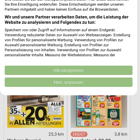
Sie Ihre Einwilligung widerrufen. Diese Entscheidungen werden unseren
Partnern mitgeteilt und haben keinen Einfluss auf die Browserdaten.
3,7 km
25,3 km
Wir und unsere Partner verarbeiten Daten, um die Leistung der
Angebote ab 03.08.
Dieter Knoll
Website zu analysieren und Folgendes zu tun:
Noch morgen gültig
Gültig bis Fr. 14.08.
Speichern von oder Zugriff auf Informationen auf einem Endgerät.
Verwendung reduzierter Daten zur Auswahl von Werbeanzeigen. Erstellung
von Profilen für personalisierte Werbung. Verwendung von Profilen zur
XXXLutz
REWE
Auswahl personalisierter Werbung. Erstellung von Profilen zur
Personalisierung von Inhalten. Verwendung von Profilen zur Auswahl
personalisierter Inhalte. Messung der Werbeleistung. Messung der
Performance von Inhalten. Analyse von Zielgruppen durch Statistiken oder
Kombinationen von Daten aus verschiedenen Quellen. Entwicklung und
Verbesserung der Angebote. Verwendung reduzierter Daten zur Auswahl
Alle akzeptieren
von Inhalten.
Daten können außerhalb der Europäischen Union weitergegeben und in die
Nein, anpassen
USA gesendet werden.
Ihre Einwilligung und die cookie Richtlinie gelten ausschließlich für diese
Website/App.
Partnerliste anzeigen (1 IAB-Anbieter)
Wir nutzen Ihre Daten für folgende Zwecke:
IAB-Verarbeitungszwecke:
Speichern von oder Zugriff auf Informationen
25,3 km
3,8 km
auf einem Endgerät