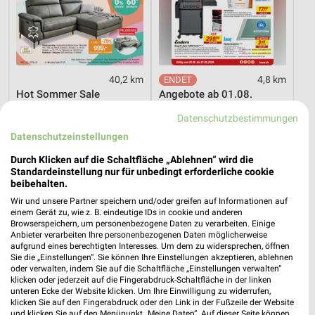
40,2 km
4,8 km
Hot Sommer Sale
Angebote ab 01.08.
Gültig bis Sa. 29.08.
Noch heute gültig
Datenschutzbestimmungen
Datenschutzeinstellungen
PENNY
XXXLutz
Durch Klicken auf die Schaltfläche „Ablehnen“ wird die
Standardeinstellung nur für unbedingt erforderliche cookie
beibehalten.
Wir und unsere Partner speichern und/oder greifen auf Informationen auf
einem Gerät zu, wie z. B. eindeutige IDs in cookie und anderen
Browserspeichern, um personenbezogene Daten zu verarbeiten. Einige
Anbieter verarbeiten Ihre personenbezogenen Daten möglicherweise
aufgrund eines berechtigten Interesses. Um dem zu widersprechen, öffnen
Sie die „Einstellungen“. Sie können Ihre Einstellungen akzeptieren, ablehnen
oder verwalten, indem Sie auf die Schaltfläche „Einstellungen verwalten“
klicken oder jederzeit auf die Fingerabdruck-Schaltfläche in der linken
unteren Ecke der Website klicken. Um Ihre Einwilligung zu widerrufen,
klicken Sie auf den Fingerabdruck oder den Link in der Fußzeile der Website
und klicken Sie auf den Menüpunkt „Meine Daten“. Auf dieser Seite können