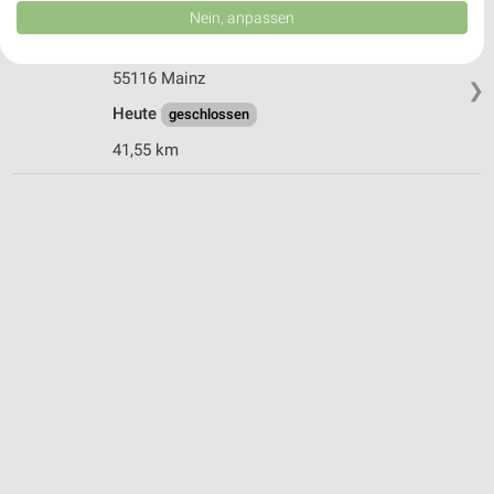
Daten können außerhalb der Europäischen Union weitergegeben und in die
Nein, anpassen
USA gesendet werden.
Blume 2000 Mainz
Ihre Einwilligung und die cookie Richtlinie gelten ausschließlich für diese
Schusterstr. 31
Website/App.
55116 Mainz
❯
Partnerliste anzeigen (1 IAB-Anbieter)
Heute
geschlossen
Wir nutzen Ihre Daten für folgende Zwecke:
41,55 km
IAB-Verarbeitungszwecke:
Speichern von oder Zugriff auf Informationen
auf einem Endgerät
Verwendung reduzierter Daten zur Auswahl von
Werbeanzeigen
Erstellung von Profilen für personalisierte
Werbung
Verwendung von Profilen zur Auswahl
personalisierter Werbung
Erstellung von Profilen zur Personalisierung
von Inhalten