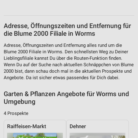
Verwendung von Profilen zur Auswahl
personalisierter Inhalte
Messung der Werbeleistung
Adresse, Öffnungszeiten und Entfernung für
die Blume 2000 Filiale in Worms
Messung der Performance von Inhalten
Adresse, Öffnungszeiten und Entfernung alles rund um die
Analyse von Zielgruppen durch Statistiken oder
Blume 2000 Filiale in Worms. Den schnellsten Weg zu Deiner
Kombinationen von Daten aus verschiedenen
Quellen
Lieblingsfiliale kannst Du über die Routen-Funktion finden.
Wenn Du auf der Suche nach aktuellen Schnäppchen von Blume
Entwicklung und Verbesserung der Angebote
2000 bist, dann schau doch mal in die aktuellen Prospekte und
Angebote. Da ist sicher etwas passendes für Dich dabei.
Verwendung reduzierter Daten zur Auswahl von
Inhalten
Garten & Pflanzen Angebote für Worms und
IAB-Besonderheiten:
Umgebung
Verwendung genauer Standortdaten
4 Prospekte
Geräte anhand von aktiv angeforderten
Informationen identifizieren
Raiffeisen-Markt
Dehner
Nicht-IAB-Verarbeitungszwecke: