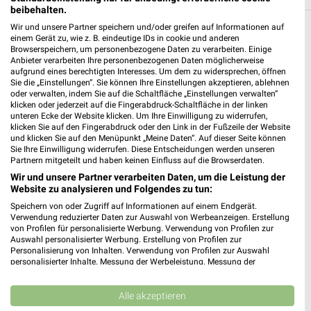
beibehalten.
Wir und unsere Partner speichern und/oder greifen auf Informationen auf
Filialen in der Umgebung
einem Gerät zu, wie z. B. eindeutige IDs in cookie und anderen
Browserspeichern, um personenbezogene Daten zu verarbeiten. Einige
Anbieter verarbeiten Ihre personenbezogenen Daten möglicherweise
3 Filialen
aufgrund eines berechtigten Interesses. Um dem zu widersprechen, öffnen
Sie die „Einstellungen“. Sie können Ihre Einstellungen akzeptieren, ablehnen
oder verwalten, indem Sie auf die Schaltfläche „Einstellungen verwalten“
Blume 2000 Frankenthal
klicken oder jederzeit auf die Fingerabdruck-Schaltfläche in der linken
Rathausplatz 13
unteren Ecke der Website klicken. Um Ihre Einwilligung zu widerrufen,
67227 Frankenthal
klicken Sie auf den Fingerabdruck oder den Link in der Fußzeile der Website
❯
und klicken Sie auf den Menüpunkt „Meine Daten“. Auf dieser Seite können
Heute
Sie Ihre Einwilligung widerrufen. Diese Entscheidungen werden unseren
geschlossen
Partnern mitgeteilt und haben keinen Einfluss auf die Browserdaten.
10,69 km
Wir und unsere Partner verarbeiten Daten, um die Leistung der
Website zu analysieren und Folgendes zu tun:
Speichern von oder Zugriff auf Informationen auf einem Endgerät.
Blume 2000 Ludwigshafen
Verwendung reduzierter Daten zur Auswahl von Werbeanzeigen. Erstellung
Rathausplatz 18 - 20
von Profilen für personalisierte Werbung. Verwendung von Profilen zur
Auswahl personalisierter Werbung. Erstellung von Profilen zur
67059 Ludwigshafen
❯
Personalisierung von Inhalten. Verwendung von Profilen zur Auswahl
personalisierter Inhalte. Messung der Werbeleistung. Messung der
Heute
geschlossen
Performance von Inhalten. Analyse von Zielgruppen durch Statistiken oder
Kombinationen von Daten aus verschiedenen Quellen. Entwicklung und
17,29 km
Verbesserung der Angebote. Verwendung reduzierter Daten zur Auswahl
Alle akzeptieren
von Inhalten.