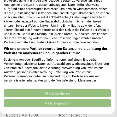
Browserspeichern, um personenbezogene Daten zu verarbeiten. Einige
18,3 km
0,4 km
Anbieter verarbeiten Ihre personenbezogenen Daten möglicherweise
aufgrund eines berechtigten Interesses. Um dem zu widersprechen, öffnen
Wohnen Spezial
Angebote ab 06.08.
Sie die „Einstellungen“. Sie können Ihre Einstellungen akzeptieren, ablehnen
Gültig bis Fr. 14.08.
Gültig bis Mi. 12.08.
oder verwalten, indem Sie auf die Schaltfläche „Einstellungen verwalten“
klicken oder jederzeit auf die Fingerabdruck-Schaltfläche in der linken
unteren Ecke der Website klicken. Um Ihre Einwilligung zu widerrufen,
Thomas Philipps
REWE
klicken Sie auf den Fingerabdruck oder den Link in der Fußzeile der Website
und klicken Sie auf den Menüpunkt „Meine Daten“. Auf dieser Seite können
Sie Ihre Einwilligung widerrufen. Diese Entscheidungen werden unseren
Partnern mitgeteilt und haben keinen Einfluss auf die Browserdaten.
Wir und unsere Partner verarbeiten Daten, um die Leistung der
Website zu analysieren und Folgendes zu tun:
Speichern von oder Zugriff auf Informationen auf einem Endgerät.
Verwendung reduzierter Daten zur Auswahl von Werbeanzeigen. Erstellung
von Profilen für personalisierte Werbung. Verwendung von Profilen zur
Auswahl personalisierter Werbung. Erstellung von Profilen zur
Personalisierung von Inhalten. Verwendung von Profilen zur Auswahl
personalisierter Inhalte. Messung der Werbeleistung. Messung der
Performance von Inhalten. Analyse von Zielgruppen durch Statistiken oder
Kombinationen von Daten aus verschiedenen Quellen. Entwicklung und
Verbesserung der Angebote. Verwendung reduzierter Daten zur Auswahl
Alle akzeptieren
von Inhalten.
Daten können außerhalb der Europäischen Union weitergegeben und in die
Nein, anpassen
2,8 km
0,5 km
USA gesendet werden.
Angebote ab 10.08.
Angebote ab 03.08.
Ihre Einwilligung und die cookie Richtlinie gelten ausschließlich für diese
Gültig ab Mo. 10.08.
Noch heute gültig
Website/App.