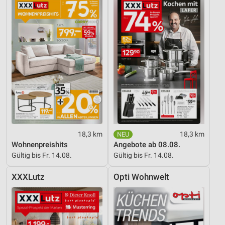
Messung der Werbeleistung
Messung der Performance von Inhalten
Analyse von Zielgruppen durch Statistiken oder
Kombinationen von Daten aus verschiedenen
Quellen
Entwicklung und Verbesserung der Angebote
Verwendung reduzierter Daten zur Auswahl von
Inhalten
IAB-Besonderheiten:
18,3 km
18,3 km
Verwendung genauer Standortdaten
Wohnenpreishits
Angebote ab 08.08.
Gültig bis Fr. 14.08.
Gültig bis Fr. 14.08.
Geräte anhand von aktiv angeforderten
Informationen identifizieren
XXXLutz
Opti Wohnwelt
Nicht-IAB-Verarbeitungszwecke:
Notwendig
Performance