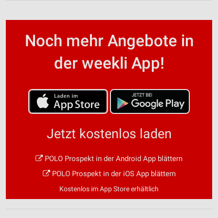
Noch mehr Angebote in
der weekli App!
Jetzt kostenlos laden
POLO Prospekt in der Android App blättern
POLO Prospekt in der iOS App blättern
Kostenlos im App Store erhältlich