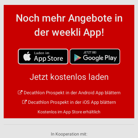
Noch mehr Angebote in
der weekli App!
Jetzt kostenlos laden
Decathlon Prospekt in der Android App blättern
Decathlon Prospekt in der iOS App blättern
Kostenlos im App Store erhältlich
In Kooperation mit: