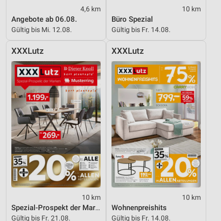
IAB-Besonderheiten:
4,6 km
10 km
Angebote ab 06.08.
Büro Spezial
Verwendung genauer Standortdaten
Gültig bis Mi. 12.08.
Gültig bis Fr. 14.08.
Geräte anhand von aktiv angeforderten
Informationen identifizieren
XXXLutz
XXXLutz
Nicht-IAB-Verarbeitungszwecke:
Notwendig
Performance
Funktional
Werbung
10 km
10 km
Spezial-Prospekt der Marken
Wohnenpreishits
Gültig bis Fr. 21.08.
Gültig bis Fr. 14.08.