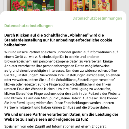
Datenschutzbestimmungen
Datenschutzeinstellungen
Durch Klicken auf die Schaltfläche „Ablehnen“ wird die
Standardeinstellung nur für unbedingt erforderliche cookie
beibehalten.
Wir und unsere Partner speichern und/oder greifen auf Informationen auf
einem Gerät zu, wie z. B. eindeutige IDs in cookie und anderen
Browserspeichern, um personenbezogene Daten zu verarbeiten. Einige
4,6 km
1,1 km
Anbieter verarbeiten Ihre personenbezogenen Daten möglicherweise
Mo-Mi Angebote ab 10.08.
Angebote ab 10.08.
aufgrund eines berechtigten Interesses. Um dem zu widersprechen, öffnen
Gültig bis Mi. 12.08.
Gültig bis Sa. 15.08.
Sie die „Einstellungen“. Sie können Ihre Einstellungen akzeptieren, ablehnen
oder verwalten, indem Sie auf die Schaltfläche „Einstellungen verwalten“
klicken oder jederzeit auf die Fingerabdruck-Schaltfläche in der linken
XXXLutz
XXXLutz
unteren Ecke der Website klicken. Um Ihre Einwilligung zu widerrufen,
klicken Sie auf den Fingerabdruck oder den Link in der Fußzeile der Website
und klicken Sie auf den Menüpunkt „Meine Daten“. Auf dieser Seite können
Sie Ihre Einwilligung widerrufen. Diese Entscheidungen werden unseren
Partnern mitgeteilt und haben keinen Einfluss auf die Browserdaten.
Wir und unsere Partner verarbeiten Daten, um die Leistung der
Website zu analysieren und Folgendes zu tun:
Speichern von oder Zugriff auf Informationen auf einem Endgerät.