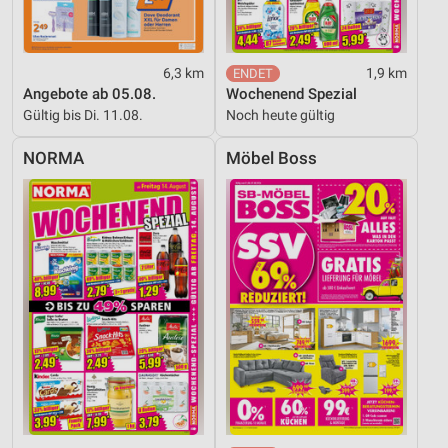
6,3 km
1,9 km
Angebote ab 05.08.
Wochenend Spezial
Gültig bis Di. 11.08.
Noch heute gültig
NORMA
Möbel Boss