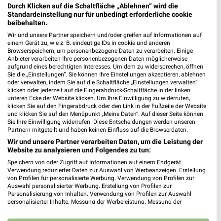
Durch Klicken auf die Schaltfläche „Ablehnen“ wird die
Standardeinstellung nur für unbedingt erforderliche cookie
beibehalten.
Wir und unsere Partner speichern und/oder greifen auf Informationen auf
einem Gerät zu, wie z. B. eindeutige IDs in cookie und anderen
Browserspeichern, um personenbezogene Daten zu verarbeiten. Einige
Anbieter verarbeiten Ihre personenbezogenen Daten möglicherweise
aufgrund eines berechtigten Interesses. Um dem zu widersprechen, öffnen
Sie die „Einstellungen“. Sie können Ihre Einstellungen akzeptieren, ablehnen
oder verwalten, indem Sie auf die Schaltfläche „Einstellungen verwalten“
klicken oder jederzeit auf die Fingerabdruck-Schaltfläche in der linken
unteren Ecke der Website klicken. Um Ihre Einwilligung zu widerrufen,
klicken Sie auf den Fingerabdruck oder den Link in der Fußzeile der Website
6,6 km
4,2 km
und klicken Sie auf den Menüpunkt „Meine Daten“. Auf dieser Seite können
Mega Tage
Angebote ab 06.08.
Sie Ihre Einwilligung widerrufen. Diese Entscheidungen werden unseren
Gültig bis Fr. 14.08.
Gültig bis Mi. 12.08.
Partnern mitgeteilt und haben keinen Einfluss auf die Browserdaten.
Wir und unsere Partner verarbeiten Daten, um die Leistung der
XXXLutz
XXXLutz
Website zu analysieren und Folgendes zu tun:
Speichern von oder Zugriff auf Informationen auf einem Endgerät.
Verwendung reduzierter Daten zur Auswahl von Werbeanzeigen. Erstellung
von Profilen für personalisierte Werbung. Verwendung von Profilen zur
Auswahl personalisierter Werbung. Erstellung von Profilen zur
Personalisierung von Inhalten. Verwendung von Profilen zur Auswahl
personalisierter Inhalte. Messung der Werbeleistung. Messung der
Performance von Inhalten. Analyse von Zielgruppen durch Statistiken oder
Kombinationen von Daten aus verschiedenen Quellen. Entwicklung und