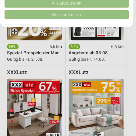
Verbesserung der Angebote. Verwendung reduzierter Daten zur Auswahl
Alle akzeptieren
von Inhalten.
Daten können außerhalb der Europäischen Union weitergegeben und in die
Nein, anpassen
USA gesendet werden.
Ihre Einwilligung und die cookie Richtlinie gelten ausschließlich für diese
Website/App.
Partnerliste anzeigen (1 IAB-Anbieter)
Wir nutzen Ihre Daten für folgende Zwecke:
6,6 km
6,6 km
IAB-Verarbeitungszwecke:
Spezial-Prospekt der Marken
Angebote ab 08.08.
Gültig bis Fr. 21.08.
Gültig bis Fr. 14.08.
Speichern von oder Zugriff auf Informationen
auf einem Endgerät
XXXLutz
XXXLutz
Verwendung reduzierter Daten zur Auswahl von
Werbeanzeigen
Erstellung von Profilen für personalisierte
Werbung
Verwendung von Profilen zur Auswahl
personalisierter Werbung
Erstellung von Profilen zur Personalisierung