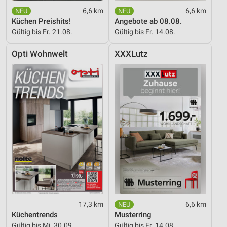
6,6 km
6,6 km
Nicht-IAB-Verarbeitungszwecke:
Küchen Preishits!
Angebote ab 08.08.
Notwendig
Gültig bis Fr. 21.08.
Gültig bis Fr. 14.08.
Performance
Opti Wohnwelt
XXXLutz
Funktional
Werbung
17,3 km
6,6 km
Küchentrends
Musterring
Gültig bis Mi. 30.09.
Gültig bis Fr. 14.08.