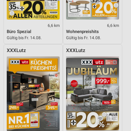
von Inhalten
Verwendung von Profilen zur Auswahl
personalisierter Inhalte
6,6 km
6,6 km
Messung der Werbeleistung
Büro Spezial
Wohnenpreishits
Gültig bis Fr. 14.08.
Gültig bis Fr. 14.08.
Messung der Performance von Inhalten
XXXLutz
XXXLutz
Analyse von Zielgruppen durch Statistiken oder
Kombinationen von Daten aus verschiedenen
Quellen
Entwicklung und Verbesserung der Angebote
Verwendung reduzierter Daten zur Auswahl von
Inhalten
IAB-Besonderheiten:
Verwendung genauer Standortdaten
Geräte anhand von aktiv angeforderten
Informationen identifizieren