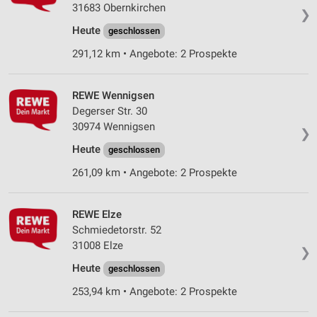
31683 Obernkirchen
Verwendung reduzierter Daten zur Auswahl von
❯
Werbeanzeigen
Heute
geschlossen
Erstellung von Profilen für personalisierte
291,12 km • Angebote: 2 Prospekte
Werbung
Verwendung von Profilen zur Auswahl
REWE Wennigsen
personalisierter Werbung
Degerser Str. 30
30974 Wennigsen
❯
Erstellung von Profilen zur Personalisierung
von Inhalten
Heute
geschlossen
261,09 km • Angebote: 2 Prospekte
Verwendung von Profilen zur Auswahl
personalisierter Inhalte
REWE Elze
Messung der Werbeleistung
Schmiedetorstr. 52
Messung der Performance von Inhalten
31008 Elze
❯
Heute
geschlossen
Analyse von Zielgruppen durch Statistiken oder
Kombinationen von Daten aus verschiedenen
253,94 km • Angebote: 2 Prospekte
Quellen