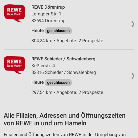
Entwicklung und Verbesserung der Angebote
REWE Dörentrup
Lemgoer Str. 1
Verwendung reduzierter Daten zur Auswahl von
32694 Dörentrup
Inhalten
❯
Heute
geschlossen
IAB-Besonderheiten:
304,24 km • Angebote: 2 Prospekte
Verwendung genauer Standortdaten
Geräte anhand von aktiv angeforderten
REWE Schieder / Schwalenberg
Informationen identifizieren
Keßlerstr. 4
Nicht-IAB-Verarbeitungszwecke:
32816 Schieder / Schwalenberg
❯
Notwendig
Heute
geschlossen
Performance
297,54 km • Angebote: 2 Prospekte
Funktional
Alle Filialen, Adressen und Öffnungszeiten
Werbung
von REWE in und um Hameln
Filialen und Öffnungszeiten von REWE in der Umgebung von