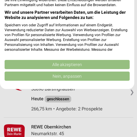
Partnern mitgeteilt und haben keinen Einfluss auf die Browserdaten.
289,76 km • Angebote: 2 Prospekte
Wir und unsere Partner verarbeiten Daten, um die Leistung der
Website zu analysieren und Folgendes zu tun:
REWE Springe / Eldagsen
Speichern von oder Zugriff auf Informationen auf einem Endgerät.
Verwendung reduzierter Daten zur Auswahl von Werbeanzeigen. Erstellung
Am Pfingstanger 13
von Profilen für personalisierte Werbung. Verwendung von Profilen zur
31832 Springe / Eldagsen
❯
Auswahl personalisierter Werbung. Erstellung von Profilen zur
Personalisierung von Inhalten. Verwendung von Profilen zur Auswahl
Heute
geschlossen
personalisierter Inhalte. Messung der Werbeleistung. Messung der
Performance von Inhalten. Analyse von Zielgruppen durch Statistiken oder
256,40 km • Angebote: 2 Prospekte
Kombinationen von Daten aus verschiedenen Quellen. Entwicklung und
Verbesserung der Angebote. Verwendung reduzierter Daten zur Auswahl
Alle akzeptieren
von Inhalten.
Daten können außerhalb der Europäischen Union weitergegeben und in die
REWE Barsinghausen
Nein, anpassen
USA gesendet werden.
Reihekamp 12
Ihre Einwilligung und die cookie Richtlinie gelten ausschließlich für diese
30890 Barsinghausen
Website/App.
❯
Partnerliste anzeigen (1 IAB-Anbieter)
Heute
geschlossen
Wir nutzen Ihre Daten für folgende Zwecke:
266,75 km • Angebote: 2 Prospekte
IAB-Verarbeitungszwecke:
Speichern von oder Zugriff auf Informationen
REWE Obernkirchen
auf einem Endgerät
Neumarktstr. 45