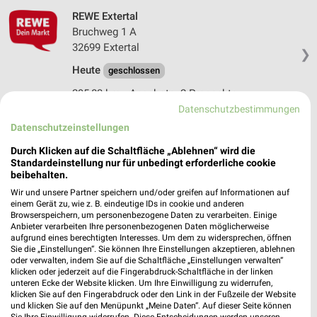
REWE Extertal
Bruchweg 1 A
32699 Extertal
❯
Heute
geschlossen
295,83 km • Angebote: 2 Prospekte
Datenschutzbestimmungen
Datenschutzeinstellungen
REWE Bodenwerder
Ernst-Reuter-Str. 8
Durch Klicken auf die Schaltfläche „Ablehnen“ wird die
Standardeinstellung nur für unbedingt erforderliche cookie
37619 Bodenwerder
❯
beibehalten.
Heute
geschlossen
Wir und unsere Partner speichern und/oder greifen auf Informationen auf
einem Gerät zu, wie z. B. eindeutige IDs in cookie und anderen
272,07 km • Angebote: 2 Prospekte
Browserspeichern, um personenbezogene Daten zu verarbeiten. Einige
Anbieter verarbeiten Ihre personenbezogenen Daten möglicherweise
aufgrund eines berechtigten Interesses. Um dem zu widersprechen, öffnen
Sie die „Einstellungen“. Sie können Ihre Einstellungen akzeptieren, ablehnen
REWE Lügde
oder verwalten, indem Sie auf die Schaltfläche „Einstellungen verwalten“
Kreuzstr. 1
klicken oder jederzeit auf die Fingerabdruck-Schaltfläche in der linken
unteren Ecke der Website klicken. Um Ihre Einwilligung zu widerrufen,
32676 Lügde
❯
klicken Sie auf den Fingerabdruck oder den Link in der Fußzeile der Website
und klicken Sie auf den Menüpunkt „Meine Daten“. Auf dieser Seite können
Heute
geschlossen
Sie Ihre Einwilligung widerrufen. Diese Entscheidungen werden unseren