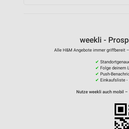
Messung der Performance von Inhalten
Analyse von Zielgruppen durch Statistiken oder Kombinationen 
Quellen
Entwicklung und Verbesserung der Angebote
weekli - Pros
Verwendung reduzierter Daten zur Auswahl von Inhalten
Alle H&M Angebote immer griffbereit –
IAB-Besonderheiten:
✔
Standortgenau
Verwendung genauer Standortdaten
✔
Folge deinem L
✔
Push-Benachric
Geräte anhand von aktiv angeforderten Informationen identifizie
✔
Einkaufsliste -
Nicht-IAB-Verarbeitungszwecke:
Nutze weekli auch mobil –
Notwendig
Performance
Funktional
Werbung