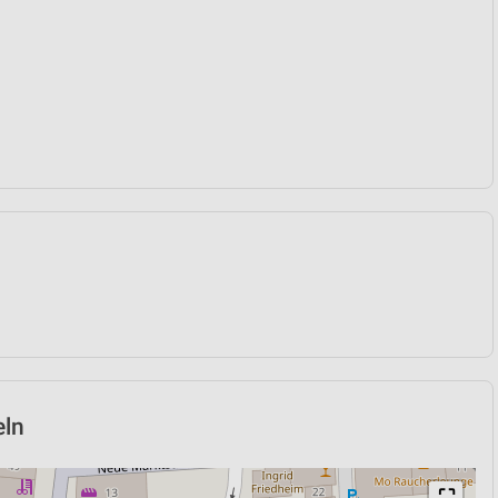
eln
⛶