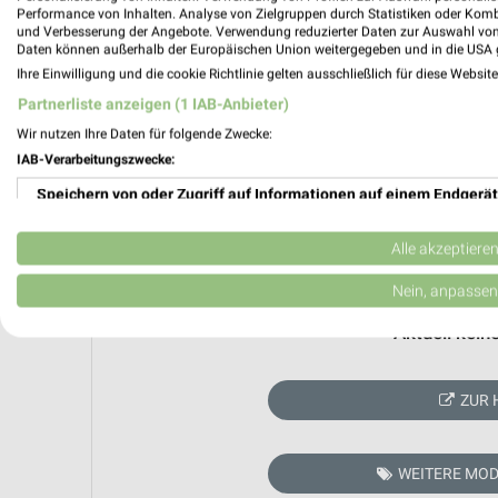
Performance von Inhalten. Analyse von Zielgruppen durch Statistiken oder Kom
und Verbesserung der Angebote. Verwendung reduzierter Daten zur Auswahl von
Daten können außerhalb der Europäischen Union weitergegeben und in die USA 
Ihre Einwilligung und die cookie Richtlinie gelten ausschließlich für diese Websit
Partnerliste anzeigen (1 IAB-Anbieter)
Wir nutzen Ihre Daten für folgende Zwecke:
IAB-Verarbeitungszwecke:
Speichern von oder Zugriff auf Informationen auf einem Endgerät
Verwendung reduzierter Daten zur Auswahl von Werbeanzeigen
Alle akzeptiere
Erstellung von Profilen für personalisierte Werbung
Nein, anpassen
Verwendung von Profilen zur Auswahl personalisierter Werbung
Aktuell kein
Erstellung von Profilen zur Personalisierung von Inhalten
ZUR 
Verwendung von Profilen zur Auswahl personalisierter Inhalte
Messung der Werbeleistung
WEITERE MOD