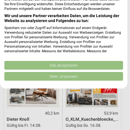
0,7 km
40,2 km
Sie Ihre Einwilligung widerrufen. Diese Entscheidungen werden unseren
Angebote ab 10.08.
Wohnen Spezial
Partnern mitgeteilt und haben keinen Einfluss auf die Browserdaten.
Gültig ab Mo. 10.08.
Gültig bis Fr. 14.08.
Wir und unsere Partner verarbeiten Daten, um die Leistung der
Website zu analysieren und Folgendes zu tun:
XXXLutz
Zurbrüggen
Speichern von oder Zugriff auf Informationen auf einem Endgerät.
Verwendung reduzierter Daten zur Auswahl von Werbeanzeigen. Erstellung
von Profilen für personalisierte Werbung. Verwendung von Profilen zur
Auswahl personalisierter Werbung. Erstellung von Profilen zur
Personalisierung von Inhalten. Verwendung von Profilen zur Auswahl
personalisierter Inhalte. Messung der Werbeleistung. Messung der
Performance von Inhalten. Analyse von Zielgruppen durch Statistiken oder
Kombinationen von Daten aus verschiedenen Quellen. Entwicklung und
Verbesserung der Angebote. Verwendung reduzierter Daten zur Auswahl
Alle akzeptieren
von Inhalten.
Daten können außerhalb der Europäischen Union weitergegeben und in die
Nein, anpassen
USA gesendet werden.
Ihre Einwilligung und die cookie Richtlinie gelten ausschließlich für diese
Website/App.
Partnerliste anzeigen (1 IAB-Anbieter)
Wir nutzen Ihre Daten für folgende Zwecke:
IAB-Verarbeitungszwecke:
40,2 km
53,9 km
Dieter Knoll
O_KLM_Kuechenbloecke_01_26_ES
Speichern von oder Zugriff auf Informationen
Gültig bis Fr. 14.08.
Gültig bis So. 16.08.
auf einem Endgerät