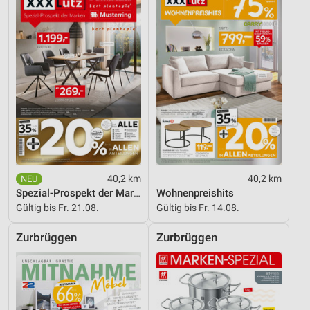
Entwicklung und Verbesserung der Angebote
Verwendung reduzierter Daten zur Auswahl von
Inhalten
IAB-Besonderheiten:
Verwendung genauer Standortdaten
Geräte anhand von aktiv angeforderten
Informationen identifizieren
Nicht-IAB-Verarbeitungszwecke:
40,2 km
40,2 km
Notwendig
Spezial-Prospekt der Marken
Wohnenpreishits
Gültig bis Fr. 21.08.
Gültig bis Fr. 14.08.
Performance
Zurbrüggen
Zurbrüggen
Funktional
Werbung