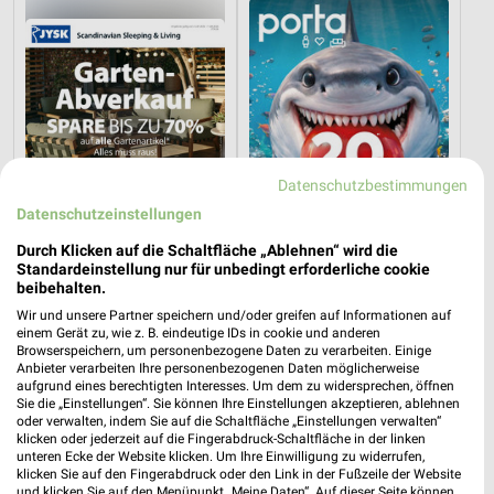
Datenschutzbestimmungen
Datenschutzeinstellungen
Durch Klicken auf die Schaltfläche „Ablehnen“ wird die
Standardeinstellung nur für unbedingt erforderliche cookie
beibehalten.
3,8 km
35,5 km
Wir und unsere Partner speichern und/oder greifen auf Informationen auf
Gartenabverkauf
Angebote ab 03.08.
einem Gerät zu, wie z. B. eindeutige IDs in cookie und anderen
Gültig bis Sa. 15.08.
Noch heute gültig
Browserspeichern, um personenbezogene Daten zu verarbeiten. Einige
Anbieter verarbeiten Ihre personenbezogenen Daten möglicherweise
aufgrund eines berechtigten Interesses. Um dem zu widersprechen, öffnen
porta
porta
Sie die „Einstellungen“. Sie können Ihre Einstellungen akzeptieren, ablehnen
oder verwalten, indem Sie auf die Schaltfläche „Einstellungen verwalten“
klicken oder jederzeit auf die Fingerabdruck-Schaltfläche in der linken
unteren Ecke der Website klicken. Um Ihre Einwilligung zu widerrufen,
klicken Sie auf den Fingerabdruck oder den Link in der Fußzeile der Website
und klicken Sie auf den Menüpunkt „Meine Daten“. Auf dieser Seite können