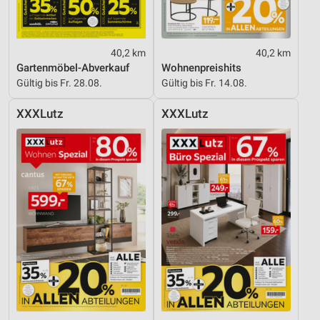
Entwicklung und Verbesserung der Angebote
Verwendung reduzierter Daten zur Auswahl von
40,2 km
40,2 km
Inhalten
Gartenmöbel-Abverkauf
Wohnenpreishits
Gültig bis Fr. 28.08.
Gültig bis Fr. 14.08.
IAB-Besonderheiten:
Verwendung genauer Standortdaten
XXXLutz
XXXLutz
Geräte anhand von aktiv angeforderten
Informationen identifizieren
Nicht-IAB-Verarbeitungszwecke:
Notwendig
Performance
Funktional
Werbung