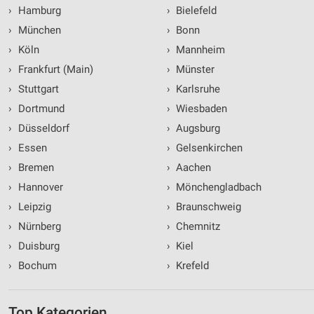
›
Hamburg
›
Bielefeld
›
München
›
Bonn
›
Köln
›
Mannheim
›
Frankfurt (Main)
›
Münster
›
Stuttgart
›
Karlsruhe
›
Dortmund
›
Wiesbaden
›
Düsseldorf
›
Augsburg
›
Essen
›
Gelsenkirchen
›
Bremen
›
Aachen
›
Hannover
›
Mönchengladbach
›
Leipzig
›
Braunschweig
›
Nürnberg
›
Chemnitz
›
Duisburg
›
Kiel
›
Bochum
›
Krefeld
Top Kategorien