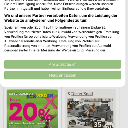
Sie Ihre Einwilligung widerrufen. Diese Entscheidungen werden unseren
Partnern mitgeteilt und haben keinen Einfluss auf die Browserdaten.
Wir und unsere Partner verarbeiten Daten, um die Leistung der
Website zu analysieren und Folgendes zu tun:
Speichern von oder Zugriff auf Informationen auf einem Endgerät.
Verwendung reduzierter Daten zur Auswahl von Werbeanzeigen. Erstellung
von Profilen für personalisierte Werbung. Verwendung von Profilen zur
Auswahl personalisierter Werbung. Erstellung von Profilen zur
Personalisierung von Inhalten. Verwendung von Profilen zur Auswahl
personalisierter Inhalte. Messung der Werbeleistung. Messung der
Performance von Inhalten. Analyse von Zielgruppen durch Statistiken oder
35,5 km
35,5 km
Kombinationen von Daten aus verschiedenen Quellen. Entwicklung und
Verbesserung der Angebote. Verwendung reduzierter Daten zur Auswahl
Alle akzeptieren
Gartenmöbel 2026
Super Sale
von Inhalten.
Gültig 2026
Gültig bis Sa. 22.08.
Daten können außerhalb der Europäischen Union weitergegeben und in die
Nein, anpassen
USA gesendet werden.
mömax
XXXLutz
Ihre Einwilligung und die cookie Richtlinie gelten ausschließlich für diese
Website/App.
Partnerliste anzeigen (1 IAB-Anbieter)
Wir nutzen Ihre Daten für folgende Zwecke:
IAB-Verarbeitungszwecke:
Speichern von oder Zugriff auf Informationen
auf einem Endgerät