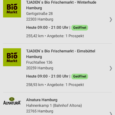
TJADEN`s Bio Frischemarkt - Winterhude
Wir nutzen Ihre Daten für folgende Zwecke:
Hamburg
IAB-Verarbeitungszwecke:
Gertigstraße 28
❯
22303 Hamburg
Speichern von oder Zugriff auf Informationen
auf einem Endgerät
Heute 09:00 - 21:00 Uhr |
Geöffnet
Verwendung reduzierter Daten zur Auswahl von
255,42 km • Angebote: 1 Prospekt
Werbeanzeigen
Erstellung von Profilen für personalisierte
TJADEN`s Bio Frischemarkt - Eimsbüttel
Werbung
Hamburg
Fruchtallee 136
Verwendung von Profilen zur Auswahl
❯
20259 Hamburg
personalisierter Werbung
Heute 09:00 - 21:00 Uhr |
Geöffnet
Erstellung von Profilen zur Personalisierung
von Inhalten
258,93 km • Angebote: 1 Prospekt
Verwendung von Profilen zur Auswahl
personalisierter Inhalte
Alnatura Hamburg
Hahnenkamp 1 (Bahnhof Altona)
Messung der Werbeleistung
22765 Hamburg
❯