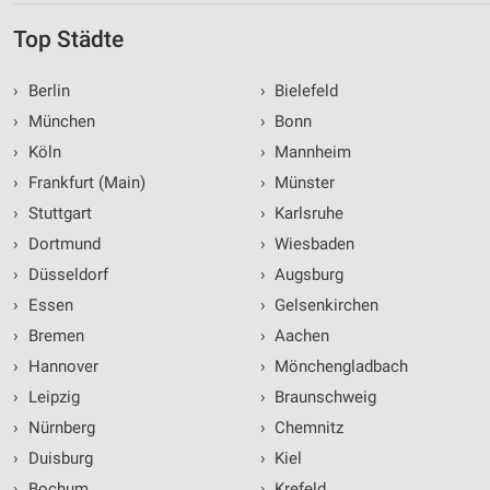
Top Städte
›
Berlin
›
Bielefeld
›
München
›
Bonn
›
Köln
›
Mannheim
›
Frankfurt (Main)
›
Münster
›
Stuttgart
›
Karlsruhe
›
Dortmund
›
Wiesbaden
›
Düsseldorf
›
Augsburg
›
Essen
›
Gelsenkirchen
›
Bremen
›
Aachen
›
Hannover
›
Mönchengladbach
›
Leipzig
›
Braunschweig
›
Nürnberg
›
Chemnitz
›
Duisburg
›
Kiel
›
Bochum
›
Krefeld