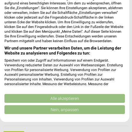
aufgrund eines berechtigten Interesses. Um dem zu widersprechen, öffnen
Hamburg
Sie die „Einstellungen“. Sie können Ihre Einstellungen akzeptieren, ablehnen
Eppendorfer Baum 9
❯
oder verwalten, indem Sie auf die Schaltfläche „Einstellungen verwalten“
klicken oder jederzeit auf die Fingerabdruck-Schaltfläche in der linken
20249 Hamburg
unteren Ecke der Website klicken. Um Ihre Einwilligung zu widerrufen,
klicken Sie auf den Fingerabdruck oder den Link in der Fußzeile der Website
257,18 km • Angebote: 2 Prospekte
und klicken Sie auf den Menüpunkt „Meine Daten“. Auf dieser Seite können
Sie Ihre Einwilligung widerrufen. Diese Entscheidungen werden unseren
Partnern mitgeteilt und haben keinen Einfluss auf die Browserdaten.
Hamburg-Hoheluft
Wir und unsere Partner verarbeiten Daten, um die Leistung der
Hoheluftchaussee 69-75
Website zu analysieren und Folgendes zu tun:
20253 Hamburg
Speichern von oder Zugriff auf Informationen auf einem Endgerät.
❯
Verwendung reduzierter Daten zur Auswahl von Werbeanzeigen. Erstellung
Heute 08:00 - 20:00 Uhr |
Geöffnet
von Profilen für personalisierte Werbung. Verwendung von Profilen zur
Auswahl personalisierter Werbung. Erstellung von Profilen zur
257,95 km • Angebote: 1 Prospekt
Personalisierung von Inhalten. Verwendung von Profilen zur Auswahl
personalisierter Inhalte. Messung der Werbeleistung. Messung der
Performance von Inhalten. Analyse von Zielgruppen durch Statistiken oder
Kombinationen von Daten aus verschiedenen Quellen. Entwicklung und
Reformhaus Engelhardt Hamburger Meile
Verbesserung der Angebote. Verwendung reduzierter Daten zur Auswahl
Alle akzeptieren
Hamburger Straße 47
von Inhalten.
❯
22083 Hamburg
Daten können außerhalb der Europäischen Union weitergegeben und in die
Nein, anpassen
USA gesendet werden.
253,99 km • Angebote: 2 Prospekte
Ihre Einwilligung und die cookie Richtlinie gelten ausschließlich für diese
Website/App.
Partnerliste anzeigen (1 IAB-Anbieter)