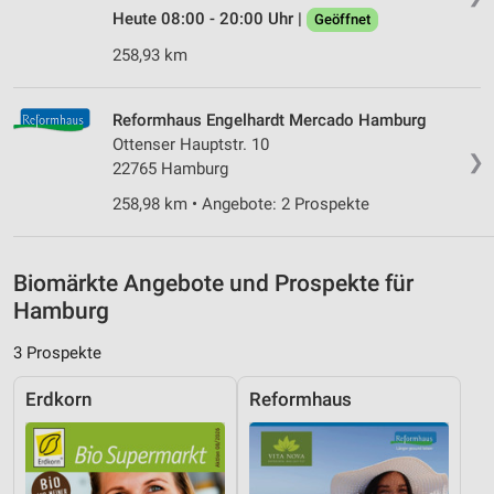
Heute 08:00 - 20:00 Uhr |
Geöffnet
Messung der Performance von Inhalten
258,93 km
Analyse von Zielgruppen durch Statistiken oder
Kombinationen von Daten aus verschiedenen
Quellen
Reformhaus Engelhardt Mercado Hamburg
Ottenser Hauptstr. 10
Entwicklung und Verbesserung der Angebote
❯
22765 Hamburg
Verwendung reduzierter Daten zur Auswahl von
258,98 km • Angebote: 2 Prospekte
Inhalten
IAB-Besonderheiten:
Biomärkte Angebote und Prospekte für
Verwendung genauer Standortdaten
Hamburg
Geräte anhand von aktiv angeforderten
Informationen identifizieren
3 Prospekte
Nicht-IAB-Verarbeitungszwecke:
Erdkorn
Reformhaus
Notwendig
Performance