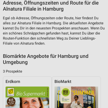
Adresse, Öffnungszeiten und Route für die
Verwendung von Profilen zur Auswahl
Alnatura Filiale in Hamburg
personalisierter Inhalte
Egal ob Adresse, Öffnungszeiten oder Route, hier findest Du
Messung der Werbeleistung
alles zur Alnatura Filiale in Hamburg. Die aktuellsten Angebote
kannst Du Dir in den neuesten Prospekten anschauen. Wenn Du
Messung der Performance von Inhalten
ein schönes Schnäppchen gefunden hast, kannst Du über die
Routen-Funktion den schnellsten Weg zu Deiner Lieblings-
Analyse von Zielgruppen durch Statistiken oder
Kombinationen von Daten aus verschiedenen
Filiale von Alnatura finden.
Quellen
Biomärkte Angebote für Hamburg und
Entwicklung und Verbesserung der Angebote
Umgebung
Verwendung reduzierter Daten zur Auswahl von
Inhalten
3 Prospekte
IAB-Besonderheiten:
Erdkorn
BioMarkt
Verwendung genauer Standortdaten
Geräte anhand von aktiv angeforderten
Informationen identifizieren