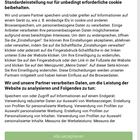
Standardeinstellung nur für unbedingt erforderliche cookie
3 Filialen
beibehalten.
Wir und unsere Partner speichern und/oder greifen auf Informationen auf
einem Gerät zu, wie z. B. eindeutige IDs in cookie und anderen
Alnatura Hamburg
Browserspeichern, um personenbezogene Daten zu verarbeiten. Einige
Hoheluftchaussee 18
Anbieter verarbeiten Ihre personenbezogenen Daten möglicherweise
20253 Hamburg
aufgrund eines berechtigten Interesses. Um dem zu widersprechen, öffnen
❯
Sie die „Einstellungen“. Sie können Ihre Einstellungen akzeptieren, ablehnen
Heute 08:00 - 20:00 Uhr |
Geöffnet
oder verwalten, indem Sie auf die Schaltfläche „Einstellungen verwalten“
klicken oder jederzeit auf die Fingerabdruck-Schaltfläche in der linken
2,21 km
unteren Ecke der Website klicken. Um Ihre Einwilligung zu widerrufen,
klicken Sie auf den Fingerabdruck oder den Link in der Fußzeile der Website
und klicken Sie auf den Menüpunkt „Meine Daten“. Auf dieser Seite können
Sie Ihre Einwilligung widerrufen. Diese Entscheidungen werden unseren
Alnatura Hamburg
Partnern mitgeteilt und haben keinen Einfluss auf die Browserdaten.
Hahnenkamp 1 (Bahnhof Altona)
Wir und unsere Partner verarbeiten Daten, um die Leistung der
22765 Hamburg
Website zu analysieren und Folgendes zu tun:
❯
Speichern von oder Zugriff auf Informationen auf einem Endgerät.
Heute 08:00 - 20:00 Uhr |
Geöffnet
Verwendung reduzierter Daten zur Auswahl von Werbeanzeigen. Erstellung
von Profilen für personalisierte Werbung. Verwendung von Profilen zur
2,29 km
Auswahl personalisierter Werbung. Erstellung von Profilen zur
Personalisierung von Inhalten. Verwendung von Profilen zur Auswahl
personalisierter Inhalte. Messung der Werbeleistung. Messung der
Alnatura Hamburg
Performance von Inhalten. Analyse von Zielgruppen durch Statistiken oder
Kombinationen von Daten aus verschiedenen Quellen. Entwicklung und
Bahrenfelder Str. 242 - 244
Verbesserung der Angebote. Verwendung reduzierter Daten zur Auswahl
Alle akzeptieren
22765 Hamburg