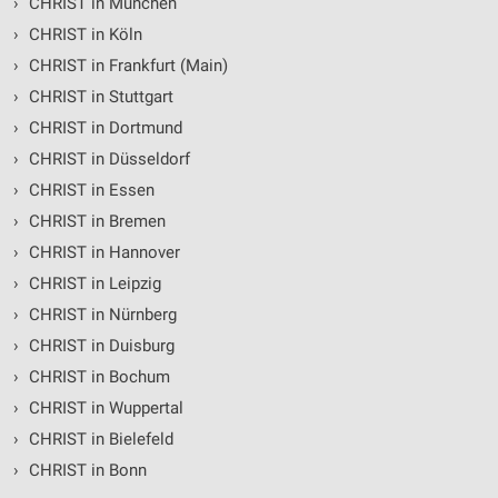
›
CHRIST in München
IAB-Besonderheiten:
›
CHRIST in Köln
Verwendung genauer Standortdaten
›
CHRIST in Frankfurt (Main)
Geräte anhand von aktiv angeforderten
›
CHRIST in Stuttgart
Informationen identifizieren
›
CHRIST in Dortmund
Nicht-IAB-Verarbeitungszwecke:
›
CHRIST in Düsseldorf
Notwendig
›
CHRIST in Essen
Performance
›
CHRIST in Bremen
›
CHRIST in Hannover
Funktional
›
CHRIST in Leipzig
Werbung
›
CHRIST in Nürnberg
›
CHRIST in Duisburg
›
CHRIST in Bochum
›
CHRIST in Wuppertal
›
CHRIST in Bielefeld
›
CHRIST in Bonn