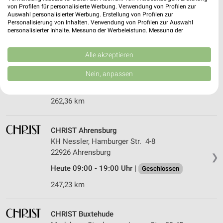
Heute 09:30 - 20:00 Uhr |
Geschlossen
von Profilen für personalisierte Werbung. Verwendung von Profilen zur
Auswahl personalisierter Werbung. Erstellung von Profilen zur
254,67 km
Personalisierung von Inhalten. Verwendung von Profilen zur Auswahl
personalisierter Inhalte. Messung der Werbeleistung. Messung der
Performance von Inhalten. Analyse von Zielgruppen durch Statistiken oder
CHRIST Norderstedt
Kombinationen von Daten aus verschiedenen Quellen. Entwicklung und
Verbesserung der Angebote. Verwendung reduzierter Daten zur Auswahl
Alle akzeptieren
Herold Center, Berliner Allee 40b
von Inhalten.
22850 Norderstedt
Daten können außerhalb der Europäischen Union weitergegeben und in die
❯
Nein, anpassen
USA gesendet werden.
Heute 09:30 - 20:00 Uhr |
Geschlossen
Ihre Einwilligung und die cookie Richtlinie gelten ausschließlich für diese
Website/App.
262,36 km
Partnerliste anzeigen (1 IAB-Anbieter)
Wir nutzen Ihre Daten für folgende Zwecke:
CHRIST Ahrensburg
IAB-Verarbeitungszwecke:
KH Nessler, Hamburger Str. 4-8
Speichern von oder Zugriff auf Informationen
22926 Ahrensburg
❯
auf einem Endgerät
Heute 09:00 - 19:00 Uhr |
Geschlossen
Verwendung reduzierter Daten zur Auswahl von
247,23 km
Werbeanzeigen
Erstellung von Profilen für personalisierte
CHRIST Buxtehude
Werbung