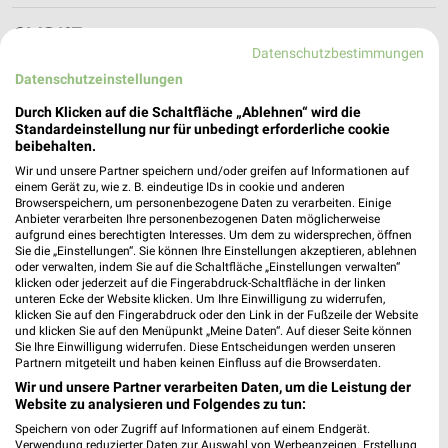
CHRIST Schenefeld
Datenschutzbestimmungen
Kibitzweg 2
Datenschutzeinstellungen
22869 Schenefeld
❯
Durch Klicken auf die Schaltfläche „Ablehnen“ wird die
Heute 10:00 - 20:00 Uhr |
Geschlossen
Standardeinstellung nur für unbedingt erforderliche cookie
beibehalten.
267,01 km
Wir und unsere Partner speichern und/oder greifen auf Informationen auf
einem Gerät zu, wie z. B. eindeutige IDs in cookie und anderen
Browserspeichern, um personenbezogene Daten zu verarbeiten. Einige
CHRIST Fashion Store Hamburg
Anbieter verarbeiten Ihre personenbezogenen Daten möglicherweise
Heegbarg 31
aufgrund eines berechtigten Interesses. Um dem zu widersprechen, öffnen
22391 Hamburg
Sie die „Einstellungen“. Sie können Ihre Einstellungen akzeptieren, ablehnen
❯
oder verwalten, indem Sie auf die Schaltfläche „Einstellungen verwalten“
Heute 09:30 - 20:00 Uhr |
Geschlossen
klicken oder jederzeit auf die Fingerabdruck-Schaltfläche in der linken
unteren Ecke der Website klicken. Um Ihre Einwilligung zu widerrufen,
254,69 km
klicken Sie auf den Fingerabdruck oder den Link in der Fußzeile der Website
und klicken Sie auf den Menüpunkt „Meine Daten“. Auf dieser Seite können
Sie Ihre Einwilligung widerrufen. Diese Entscheidungen werden unseren
Partnern mitgeteilt und haben keinen Einfluss auf die Browserdaten.
CHRIST Hamburg
Wir und unsere Partner verarbeiten Daten, um die Leistung der
Heegbarg 31-35
Website zu analysieren und Folgendes zu tun:
22391 Hamburg
❯
Speichern von oder Zugriff auf Informationen auf einem Endgerät.
Verwendung reduzierter Daten zur Auswahl von Werbeanzeigen. Erstellung