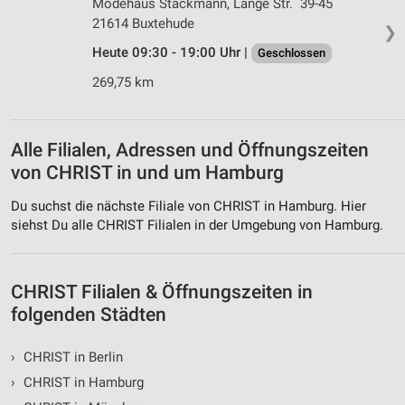
Modehaus Stackmann, Lange Str. 39-45
21614 Buxtehude
Verwendung von Profilen zur Auswahl
❯
personalisierter Werbung
Heute 09:30 - 19:00 Uhr |
Geschlossen
Erstellung von Profilen zur Personalisierung
269,75 km
von Inhalten
Verwendung von Profilen zur Auswahl
personalisierter Inhalte
Alle Filialen, Adressen und Öffnungszeiten
von CHRIST in und um Hamburg
Messung der Werbeleistung
Du suchst die nächste Filiale von CHRIST in Hamburg. Hier
Messung der Performance von Inhalten
siehst Du alle CHRIST Filialen in der Umgebung von Hamburg.
Analyse von Zielgruppen durch Statistiken oder
Kombinationen von Daten aus verschiedenen
Quellen
CHRIST Filialen & Öffnungszeiten in
folgenden Städten
Entwicklung und Verbesserung der Angebote
›
CHRIST in Berlin
Verwendung reduzierter Daten zur Auswahl von
Inhalten
›
CHRIST in Hamburg