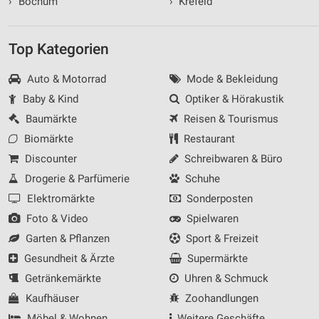
›
Bochum
›
Krefeld
Top Kategorien
Auto & Motorrad
Mode & Bekleidung
Baby & Kind
Optiker & Hörakustik
Baumärkte
Reisen & Tourismus
Biomärkte
Restaurant
Discounter
Schreibwaren & Büro
Drogerie & Parfümerie
Schuhe
Elektromärkte
Sonderposten
Foto & Video
Spielwaren
Garten & Pflanzen
Sport & Freizeit
Gesundheit & Ärzte
Supermärkte
Getränkemärkte
Uhren & Schmuck
Kaufhäuser
Zoohandlungen
Möbel & Wohnen
Weitere Geschäfte