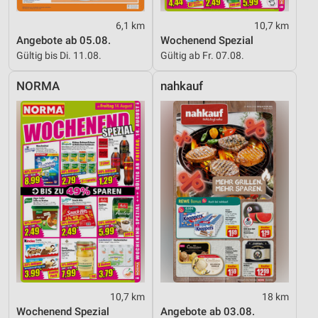
6,1 km
10,7 km
Angebote ab 05.08.
Wochenend Spezial
Gültig bis Di. 11.08.
Gültig ab Fr. 07.08.
NORMA
nahkauf
10,7 km
18 km
Wochenend Spezial
Angebote ab 03.08.