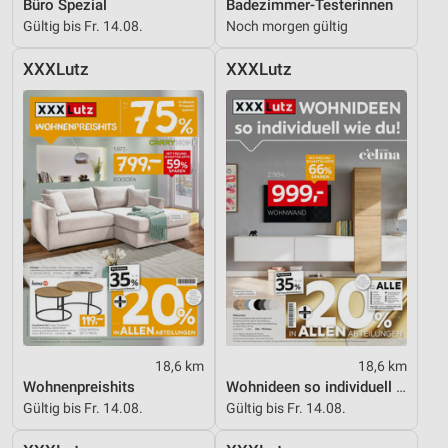
Büro Spezial
Badezimmer-Testerinnen
Geräte anhand von aktiv angeforderten
Gültig bis Fr. 14.08.
Noch morgen gültig
Informationen identifizieren
Nicht-IAB-Verarbeitungszwecke:
XXXLutz
XXXLutz
Notwendig
Performance
Funktional
Werbung
18,6 km
18,6 km
Wohnenpreishits
Wohnideen so individuell wie du!
Gültig bis Fr. 14.08.
Gültig bis Fr. 14.08.