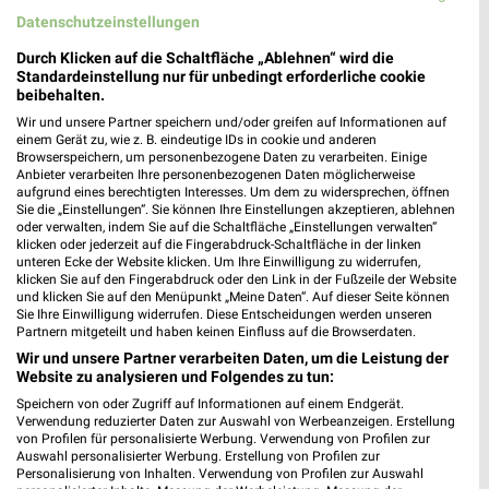
Datenschutzeinstellungen
Durch Klicken auf die Schaltfläche „Ablehnen“ wird die
Standardeinstellung nur für unbedingt erforderliche cookie
beibehalten.
Wir und unsere Partner speichern und/oder greifen auf Informationen auf
einem Gerät zu, wie z. B. eindeutige IDs in cookie und anderen
Browserspeichern, um personenbezogene Daten zu verarbeiten. Einige
Anbieter verarbeiten Ihre personenbezogenen Daten möglicherweise
aufgrund eines berechtigten Interesses. Um dem zu widersprechen, öffnen
24,1 km
1,2 km
Sie die „Einstellungen“. Sie können Ihre Einstellungen akzeptieren, ablehnen
Angebote ab 03.08.
Angebote ab 03.08.
oder verwalten, indem Sie auf die Schaltfläche „Einstellungen verwalten“
Noch morgen gültig
Gültig bis Sa. 08.08.
klicken oder jederzeit auf die Fingerabdruck-Schaltfläche in der linken
unteren Ecke der Website klicken. Um Ihre Einwilligung zu widerrufen,
klicken Sie auf den Fingerabdruck oder den Link in der Fußzeile der Website
XXXLutz
XXXLutz
und klicken Sie auf den Menüpunkt „Meine Daten“. Auf dieser Seite können
Sie Ihre Einwilligung widerrufen. Diese Entscheidungen werden unseren
Partnern mitgeteilt und haben keinen Einfluss auf die Browserdaten.
Wir und unsere Partner verarbeiten Daten, um die Leistung der
Website zu analysieren und Folgendes zu tun:
Speichern von oder Zugriff auf Informationen auf einem Endgerät.
Verwendung reduzierter Daten zur Auswahl von Werbeanzeigen. Erstellung
von Profilen für personalisierte Werbung. Verwendung von Profilen zur
Auswahl personalisierter Werbung. Erstellung von Profilen zur
Personalisierung von Inhalten. Verwendung von Profilen zur Auswahl