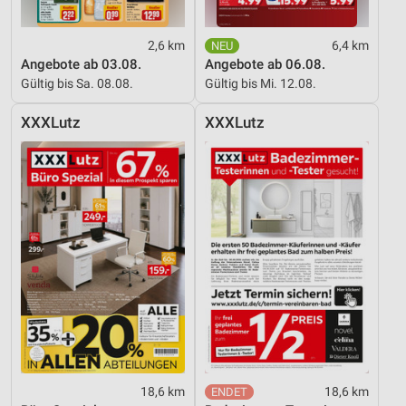
Erstellung von Profilen zur Personalisierung
von Inhalten
2,6 km
6,4 km
Angebote ab 03.08.
Angebote ab 06.08.
Verwendung von Profilen zur Auswahl
Gültig bis Sa. 08.08.
Gültig bis Mi. 12.08.
personalisierter Inhalte
XXXLutz
XXXLutz
Messung der Werbeleistung
Messung der Performance von Inhalten
Analyse von Zielgruppen durch Statistiken oder
Kombinationen von Daten aus verschiedenen
Quellen
Entwicklung und Verbesserung der Angebote
Verwendung reduzierter Daten zur Auswahl von
Inhalten
IAB-Besonderheiten:
Verwendung genauer Standortdaten
18,6 km
18,6 km