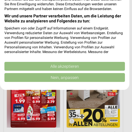
Sie Ihre Einwilligung widerrufen. Diese Entscheidungen werden unseren
Partnern mitgeteilt und haben keinen Einfluss auf die Browserdaten.
Wir und unsere Partner verarbeiten Daten, um die Leistung der
12,5 km
0,2 km
Website zu analysieren und Folgendes zu tun:
Dieter Knoll
Angebote ab 03.08.
Speichern von oder Zugriff auf Informationen auf einem Endgerät.
Gültig bis Fr. 14.08.
Noch morgen gültig
Verwendung reduzierter Daten zur Auswahl von Werbeanzeigen. Erstellung
von Profilen für personalisierte Werbung. Verwendung von Profilen zur
Auswahl personalisierter Werbung. Erstellung von Profilen zur
Kaufland
XXXLutz
Personalisierung von Inhalten. Verwendung von Profilen zur Auswahl
personalisierter Inhalte. Messung der Werbeleistung. Messung der
Performance von Inhalten. Analyse von Zielgruppen durch Statistiken oder
Kombinationen von Daten aus verschiedenen Quellen. Entwicklung und
Verbesserung der Angebote. Verwendung reduzierter Daten zur Auswahl
Alle akzeptieren
von Inhalten.
Daten können außerhalb der Europäischen Union weitergegeben und in die
Nein, anpassen
USA gesendet werden.
Ihre Einwilligung und die cookie Richtlinie gelten ausschließlich für diese
Website/App.
Partnerliste anzeigen (1 IAB-Anbieter)
Wir nutzen Ihre Daten für folgende Zwecke:
IAB-Verarbeitungszwecke:
Speichern von oder Zugriff auf Informationen
auf einem Endgerät