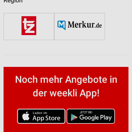
Region
Noch mehr Angebote in
der weekli App!