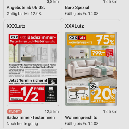
3,8 km
12,5 km
Angebote ab 06.08.
Büro Spezial
Verwendung reduzierter Daten zur Auswahl von
Werbeanzeigen
Gültig bis Mi. 12.08.
Gültig bis Fr. 14.08.
Erstellung von Profilen für personalisierte
XXXLutz
XXXLutz
Werbung
Verwendung von Profilen zur Auswahl
personalisierter Werbung
Erstellung von Profilen zur Personalisierung
von Inhalten
Verwendung von Profilen zur Auswahl
personalisierter Inhalte
Messung der Werbeleistung
Messung der Performance von Inhalten
12,5 km
12,5 km
Analyse von Zielgruppen durch Statistiken oder
Badezimmer-Testerinnen
Wohnenpreishits
Kombinationen von Daten aus verschiedenen
Noch heute gültig
Gültig bis Fr. 14.08.
Quellen