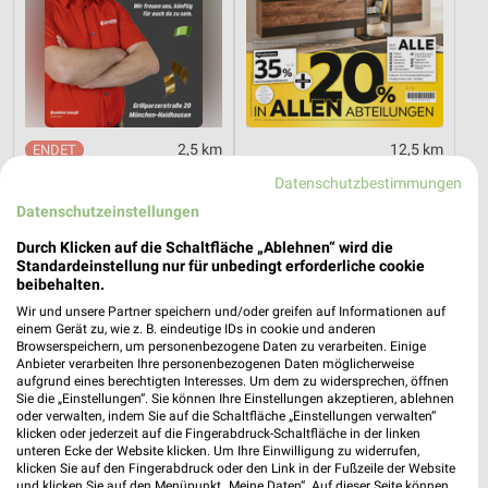
2,5 km
12,5 km
Angebote ab 03.08.
Wohnen Spezial
Datenschutzbestimmungen
Noch heute gültig
Gültig bis Fr. 14.08.
Datenschutzeinstellungen
XXXLutz
REWE
Durch Klicken auf die Schaltfläche „Ablehnen“ wird die
Standardeinstellung nur für unbedingt erforderliche cookie
beibehalten.
Wir und unsere Partner speichern und/oder greifen auf Informationen auf
einem Gerät zu, wie z. B. eindeutige IDs in cookie und anderen
Browserspeichern, um personenbezogene Daten zu verarbeiten. Einige
Anbieter verarbeiten Ihre personenbezogenen Daten möglicherweise
aufgrund eines berechtigten Interesses. Um dem zu widersprechen, öffnen
Sie die „Einstellungen“. Sie können Ihre Einstellungen akzeptieren, ablehnen
oder verwalten, indem Sie auf die Schaltfläche „Einstellungen verwalten“
klicken oder jederzeit auf die Fingerabdruck-Schaltfläche in der linken
unteren Ecke der Website klicken. Um Ihre Einwilligung zu widerrufen,
klicken Sie auf den Fingerabdruck oder den Link in der Fußzeile der Website
und klicken Sie auf den Menüpunkt „Meine Daten“. Auf dieser Seite können