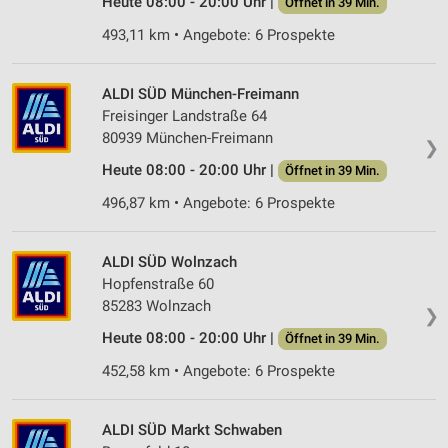
Heute 08:00 - 20:00 Uhr |
Öffnet in 39 Min.
Analyse von Zielgruppen durch Statistiken oder
493,11 km • Angebote: 6 Prospekte
Kombinationen von Daten aus verschiedenen
Quellen
ALDI SÜD München-Freimann
Entwicklung und Verbesserung der Angebote
Freisinger Landstraße 64
80939 München-Freimann
Verwendung reduzierter Daten zur Auswahl von
❯
Inhalten
Heute 08:00 - 20:00 Uhr |
Öffnet in 39 Min.
IAB-Besonderheiten:
496,87 km • Angebote: 6 Prospekte
Verwendung genauer Standortdaten
ALDI SÜD Wolnzach
Geräte anhand von aktiv angeforderten
Informationen identifizieren
Hopfenstraße 60
85283 Wolnzach
Nicht-IAB-Verarbeitungszwecke:
❯
Heute 08:00 - 20:00 Uhr |
Öffnet in 39 Min.
Notwendig
452,58 km • Angebote: 6 Prospekte
Performance
Funktional
ALDI SÜD Markt Schwaben