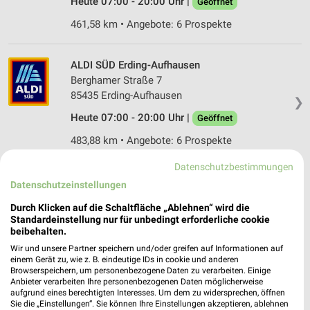
Heute 07:00 - 20:00 Uhr |
Geöffnet
461,58 km • Angebote: 6 Prospekte
ALDI SÜD Erding-Aufhausen
Berghamer Straße 7
85435 Erding-Aufhausen
❯
Heute 07:00 - 20:00 Uhr |
Geöffnet
483,88 km • Angebote: 6 Prospekte
Datenschutzbestimmungen
ALDI SÜD Unterschleißheim
Datenschutzeinstellungen
Carl-von-Linde-Straße 36
Durch Klicken auf die Schaltfläche „Ablehnen“ wird die
85716 Unterschleißheim
❯
Standardeinstellung nur für unbedingt erforderliche cookie
beibehalten.
Heute 07:00 - 20:00 Uhr |
Geöffnet
Wir und unsere Partner speichern und/oder greifen auf Informationen auf
488,83 km • Angebote: 6 Prospekte
einem Gerät zu, wie z. B. eindeutige IDs in cookie und anderen
Browserspeichern, um personenbezogene Daten zu verarbeiten. Einige
Anbieter verarbeiten Ihre personenbezogenen Daten möglicherweise
aufgrund eines berechtigten Interesses. Um dem zu widersprechen, öffnen
ALDI SÜD Garching bei München
Sie die „Einstellungen“. Sie können Ihre Einstellungen akzeptieren, ablehnen