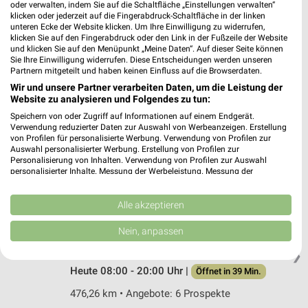
Schleißheimer Str. 108a
oder verwalten, indem Sie auf die Schaltfläche „Einstellungen verwalten“
klicken oder jederzeit auf die Fingerabdruck-Schaltfläche in der linken
85748 Garching bei München
❯
unteren Ecke der Website klicken. Um Ihre Einwilligung zu widerrufen,
klicken Sie auf den Fingerabdruck oder den Link in der Fußzeile der Website
Heute 08:00 - 20:00 Uhr |
Öffnet in 39 Min.
und klicken Sie auf den Menüpunkt „Meine Daten“. Auf dieser Seite können
Sie Ihre Einwilligung widerrufen. Diese Entscheidungen werden unseren
491,32 km • Angebote: 6 Prospekte
Partnern mitgeteilt und haben keinen Einfluss auf die Browserdaten.
Wir und unsere Partner verarbeiten Daten, um die Leistung der
Website zu analysieren und Folgendes zu tun:
ALDI SÜD Ismaning
Speichern von oder Zugriff auf Informationen auf einem Endgerät.
Osterfeldstraße 41
Verwendung reduzierter Daten zur Auswahl von Werbeanzeigen. Erstellung
85737 Ismaning
❯
von Profilen für personalisierte Werbung. Verwendung von Profilen zur
Auswahl personalisierter Werbung. Erstellung von Profilen zur
Heute 07:00 - 20:00 Uhr |
Geöffnet
Personalisierung von Inhalten. Verwendung von Profilen zur Auswahl
personalisierter Inhalte. Messung der Werbeleistung. Messung der
492,24 km • Angebote: 6 Prospekte
Performance von Inhalten. Analyse von Zielgruppen durch Statistiken oder
Kombinationen von Daten aus verschiedenen Quellen. Entwicklung und
Verbesserung der Angebote. Verwendung reduzierter Daten zur Auswahl
Alle akzeptieren
von Inhalten.
ALDI SÜD Petershausen
Daten können außerhalb der Europäischen Union weitergegeben und in die
Nein, anpassen
Gewerbering 1
USA gesendet werden.
85238 Petershausen
Ihre Einwilligung und die cookie Richtlinie gelten ausschließlich für diese
❯
Website/App.
Heute 08:00 - 20:00 Uhr |
Öffnet in 39 Min.
Partnerliste anzeigen (1 IAB-Anbieter)
476,26 km • Angebote: 6 Prospekte
Wir nutzen Ihre Daten für folgende Zwecke: