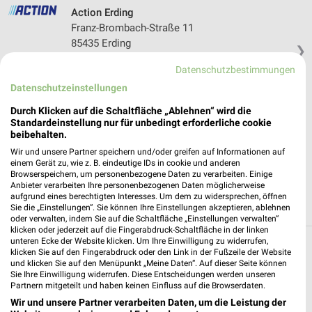
Action Erding
Franz-Brombach-Straße 11
85435 Erding
❯
Heute 09:00 - 20:00 Uhr |
Geöffnet
Datenschutzbestimmungen
Datenschutzeinstellungen
479,96 km • Angebote: 1 Prospekt
Durch Klicken auf die Schaltfläche „Ablehnen“ wird die
Standardeinstellung nur für unbedingt erforderliche cookie
NORMA Erding
beibehalten.
Johann-Auer-Str. 4
Wir und unsere Partner speichern und/oder greifen auf Informationen auf
85435 Erding
einem Gerät zu, wie z. B. eindeutige IDs in cookie und anderen
❯
Browserspeichern, um personenbezogene Daten zu verarbeiten. Einige
Heute 08:00 - 20:00 Uhr |
Geöffnet
Anbieter verarbeiten Ihre personenbezogenen Daten möglicherweise
aufgrund eines berechtigten Interesses. Um dem zu widersprechen, öffnen
480,61 km • Angebote: 4 Prospekte
Sie die „Einstellungen“. Sie können Ihre Einstellungen akzeptieren, ablehnen
oder verwalten, indem Sie auf die Schaltfläche „Einstellungen verwalten“
klicken oder jederzeit auf die Fingerabdruck-Schaltfläche in der linken
unteren Ecke der Website klicken. Um Ihre Einwilligung zu widerrufen,
Discounter Angebote und Prospekte für
klicken Sie auf den Fingerabdruck oder den Link in der Fußzeile der Website
und klicken Sie auf den Menüpunkt „Meine Daten“. Auf dieser Seite können
Hallbergmoos
Sie Ihre Einwilligung widerrufen. Diese Entscheidungen werden unseren
Partnern mitgeteilt und haben keinen Einfluss auf die Browserdaten.
16 Prospekte
Wir und unsere Partner verarbeiten Daten, um die Leistung der