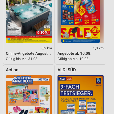
Inhalten
IAB-Besonderheiten:
Verwendung genauer Standortdaten
Geräte anhand von aktiv angeforderten
Informationen identifizieren
Nicht-IAB-Verarbeitungszwecke:
0,9 km
5,3 km
Notwendig
Online-Angebote August 2026
Angebote ab 10.08.
Gültig bis Mo. 31.08.
Gültig ab Mo. 10.08.
Performance
Action
ALDI SÜD
Funktional
Werbung