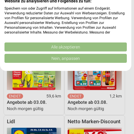
Website zu analysieren und Folgendes zu tun:
Thomas Philipps
PENNY
Speichern von oder Zugriff auf Informationen auf einem Endgerät.
Verwendung reduzierter Daten zur Auswahl von Werbeanzeigen. Erstellung
von Profilen für personalisierte Werbung. Verwendung von Profilen zur
Auswahl personalisierter Werbung. Erstellung von Profilen zur
Personalisierung von Inhalten. Verwendung von Profilen zur Auswahl
personalisierter Inhalte. Messung der Werbeleistung. Messung der
Performance von Inhalten. Analyse von Zielgruppen durch Statistiken oder
Kombinationen von Daten aus verschiedenen Quellen. Entwicklung und
Verbesserung der Angebote. Verwendung reduzierter Daten zur Auswahl
Alle akzeptieren
von Inhalten.
Daten können außerhalb der Europäischen Union weitergegeben und in die
Nein, anpassen
USA gesendet werden.
Ihre Einwilligung und die cookie Richtlinie gelten ausschließlich für diese
Website/App.
Partnerliste anzeigen (1 IAB-Anbieter)
Wir nutzen Ihre Daten für folgende Zwecke:
IAB-Verarbeitungszwecke:
59,6 km
1,2 km
Angebote ab 03.08.
Angebote ab 03.08.
Speichern von oder Zugriff auf Informationen
Noch morgen gültig
Noch morgen gültig
auf einem Endgerät
Lidl
Netto Marken-Discount
Verwendung reduzierter Daten zur Auswahl von
Werbeanzeigen