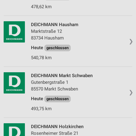
478,62 km
Partnerliste anzeigen (1 IAB-Anbieter)
Wir nutzen Ihre Daten für folgende Zwecke:
IAB-Verarbeitungszwecke:
DEICHMANN Hausham
Marktstraße 12
Speichern von oder Zugriff auf Informationen
auf einem Endgerät
83734 Hausham
❯
Heute
geschlossen
Verwendung reduzierter Daten zur Auswahl von
Werbeanzeigen
540,78 km
Erstellung von Profilen für personalisierte
Werbung
DEICHMANN Markt Schwaben
Gutenbergstraße 1
Verwendung von Profilen zur Auswahl
85570 Markt Schwaben
personalisierter Werbung
❯
Heute
geschlossen
Erstellung von Profilen zur Personalisierung
von Inhalten
493,75 km
Verwendung von Profilen zur Auswahl
personalisierter Inhalte
DEICHMANN Holzkirchen
Rosenheimer Straße 21