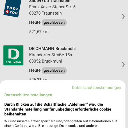
Shoe4You Traunstein
Franz-Xaver-Steber-Str. 5
83278 Traunstein
❯
Heute
geschlossen
521,67 km
DEICHMANN Bruckmühl
Kirchdorfer Straße 15a
83052 Bruckmühl
❯
Heute
geschlossen
526,21 km
Datenschutzbestimmungen
Datenschutzeinstellungen
DEICHMANN Waldkraiburg
Friedländer Straße 2
Durch Klicken auf die Schaltfläche „Ablehnen“ wird die
84478 Waldkraiburg
Standardeinstellung nur für unbedingt erforderliche cookie
❯
beibehalten.
Heute
geschlossen
Wir und unsere Partner speichern und/oder greifen auf Informationen auf
einem Gerät zu, wie z. B. eindeutige IDs in cookie und anderen
484,77 km