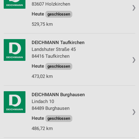
Messung der Werbeleistung
83607 Holzkirchen
❯
Heute
geschlossen
Messung der Performance von Inhalten
529,75 km
Analyse von Zielgruppen durch Statistiken oder
Kombinationen von Daten aus verschiedenen
Quellen
DEICHMANN Taufkirchen
Landshuter Straße 45
Entwicklung und Verbesserung der Angebote
84416 Taufkirchen
❯
Verwendung reduzierter Daten zur Auswahl von
Heute
geschlossen
Inhalten
473,02 km
IAB-Besonderheiten:
Verwendung genauer Standortdaten
DEICHMANN Burghausen
Lindach 10
Geräte anhand von aktiv angeforderten
Informationen identifizieren
84489 Burghausen
❯
Nicht-IAB-Verarbeitungszwecke:
Heute
geschlossen
Notwendig
486,72 km