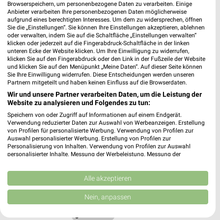
Browserspeichern, um personenbezogene Daten zu verarbeiten. Einige
Anbieter verarbeiten Ihre personenbezogenen Daten möglicherweise
aufgrund eines berechtigten Interesses. Um dem zu widersprechen, öffnen
Sie die „Einstellungen“. Sie können Ihre Einstellungen akzeptieren, ablehnen
SIEMES Schuhcenter Mühldorf am Inn
oder verwalten, indem Sie auf die Schaltfläche „Einstellungen verwalten“
Siemensstr. 12
klicken oder jederzeit auf die Fingerabdruck-Schaltfläche in der linken
❯
84453 Mühldorf am Inn
unteren Ecke der Website klicken. Um Ihre Einwilligung zu widerrufen,
klicken Sie auf den Fingerabdruck oder den Link in der Fußzeile der Website
479,12 km
und klicken Sie auf den Menüpunkt „Meine Daten“. Auf dieser Seite können
Sie Ihre Einwilligung widerrufen. Diese Entscheidungen werden unseren
Partnern mitgeteilt und haben keinen Einfluss auf die Browserdaten.
Wir und unsere Partner verarbeiten Daten, um die Leistung der
Siemes Schuhcenter Mühldorf am Inn
Website zu analysieren und Folgendes zu tun:
Siemensstraße 10
Speichern von oder Zugriff auf Informationen auf einem Endgerät.
84453 Mühldorf am Inn
❯
Verwendung reduzierter Daten zur Auswahl von Werbeanzeigen. Erstellung
von Profilen für personalisierte Werbung. Verwendung von Profilen zur
Heute
geschlossen
Auswahl personalisierter Werbung. Erstellung von Profilen zur
Personalisierung von Inhalten. Verwendung von Profilen zur Auswahl
479,07 km
personalisierter Inhalte. Messung der Werbeleistung. Messung der
Performance von Inhalten. Analyse von Zielgruppen durch Statistiken oder
Kombinationen von Daten aus verschiedenen Quellen. Entwicklung und
DEICHMANN Mühldorf
Verbesserung der Angebote. Verwendung reduzierter Daten zur Auswahl
Alle akzeptieren
von Inhalten.
Bürgermeister-Hess-Straße 4
Daten können außerhalb der Europäischen Union weitergegeben und in die
Nein, anpassen
84453 Mühldorf
USA gesendet werden.
❯
Ihre Einwilligung und die cookie Richtlinie gelten ausschließlich für diese
Heute
geschlossen
Website/App.