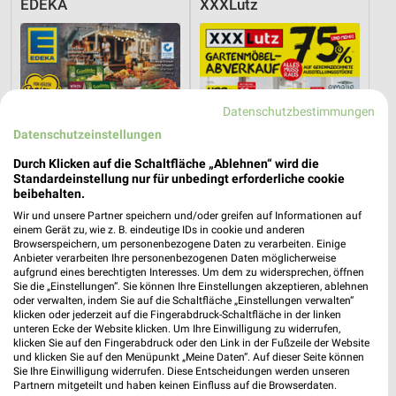
EDEKA
XXXLutz
Datenschutzbestimmungen
Datenschutzeinstellungen
Durch Klicken auf die Schaltfläche „Ablehnen“ wird die
Standardeinstellung nur für unbedingt erforderliche cookie
beibehalten.
Wir und unsere Partner speichern und/oder greifen auf Informationen auf
einem Gerät zu, wie z. B. eindeutige IDs in cookie und anderen
Browserspeichern, um personenbezogene Daten zu verarbeiten. Einige
Anbieter verarbeiten Ihre personenbezogenen Daten möglicherweise
6,3 km
24,5 km
aufgrund eines berechtigten Interesses. Um dem zu widersprechen, öffnen
Angebote ab 03.08.
Gartenmöbel-Abverkauf
Sie die „Einstellungen“. Sie können Ihre Einstellungen akzeptieren, ablehnen
oder verwalten, indem Sie auf die Schaltfläche „Einstellungen verwalten“
Noch morgen gültig
Gültig bis Fr. 28.08.
klicken oder jederzeit auf die Fingerabdruck-Schaltfläche in der linken
unteren Ecke der Website klicken. Um Ihre Einwilligung zu widerrufen,
XXXLutz
XXXLutz
klicken Sie auf den Fingerabdruck oder den Link in der Fußzeile der Website
und klicken Sie auf den Menüpunkt „Meine Daten“. Auf dieser Seite können
Sie Ihre Einwilligung widerrufen. Diese Entscheidungen werden unseren
Partnern mitgeteilt und haben keinen Einfluss auf die Browserdaten.