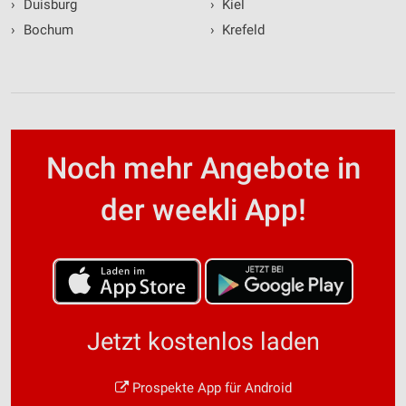
›
Duisburg
›
Kiel
›
Bochum
›
Krefeld
Noch mehr Angebote in
der weekli App!
Jetzt kostenlos laden
Prospekte App für Android