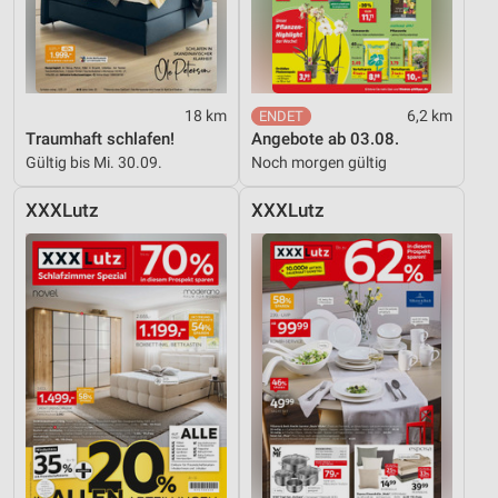
Verwendung reduzierter Daten zur Auswahl von
Inhalten
IAB-Besonderheiten:
18 km
6,2 km
Verwendung genauer Standortdaten
Traumhaft schlafen!
Angebote ab 03.08.
Gültig bis Mi. 30.09.
Noch morgen gültig
Geräte anhand von aktiv angeforderten
Informationen identifizieren
XXXLutz
XXXLutz
Nicht-IAB-Verarbeitungszwecke:
Notwendig
Performance
Funktional
Werbung