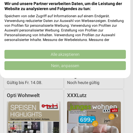
Wir und unsere Partner verarbeiten Daten, um die Leistung der
Website zu analysieren und Folgendes zu tun:
Speichern von oder Zugriff auf Informationen auf einem Endgerät.
Verwendung reduzierter Daten zur Auswahl von Werbeanzeigen. Erstellung
von Profilen für personalisierte Werbung. Verwendung von Profilen zur
Auswahl personalisierter Werbung. Erstellung von Profilen zur
Personalisierung von Inhalten. Verwendung von Profilen zur Auswahl
personalisierter Inhalte. Messung der Werbeleistung. Messung der
Performance von Inhalten. Analyse von Zielgruppen durch Statistiken oder
Kombinationen von Daten aus verschiedenen Quellen. Entwicklung und
Verbesserung der Angebote. Verwendung reduzierter Daten zur Auswahl
Alle akzeptieren
von Inhalten.
Daten können außerhalb der Europäischen Union weitergegeben und in die
Nein, anpassen
USA gesendet werden.
24,5 km
24,5 km
Ihre Einwilligung und die cookie Richtlinie gelten ausschließlich für diese
Wohnideen so individuell wie du!
Junges Wohnen
Website/App.
Gültig bis Fr. 14.08.
Noch heute gültig
Partnerliste anzeigen (1 IAB-Anbieter)
Opti Wohnwelt
XXXLutz
Wir nutzen Ihre Daten für folgende Zwecke:
IAB-Verarbeitungszwecke:
Speichern von oder Zugriff auf Informationen
auf einem Endgerät
Verwendung reduzierter Daten zur Auswahl von