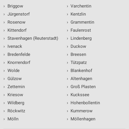
›
Briggow
›
Varchentin
›
Jürgenstorf
›
Kentzlin
›
Rosenow
›
Grammentin
›
Kittendorf
›
Faulenrost
›
Stavenhagen (Reuterstadt)
›
Lindenberg
›
Ivenack
›
Duckow
›
Bredenfelde
›
Breesen
›
Knorrendorf
›
Tützpatz
›
Wolde
›
Blankenhof
›
Gülzow
›
Altenhagen
›
Zettemin
›
Groß Plasten
›
Kriesow
›
Kuckssee
›
Wildberg
›
Hohenbollentin
›
Röckwitz
›
Kummerow
›
Mölln
›
Möllenhagen