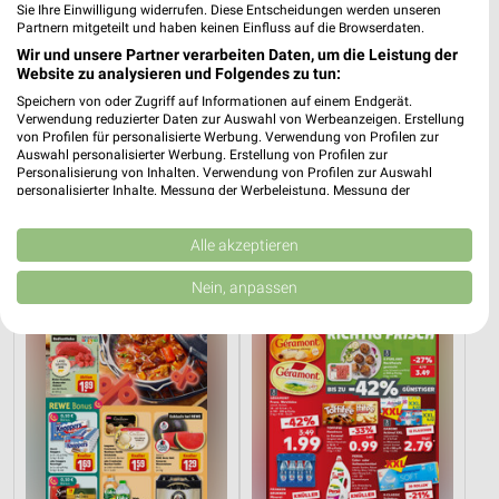
Sie Ihre Einwilligung widerrufen. Diese Entscheidungen werden unseren
Partnern mitgeteilt und haben keinen Einfluss auf die Browserdaten.
Wir und unsere Partner verarbeiten Daten, um die Leistung der
Website zu analysieren und Folgendes zu tun:
Speichern von oder Zugriff auf Informationen auf einem Endgerät.
Verwendung reduzierter Daten zur Auswahl von Werbeanzeigen. Erstellung
von Profilen für personalisierte Werbung. Verwendung von Profilen zur
28,7 km
9,6 km
Auswahl personalisierter Werbung. Erstellung von Profilen zur
Dieter Knoll
Angebote ab 03.08.
Personalisierung von Inhalten. Verwendung von Profilen zur Auswahl
Gültig bis Fr. 14.08.
Noch morgen gültig
personalisierter Inhalte. Messung der Werbeleistung. Messung der
Performance von Inhalten. Analyse von Zielgruppen durch Statistiken oder
Kombinationen von Daten aus verschiedenen Quellen. Entwicklung und
REWE
Kaufland
Verbesserung der Angebote. Verwendung reduzierter Daten zur Auswahl
Alle akzeptieren
von Inhalten.
Daten können außerhalb der Europäischen Union weitergegeben und in die
Nein, anpassen
USA gesendet werden.
Ihre Einwilligung und die cookie Richtlinie gelten ausschließlich für diese
Website/App.
Partnerliste anzeigen (1 IAB-Anbieter)
Wir nutzen Ihre Daten für folgende Zwecke:
IAB-Verarbeitungszwecke:
Speichern von oder Zugriff auf Informationen
auf einem Endgerät