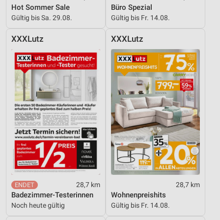
Hot Sommer Sale
Büro Spezial
Entwicklung und Verbesserung der Angebote
Gültig bis Sa. 29.08.
Gültig bis Fr. 14.08.
Verwendung reduzierter Daten zur Auswahl von
XXXLutz
XXXLutz
Inhalten
IAB-Besonderheiten:
Verwendung genauer Standortdaten
Geräte anhand von aktiv angeforderten
Informationen identifizieren
Nicht-IAB-Verarbeitungszwecke:
Notwendig
Performance
Funktional
28,7 km
28,7 km
Werbung
Badezimmer-Testerinnen
Wohnenpreishits
Noch heute gültig
Gültig bis Fr. 14.08.