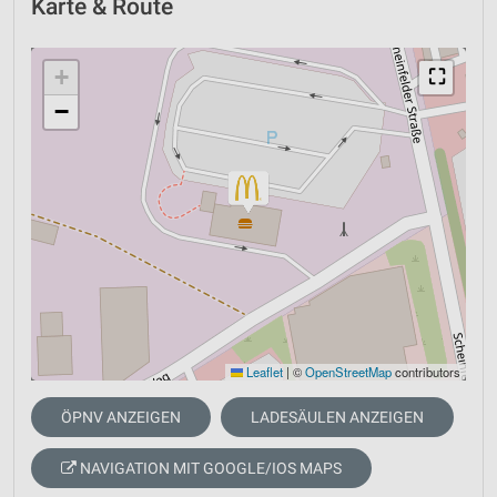
Karte & Route
+
⛶
−
Leaflet
|
©
OpenStreetMap
contributors
ÖPNV ANZEIGEN
LADESÄULEN ANZEIGEN
NAVIGATION MIT GOOGLE/IOS MAPS