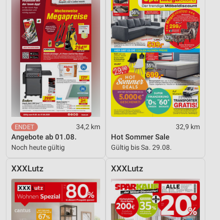
34,2 km
32,9 km
Angebote ab 01.08.
Hot Sommer Sale
Noch heute gültig
Gültig bis Sa. 29.08.
XXXLutz
XXXLutz