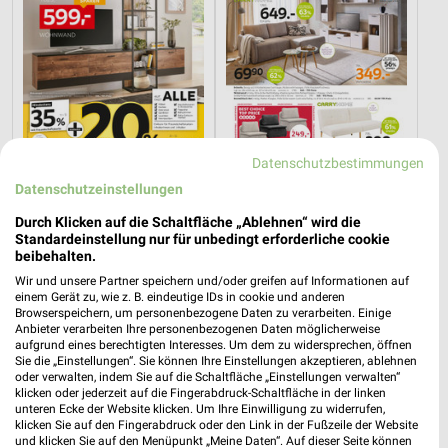
Datenschutzbestimmungen
Datenschutzeinstellungen
28,7 km
28,8 km
Wohnen Spezial
XXXL Express
Durch Klicken auf die Schaltfläche „Ablehnen“ wird die
Gültig bis Fr. 14.08.
Noch heute gültig
Standardeinstellung nur für unbedingt erforderliche cookie
beibehalten.
XXXLutz
EDEKA
Wir und unsere Partner speichern und/oder greifen auf Informationen auf
einem Gerät zu, wie z. B. eindeutige IDs in cookie und anderen
Browserspeichern, um personenbezogene Daten zu verarbeiten. Einige
Anbieter verarbeiten Ihre personenbezogenen Daten möglicherweise
aufgrund eines berechtigten Interesses. Um dem zu widersprechen, öffnen
Sie die „Einstellungen“. Sie können Ihre Einstellungen akzeptieren, ablehnen
oder verwalten, indem Sie auf die Schaltfläche „Einstellungen verwalten“
klicken oder jederzeit auf die Fingerabdruck-Schaltfläche in der linken
unteren Ecke der Website klicken. Um Ihre Einwilligung zu widerrufen,
klicken Sie auf den Fingerabdruck oder den Link in der Fußzeile der Website
und klicken Sie auf den Menüpunkt „Meine Daten“. Auf dieser Seite können