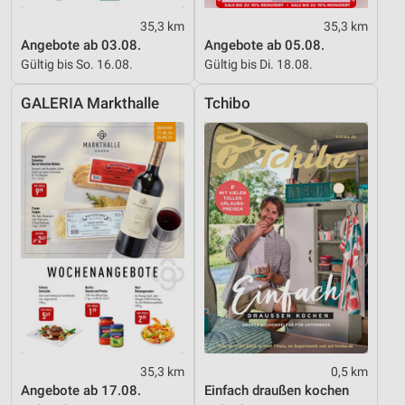
Messung der Performance von Inhalten
35,3 km
35,3 km
Angebote ab 03.08.
Angebote ab 05.08.
Analyse von Zielgruppen durch Statistiken oder
Gültig bis So. 16.08.
Gültig bis Di. 18.08.
Kombinationen von Daten aus verschiedenen
Quellen
GALERIA Markthalle
Tchibo
Entwicklung und Verbesserung der Angebote
Verwendung reduzierter Daten zur Auswahl von
Inhalten
IAB-Besonderheiten:
Verwendung genauer Standortdaten
Geräte anhand von aktiv angeforderten
Informationen identifizieren
Nicht-IAB-Verarbeitungszwecke:
Notwendig
35,3 km
0,5 km
Performance
Angebote ab 17.08.
Einfach draußen kochen