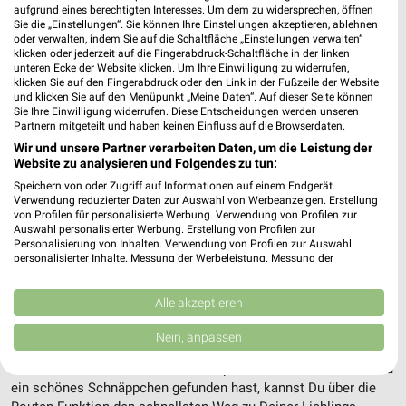
aufgrund eines berechtigten Interesses. Um dem zu widersprechen, öffnen
Sie die „Einstellungen“. Sie können Ihre Einstellungen akzeptieren, ablehnen
oder verwalten, indem Sie auf die Schaltfläche „Einstellungen verwalten“
klicken oder jederzeit auf die Fingerabdruck-Schaltfläche in der linken
unteren Ecke der Website klicken. Um Ihre Einwilligung zu widerrufen,
klicken Sie auf den Fingerabdruck oder den Link in der Fußzeile der Website
und klicken Sie auf den Menüpunkt „Meine Daten“. Auf dieser Seite können
Sie Ihre Einwilligung widerrufen. Diese Entscheidungen werden unseren
Partnern mitgeteilt und haben keinen Einfluss auf die Browserdaten.
Wir und unsere Partner verarbeiten Daten, um die Leistung der
Website zu analysieren und Folgendes zu tun:
Speichern von oder Zugriff auf Informationen auf einem Endgerät.
Verwendung reduzierter Daten zur Auswahl von Werbeanzeigen. Erstellung
von Profilen für personalisierte Werbung. Verwendung von Profilen zur
Auswahl personalisierter Werbung. Erstellung von Profilen zur
Personalisierung von Inhalten. Verwendung von Profilen zur Auswahl
personalisierter Inhalte. Messung der Werbeleistung. Messung der
Adresse, Öffnungszeiten und Route für die
Performance von Inhalten. Analyse von Zielgruppen durch Statistiken oder
Kombinationen von Daten aus verschiedenen Quellen. Entwicklung und
KODi Filiale in Schweinfurt
Verbesserung der Angebote. Verwendung reduzierter Daten zur Auswahl
Alle akzeptieren
von Inhalten.
Egal ob Adresse, Öffnungszeiten oder Route, hier findest Du
Daten können außerhalb der Europäischen Union weitergegeben und in die
Nein, anpassen
USA gesendet werden.
alles zur KODi Filiale in Schweinfurt. Die aktuellsten Angebote
Ihre Einwilligung und die cookie Richtlinie gelten ausschließlich für diese
kannst Du Dir in den neuesten Prospekten anschauen. Wenn Du
Website/App.
ein schönes Schnäppchen gefunden hast, kannst Du über die
Partnerliste anzeigen (1 IAB-Anbieter)