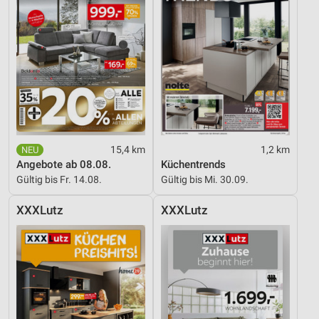
15,4 km
1,2 km
Angebote ab 08.08.
Küchentrends
Gültig bis Fr. 14.08.
Gültig bis Mi. 30.09.
XXXLutz
XXXLutz