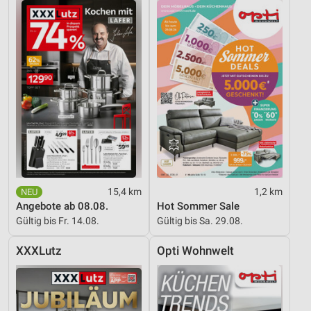
IAB-Besonderheiten:
Verwendung genauer Standortdaten
Geräte anhand von aktiv angeforderten
Informationen identifizieren
Nicht-IAB-Verarbeitungszwecke:
Notwendig
Performance
Funktional
15,4 km
1,2 km
Angebote ab 08.08.
Hot Sommer Sale
Werbung
Gültig bis Fr. 14.08.
Gültig bis Sa. 29.08.
XXXLutz
Opti Wohnwelt