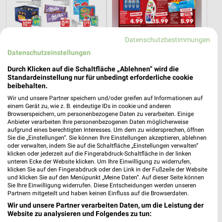
Datenschutzbestimmungen
0,7 km
1,8 km
Datenschutzeinstellungen
Angebote ab 03.08.
Angebote ab 06.08.
Noch heute gültig
Gültig bis Mi. 12.08.
Durch Klicken auf die Schaltfläche „Ablehnen“ wird die
Standardeinstellung nur für unbedingt erforderliche cookie
beibehalten.
REWE
XXXLutz
Wir und unsere Partner speichern und/oder greifen auf Informationen auf
einem Gerät zu, wie z. B. eindeutige IDs in cookie und anderen
Browserspeichern, um personenbezogene Daten zu verarbeiten. Einige
Anbieter verarbeiten Ihre personenbezogenen Daten möglicherweise
aufgrund eines berechtigten Interesses. Um dem zu widersprechen, öffnen
Sie die „Einstellungen“. Sie können Ihre Einstellungen akzeptieren, ablehnen
oder verwalten, indem Sie auf die Schaltfläche „Einstellungen verwalten“
klicken oder jederzeit auf die Fingerabdruck-Schaltfläche in der linken
unteren Ecke der Website klicken. Um Ihre Einwilligung zu widerrufen,
klicken Sie auf den Fingerabdruck oder den Link in der Fußzeile der Website
und klicken Sie auf den Menüpunkt „Meine Daten“. Auf dieser Seite können
Sie Ihre Einwilligung widerrufen. Diese Entscheidungen werden unseren
Partnern mitgeteilt und haben keinen Einfluss auf die Browserdaten.
Wir und unsere Partner verarbeiten Daten, um die Leistung der
Website zu analysieren und Folgendes zu tun: