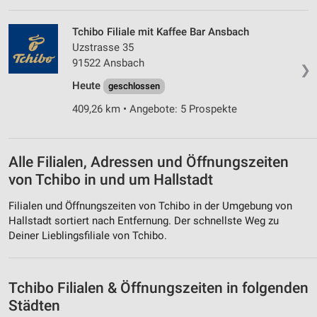
Verwendung genauer Standortdaten
Tchibo Filiale mit Kaffee Bar Ansbach
Geräte anhand von aktiv angeforderten
Uzstrasse 35
Informationen identifizieren
91522 Ansbach
❯
Nicht-IAB-Verarbeitungszwecke:
Heute
geschlossen
Notwendig
409,26 km • Angebote: 5 Prospekte
Performance
Funktional
Alle Filialen, Adressen und Öffnungszeiten
von Tchibo in und um Hallstadt
Werbung
Filialen und Öffnungszeiten von Tchibo in der Umgebung von
Hallstadt sortiert nach Entfernung. Der schnellste Weg zu
Deiner Lieblingsfiliale von Tchibo.
Tchibo Filialen & Öffnungszeiten in folgenden
Städten