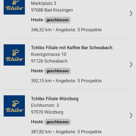
Verwendung von Profilen zur Auswahl
Marktplatz 3
personalisierter Werbung
97688 Bad Kissingen
❯
Heute
geschlossen
Erstellung von Profilen zur Personalisierung
von Inhalten
346,32 km • Angebote: 5 Prospekte
Verwendung von Profilen zur Auswahl
personalisierter Inhalte
Tchibo Filiale mit Kaffee Bar Schwabach
Koenigstrasse 10
Messung der Werbeleistung
91126 Schwabach
❯
Messung der Performance von Inhalten
Heute
geschlossen
392,15 km • Angebote: 5 Prospekte
Analyse von Zielgruppen durch Statistiken oder
Kombinationen von Daten aus verschiedenen
Quellen
Tchibo Filiale Würzburg
Entwicklung und Verbesserung der Angebote
Eichhornstr. 3
97070 Würzburg
❯
Verwendung reduzierter Daten zur Auswahl von
Inhalten
Heute
geschlossen
IAB-Besonderheiten:
387,82 km • Angebote: 5 Prospekte