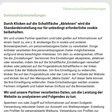
Datenschutzbestimmungen
Tchibo Filiale mit Kaffee Bar Nürnberg
Datenschutzeinstellungen
Breite Gasse 10
90402 Nürnberg
Durch Klicken auf die Schaltfläche „Ablehnen“ wird die
❯
Standardeinstellung nur für unbedingt erforderliche cookie
Heute
geschlossen
beibehalten.
378,21 km • Angebote: 5 Prospekte
Wir und unsere Partner speichern und/oder greifen auf Informationen auf
einem Gerät zu, wie z. B. eindeutige IDs in cookie und anderen
Browserspeichern, um personenbezogene Daten zu verarbeiten. Einige
Anbieter verarbeiten Ihre personenbezogenen Daten möglicherweise
Tchibo Filiale mit Kaffee Bar Nürnberg
aufgrund eines berechtigten Interesses. Um dem zu widersprechen, öffnen
Sie die „Einstellungen“. Sie können Ihre Einstellungen akzeptieren, ablehnen
Bahnhofsplatz 9
oder verwalten, indem Sie auf die Schaltfläche „Einstellungen verwalten“
90443 Nürnberg
❯
klicken oder jederzeit auf die Fingerabdruck-Schaltfläche in der linken
unteren Ecke der Website klicken. Um Ihre Einwilligung zu widerrufen,
Heute
geschlossen
klicken Sie auf den Fingerabdruck oder den Link in der Fußzeile der Website
und klicken Sie auf den Menüpunkt „Meine Daten“. Auf dieser Seite können
378,45 km • Angebote: 5 Prospekte
Sie Ihre Einwilligung widerrufen. Diese Entscheidungen werden unseren
Partnern mitgeteilt und haben keinen Einfluss auf die Browserdaten.
Wir und unsere Partner verarbeiten Daten, um die Leistung der
Tchibo Filiale Nürnberg
Website zu analysieren und Folgendes zu tun:
Aufsessplatz 19
Speichern von oder Zugriff auf Informationen auf einem Endgerät.
90459 Nürnberg
Verwendung reduzierter Daten zur Auswahl von Werbeanzeigen. Erstellung
❯
von Profilen für personalisierte Werbung. Verwendung von Profilen zur