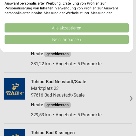
Heute
geschlossen
Auswahl personalisierter Werbung. Erstellung von Profilen zur
Personalisierung von Inhalten. Verwendung von Profilen zur Auswahl
379,04 km • Angebote: 5 Prospekte
personalisierter Inhalte. Messung der Werbeleistung. Messung der
Performance von Inhalten. Analyse von Zielgruppen durch Statistiken oder
Kombinationen von Daten aus verschiedenen Quellen. Entwicklung und
Verbesserung der Angebote. Verwendung reduzierter Daten zur Auswahl
Alle akzeptieren
Tchibo Filiale mit Kaffee Bar Nürnberg
von Inhalten.
Glogauer Strasse 30-38
Daten können außerhalb der Europäischen Union weitergegeben und in die
Nein, anpassen
USA gesendet werden.
90473 Nürnberg
❯
Ihre Einwilligung und die cookie Richtlinie gelten ausschließlich für diese
Heute
Website/App.
geschlossen
Partnerliste anzeigen (1 IAB-Anbieter)
381,22 km • Angebote: 5 Prospekte
Wir nutzen Ihre Daten für folgende Zwecke:
IAB-Verarbeitungszwecke:
Tchibo Bad Neustadt/Saale
Speichern von oder Zugriff auf Informationen
Marktplatz 23
auf einem Endgerät
97616 Bad Neustadt/Saale
❯
Verwendung reduzierter Daten zur Auswahl von
Heute
geschlossen
Werbeanzeigen
329,53 km • Angebote: 5 Prospekte
Erstellung von Profilen für personalisierte
Werbung
Tchibo Bad Kissingen