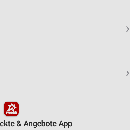
n
❯
❯
pekte & Angebote App