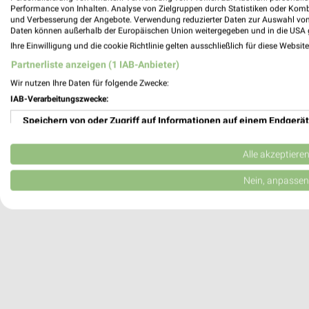
Performance von Inhalten. Analyse von Zielgruppen durch Statistiken oder Kom
und Verbesserung der Angebote. Verwendung reduzierter Daten zur Auswahl von
Daten können außerhalb der Europäischen Union weitergegeben und in die USA 
Liwell Reformhaus Herrmann Aschaffenbu
Ihre Einwilligung und die cookie Richtlinie gelten ausschließlich für diese Websit
Goldbacher Str. 2
Partnerliste anzeigen (1 IAB-Anbieter)
63739 Aschaffenburg
Wir nutzen Ihre Daten für folgende Zwecke:
409,17 km • Angebote: 1 Prospekt
IAB-Verarbeitungszwecke:
Speichern von oder Zugriff auf Informationen auf einem Endgerät
Liwell Reformhaus Herrmann Aschaffen
Sandgasse 54
Verwendung reduzierter Daten zur Auswahl von Werbeanzeigen
Alle akzeptiere
63739 Aschaffenburg
Erstellung von Profilen für personalisierte Werbung
Nein, anpassen
409,55 km • Angebote: 1 Prospekt
Verwendung von Profilen zur Auswahl personalisierter Werbung
Erstellung von Profilen zur Personalisierung von Inhalten
Verwendung von Profilen zur Auswahl personalisierter Inhalte
Messung der Werbeleistung