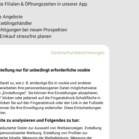
 Filialen & Öffnungszeiten in unserer App.
e Angebote
ieblingshändler
htigungen bei neuen Prospekten
 Einkauf stressfrei planen
 App jetzt laden oder QR-Code scannen.
Datenschutzbestimmungen
tellung nur für unbedingt erforderliche cookie
erät zu, wie z. B. eindeutige IDs in cookie und anderen
verarbeiten Ihre personenbezogenen Daten möglicherweise
„Einstellungen“. Sie können Ihre Einstellungen akzeptieren,
 klicken oder jederzeit auf die Fingerabdruck-Schaltfläche in
klicken Sie auf den Fingerabdruck oder den Link in der Fußzeile
önnen Sie Ihre Einwilligung widerrufen. Diese Entscheidungen
ten.
ite zu analysieren und Folgendes zu tun:
reduzierter Daten zur Auswahl von Werbeanzeigen. Erstellung
ersonalisierter Werbung. Erstellung von Profilen zur
ierter Inhalte. Messung der Werbeleistung. Messung der