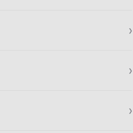
❯
❯
❯