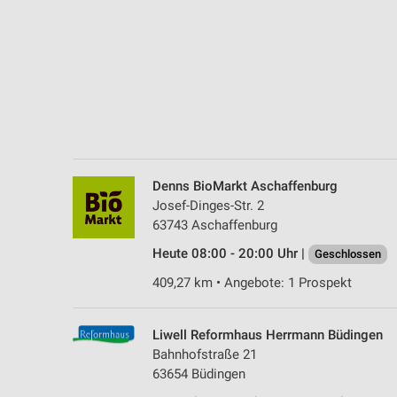
Messung der Performance von Inhalten
Analyse von Zielgruppen durch Statistiken oder Kombinationen 
Quellen
Entwicklung und Verbesserung der Angebote
Verwendung reduzierter Daten zur Auswahl von Inhalten
IAB-Besonderheiten:
Denns BioMarkt Aschaffenburg
Verwendung genauer Standortdaten
Josef-Dinges-Str. 2
63743 Aschaffenburg
Geräte anhand von aktiv angeforderten Informationen identifizie
Heute 08:00 - 20:00 Uhr |
Geschlossen
Nicht-IAB-Verarbeitungszwecke:
409,27 km • Angebote: 1 Prospekt
Notwendig
Performance
Liwell Reformhaus Herrmann Büdingen
Bahnhofstraße 21
Funktional
63654 Büdingen
Werbung