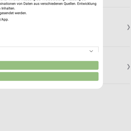
binationen von Daten aus verschiedenen Quellen. Entwicklung
 Inhalten.
gesendet werden.
rg City Galerie
e/App.
❯
burg Sandgasse
n
❯