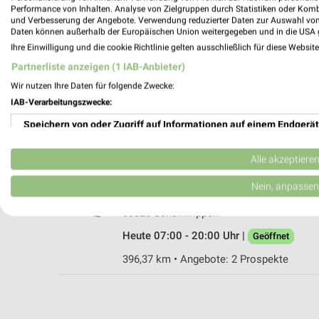
Performance von Inhalten. Analyse von Zielgruppen durch Statistiken oder Kom
und Verbesserung der Angebote. Verwendung reduzierter Daten zur Auswahl von
Daten können außerhalb der Europäischen Union weitergegeben und in die USA 
Ihre Einwilligung und die cookie Richtlinie gelten ausschließlich für diese Websit
E aktiv markt Kirchner Schöllkrippen
Partnerliste anzeigen (1 IAB-Anbieter)
Aschaffenburger Straße 18
Wir nutzen Ihre Daten für folgende Zwecke:
63825 Schöllkrippen
IAB-Verarbeitungszwecke:
Heute 08:00 - 20:00 Uhr |
Geöffnet
Speichern von oder Zugriff auf Informationen auf einem Endgerät
396,10 km
Verwendung reduzierter Daten zur Auswahl von Werbeanzeigen
Alle akzeptiere
REWE Schöllkrippen
Erstellung von Profilen für personalisierte Werbung
Nein, anpassen
Aschaffenburger Straße 62
Verwendung von Profilen zur Auswahl personalisierter Werbung
63825 Schöllkrippen
Heute 07:00 - 20:00 Uhr |
Geöffnet
Erstellung von Profilen zur Personalisierung von Inhalten
396,37 km • Angebote: 2 Prospekte
Verwendung von Profilen zur Auswahl personalisierter Inhalte
Messung der Werbeleistung