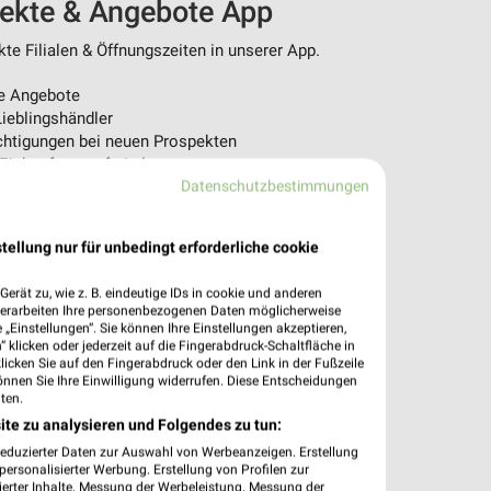
pekte & Angebote App
e Filialen & Öffnungszeiten in unserer App.
e Angebote
ieblingshändler
htigungen bei neuen Prospekten
 Einkauf stressfrei planen
Datenschutzbestimmungen
 App jetzt laden oder QR-Code scannen.
tellung nur für unbedingt erforderliche cookie
erät zu, wie z. B. eindeutige IDs in cookie und anderen
verarbeiten Ihre personenbezogenen Daten möglicherweise
„Einstellungen“. Sie können Ihre Einstellungen akzeptieren,
 klicken oder jederzeit auf die Fingerabdruck-Schaltfläche in
klicken Sie auf den Fingerabdruck oder den Link in der Fußzeile
önnen Sie Ihre Einwilligung widerrufen. Diese Entscheidungen
ten.
ite zu analysieren und Folgendes zu tun:
reduzierter Daten zur Auswahl von Werbeanzeigen. Erstellung
ersonalisierter Werbung. Erstellung von Profilen zur
ierter Inhalte. Messung der Werbeleistung. Messung der