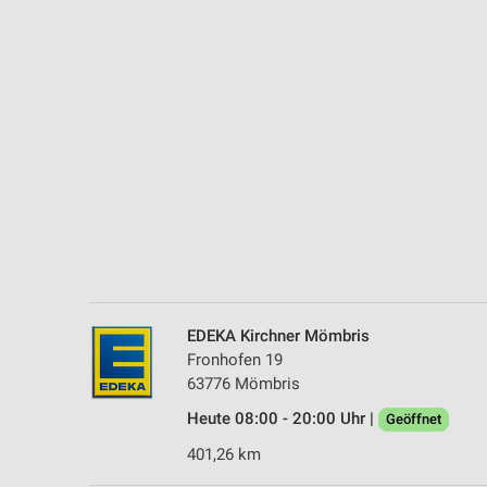
Messung der Performance von Inhalten
Analyse von Zielgruppen durch Statistiken oder Kombinationen 
Quellen
Entwicklung und Verbesserung der Angebote
Verwendung reduzierter Daten zur Auswahl von Inhalten
IAB-Besonderheiten:
Verwendung genauer Standortdaten
Geräte anhand von aktiv angeforderten Informationen identifizie
Nicht-IAB-Verarbeitungszwecke:
EDEKA Kirchner Mömbris
Notwendig
Fronhofen 19
63776 Mömbris
Performance
Heute 08:00 - 20:00 Uhr |
Geöffnet
Funktional
401,26 km
Werbung