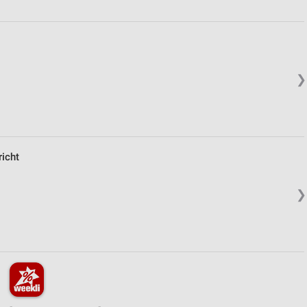
❯
richt
❯