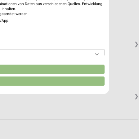
binationen von Daten aus verschiedenen Quellen. Entwicklung
 Inhalten.
gesendet werden.
e/App.
❯
n
❯