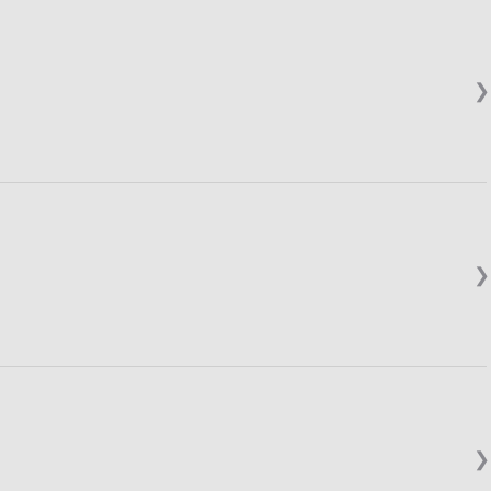
❯
❯
❯