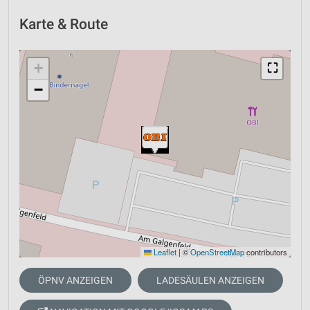
Karte & Route
+
⛶
−
Leaflet
|
©
OpenStreetMap
contributors
ÖPNV ANZEIGEN
LADESÄULEN ANZEIGEN