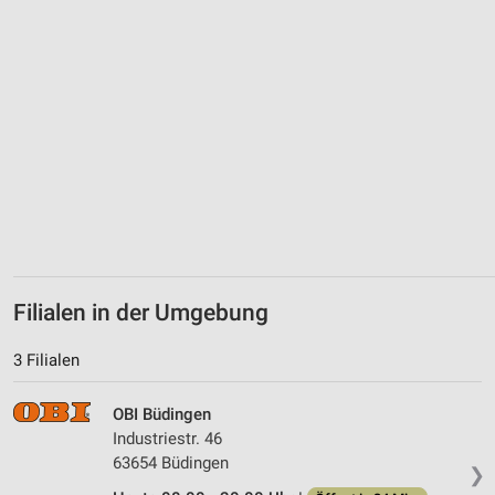
Verwendung von Profilen zur Auswahl
personalisierter Werbung
Erstellung von Profilen zur Personalisierung
von Inhalten
Verwendung von Profilen zur Auswahl
personalisierter Inhalte
Messung der Werbeleistung
Messung der Performance von Inhalten
Filialen in der Umgebung
Analyse von Zielgruppen durch Statistiken oder
Kombinationen von Daten aus verschiedenen
Quellen
3 Filialen
Entwicklung und Verbesserung der Angebote
OBI Büdingen
Industriestr. 46
Verwendung reduzierter Daten zur Auswahl von
63654 Büdingen
Inhalten
❯