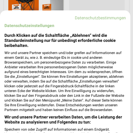
Datenschutzbestimmungen
Datenschutzeinstellungen
Durch Klicken auf die Schaltfläche „Ablehnen“ wird die
Standardeinstellung nur für unbedingt erforderliche cookie
beibehalten.
Wir und unsere Partner speichern und/oder greifen auf Informationen auf
einem Gerät zu, wie z. B. eindeutige IDs in cookie und anderen
Browserspeichern, um personenbezogene Daten zu verarbeiten. Einige
Anbieter verarbeiten Ihre personenbezogenen Daten möglicherweise
aufgrund eines berechtigten Interesses. Um dem zu widersprechen, öffnen
Jetzt alle "Angebote für den Camping-Urlaub" Themen
Sie die „Einstellungen“. Sie können Ihre Einstellungen akzeptieren, ablehnen
oder verwalten, indem Sie auf die Schaltfläche „Einstellungen verwalten“
entdecken!
klicken oder jederzeit auf die Fingerabdruck-Schaltfläche in der linken
unteren Ecke der Website klicken. Um Ihre Einwilligung zu widerrufen,
klicken Sie auf den Fingerabdruck oder den Link in der Fußzeile der Website
und klicken Sie auf den Menüpunkt „Meine Daten“. Auf dieser Seite können
Sie Ihre Einwilligung widerrufen. Diese Entscheidungen werden unseren
MEHR PROSPEKTE
Partnern mitgeteilt und haben keinen Einfluss auf die Browserdaten.
Wir und unsere Partner verarbeiten Daten, um die Leistung der
Website zu analysieren und Folgendes zu tun:
Speichern von oder Zugriff auf Informationen auf einem Endgerät.