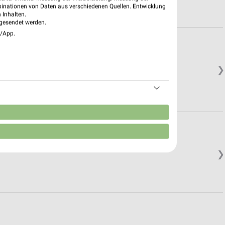
binationen von Daten aus verschiedenen Quellen. Entwicklung
 Inhalten.
gesendet werden.
e/App.
❯
n
❯