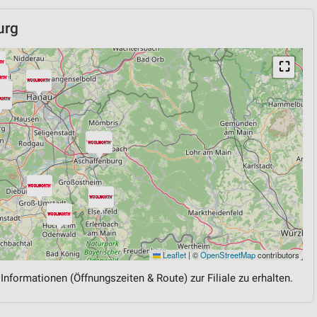
urg
⛶
Leaflet
|
©
OpenStreetMap
contributors
 Informationen (Öffnungszeiten & Route) zur Filiale zu erhalten.