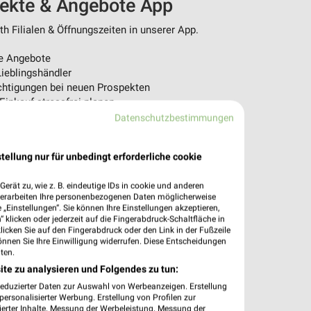
pekte & Angebote App
 Filialen & Öffnungszeiten in unserer App.
e Angebote
ieblingshändler
htigungen bei neuen Prospekten
 Einkauf stressfrei planen
Datenschutzbestimmungen
 App jetzt laden oder QR-Code scannen.
tellung nur für unbedingt erforderliche cookie
erät zu, wie z. B. eindeutige IDs in cookie und anderen
verarbeiten Ihre personenbezogenen Daten möglicherweise
„Einstellungen“. Sie können Ihre Einstellungen akzeptieren,
 klicken oder jederzeit auf die Fingerabdruck-Schaltfläche in
klicken Sie auf den Fingerabdruck oder den Link in der Fußzeile
önnen Sie Ihre Einwilligung widerrufen. Diese Entscheidungen
ten.
ite zu analysieren und Folgendes zu tun:
reduzierter Daten zur Auswahl von Werbeanzeigen. Erstellung
ersonalisierter Werbung. Erstellung von Profilen zur
ierter Inhalte. Messung der Werbeleistung. Messung der