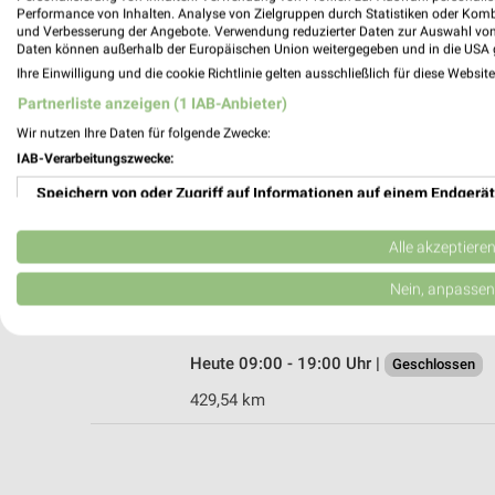
Performance von Inhalten. Analyse von Zielgruppen durch Statistiken oder Kom
und Verbesserung der Angebote. Verwendung reduzierter Daten zur Auswahl von
Daten können außerhalb der Europäischen Union weitergegeben und in die USA 
Ihre Einwilligung und die cookie Richtlinie gelten ausschließlich für diese Websit
Woolworth Elsenfeld
Partnerliste anzeigen (1 IAB-Anbieter)
Erlenbacher Straße 8
Wir nutzen Ihre Daten für folgende Zwecke:
63820 Elsenfeld
IAB-Verarbeitungszwecke:
Heute 09:00 - 19:00 Uhr |
Geschlossen
Speichern von oder Zugriff auf Informationen auf einem Endgerät
419,82 km
Verwendung reduzierter Daten zur Auswahl von Werbeanzeigen
Alle akzeptiere
Woolworth Groß-Umstadt
Erstellung von Profilen für personalisierte Werbung
Nein, anpassen
Albert-Einstein-Straße 11b
64823 Groß-Umstadt
Verwendung von Profilen zur Auswahl personalisierter Werbung
Heute 09:00 - 19:00 Uhr |
Geschlossen
Erstellung von Profilen zur Personalisierung von Inhalten
429,54 km
Verwendung von Profilen zur Auswahl personalisierter Inhalte
Messung der Werbeleistung