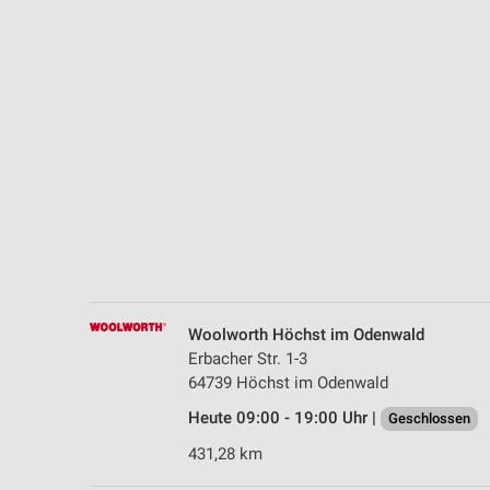
Messung der Performance von Inhalten
Analyse von Zielgruppen durch Statistiken oder Kombinationen 
Quellen
Entwicklung und Verbesserung der Angebote
Verwendung reduzierter Daten zur Auswahl von Inhalten
IAB-Besonderheiten:
Verwendung genauer Standortdaten
Geräte anhand von aktiv angeforderten Informationen identifizie
Nicht-IAB-Verarbeitungszwecke:
Woolworth Höchst im Odenwald
Notwendig
Erbacher Str. 1-3
64739 Höchst im Odenwald
Performance
Heute 09:00 - 19:00 Uhr |
Geschlossen
Funktional
431,28 km
Werbung