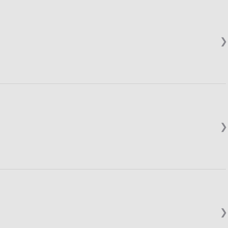
❯
❯
❯