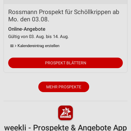
Messung der Werbeleistung
Rossmann Prospekt für Schöllkrippen ab
Mo. den 03.08.
Messung der Performance von Inhalten
Online-Angebote
Analyse von Zielgruppen durch Statistiken oder
Gültig von 03. Aug. bis 14. Aug.
Kombinationen von Daten aus verschiedenen
Quellen
📅
Kalendereintrag erstellen
Entwicklung und Verbesserung der Angebote
PROSPEKT BLÄTTERN
Verwendung reduzierter Daten zur Auswahl von
Inhalten
IAB-Besonderheiten:
MEHR PROSPEKTE
Verwendung genauer Standortdaten
Geräte anhand von aktiv angeforderten
Informationen identifizieren
Nicht-IAB-Verarbeitungszwecke:
Notwendig
weekli - Prospekte & Angebote App