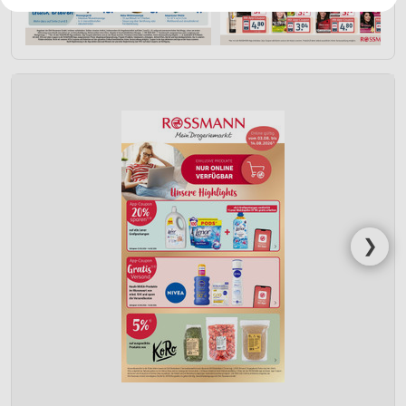
Ihre Einwilligung und die cookie Richtlinie gelten ausschließlich für diese
Website/App.
Partnerliste anzeigen (1 IAB-Anbieter)
Wir nutzen Ihre Daten für folgende Zwecke:
IAB-Verarbeitungszwecke:
Speichern von oder Zugriff auf Informationen
auf einem Endgerät
Verwendung reduzierter Daten zur Auswahl von
Werbeanzeigen
Erstellung von Profilen für personalisierte
Werbung
❯
Verwendung von Profilen zur Auswahl
personalisierter Werbung
Erstellung von Profilen zur Personalisierung
von Inhalten
Verwendung von Profilen zur Auswahl
personalisierter Inhalte