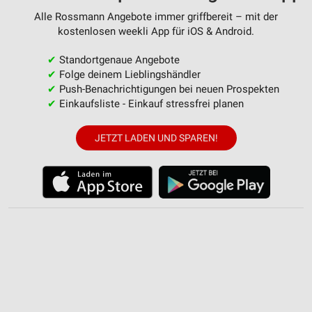
Performance
Alle Rossmann Angebote immer griffbereit – mit der
kostenlosen weekli App für iOS & Android.
Funktional
✔
Standortgenaue Angebote
Werbung
✔
Folge deinem Lieblingshändler
✔
Push-Benachrichtigungen bei neuen Prospekten
✔
Einkaufsliste - Einkauf stressfrei planen
JETZT LADEN UND SPAREN!