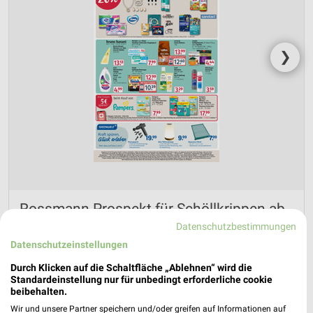
❯
Rossmann Prospekt für Schöllkrippen ab
Mo. den 03.08.
Datenschutzbestimmungen
Datenschutzeinstellungen
Gültig von 03. Aug. bis 07. Aug.
Durch Klicken auf die Schaltfläche „Ablehnen“ wird die
📅
Kalendereintrag erstellen
Standardeinstellung nur für unbedingt erforderliche cookie
beibehalten.
Wir und unsere Partner speichern und/oder greifen auf Informationen auf