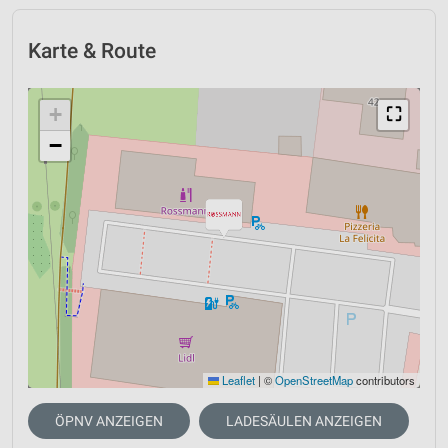
Karte & Route
+
⛶
−
Leaflet
|
©
OpenStreetMap
contributors
ÖPNV ANZEIGEN
LADESÄULEN ANZEIGEN