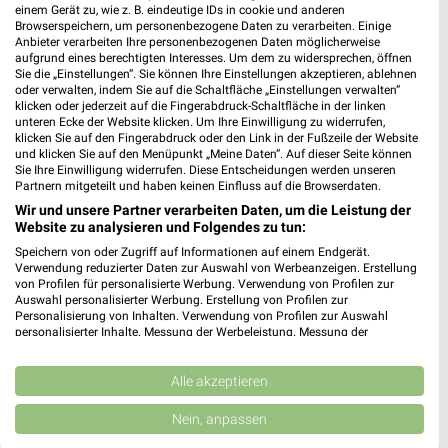
einem Gerät zu, wie z. B. eindeutige IDs in cookie und anderen
PROSPEKT BLÄTTERN
Browserspeichern, um personenbezogene Daten zu verarbeiten. Einige
Anbieter verarbeiten Ihre personenbezogenen Daten möglicherweise
aufgrund eines berechtigten Interesses. Um dem zu widersprechen, öffnen
Sie die „Einstellungen“. Sie können Ihre Einstellungen akzeptieren, ablehnen
oder verwalten, indem Sie auf die Schaltfläche „Einstellungen verwalten“
klicken oder jederzeit auf die Fingerabdruck-Schaltfläche in der linken
WELLNESS FÜR ZUHAUSE
BABY & SCHWANGERSCHAFT
FITNESS
unteren Ecke der Website klicken. Um Ihre Einwilligung zu widerrufen,
klicken Sie auf den Fingerabdruck oder den Link in der Fußzeile der Website
und klicken Sie auf den Menüpunkt „Meine Daten“. Auf dieser Seite können
Sie Ihre Einwilligung widerrufen. Diese Entscheidungen werden unseren
Partnern mitgeteilt und haben keinen Einfluss auf die Browserdaten.
Wir und unsere Partner verarbeiten Daten, um die Leistung der
Website zu analysieren und Folgendes zu tun:
Speichern von oder Zugriff auf Informationen auf einem Endgerät.
Verwendung reduzierter Daten zur Auswahl von Werbeanzeigen. Erstellung
von Profilen für personalisierte Werbung. Verwendung von Profilen zur
Auswahl personalisierter Werbung. Erstellung von Profilen zur
Personalisierung von Inhalten. Verwendung von Profilen zur Auswahl
personalisierter Inhalte. Messung der Werbeleistung. Messung der
Performance von Inhalten. Analyse von Zielgruppen durch Statistiken oder
Kombinationen von Daten aus verschiedenen Quellen. Entwicklung und
Verbesserung der Angebote. Verwendung reduzierter Daten zur Auswahl
Alle akzeptieren
von Inhalten.
Daten können außerhalb der Europäischen Union weitergegeben und in die
Nein, anpassen
USA gesendet werden.