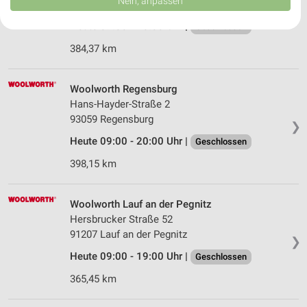
Nein, anpassen
90559 Burgthann - Oberferrieden
USA gesendet werden.
❯
Ihre Einwilligung und die cookie Richtlinie gelten ausschließlich für diese
Heute 09:00 - 20:00 Uhr |
Geschlossen
Website/App.
384,37 km
Partnerliste anzeigen (1 IAB-Anbieter)
Wir nutzen Ihre Daten für folgende Zwecke:
IAB-Verarbeitungszwecke:
Woolworth Regensburg
Hans-Hayder-Straße 2
Speichern von oder Zugriff auf Informationen
auf einem Endgerät
93059 Regensburg
❯
Heute 09:00 - 20:00 Uhr |
Geschlossen
Verwendung reduzierter Daten zur Auswahl von
Werbeanzeigen
398,15 km
Erstellung von Profilen für personalisierte
Werbung
Woolworth Lauf an der Pegnitz
Hersbrucker Straße 52
Verwendung von Profilen zur Auswahl
91207 Lauf an der Pegnitz
personalisierter Werbung
❯
Heute 09:00 - 19:00 Uhr |
Geschlossen
Erstellung von Profilen zur Personalisierung
von Inhalten
365,45 km
Verwendung von Profilen zur Auswahl