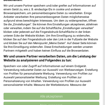
385,46 km • Angebote: 5 Prospekte
Wir und unsere Partner speichern und/oder greifen auf Informationen auf
einem Gerät zu, wie z. B. eindeutige IDs in cookie und anderen
Browserspeichern, um personenbezogene Daten zu verarbeiten. Einige
Anbieter verarbeiten Ihre personenbezogenen Daten möglicherweise
Ernsting's family Pegnitz
aufgrund eines berechtigten Interesses. Um dem zu widersprechen, öffnen
Nürnberger Str. 24a
Sie die „Einstellungen“. Sie können Ihre Einstellungen akzeptieren, ablehnen
91257 Pegnitz
oder verwalten, indem Sie auf die Schaltfläche „Einstellungen verwalten“
❯
klicken oder jederzeit auf die Fingerabdruck-Schaltfläche in der linken
Heute 09:00 - 18:00 Uhr |
Geschlossen
unteren Ecke der Website klicken. Um Ihre Einwilligung zu widerrufen,
klicken Sie auf den Fingerabdruck oder den Link in der Fußzeile der Website
334,10 km
und klicken Sie auf den Menüpunkt „Meine Daten“. Auf dieser Seite können
Sie Ihre Einwilligung widerrufen. Diese Entscheidungen werden unseren
Partnern mitgeteilt und haben keinen Einfluss auf die Browserdaten.
Wir und unsere Partner verarbeiten Daten, um die Leistung der
Ernsting's family Altdorf b. Nürnberg
Website zu analysieren und Folgendes zu tun:
Unterer Markt 1
Speichern von oder Zugriff auf Informationen auf einem Endgerät.
90518 Altdorf b. Nürnberg
❯
Verwendung reduzierter Daten zur Auswahl von Werbeanzeigen. Erstellung
von Profilen für personalisierte Werbung. Verwendung von Profilen zur
Heute 09:00 - 14:00 Uhr |
Geschlossen
Auswahl personalisierter Werbung. Erstellung von Profilen zur
Personalisierung von Inhalten. Verwendung von Profilen zur Auswahl
376,83 km
personalisierter Inhalte. Messung der Werbeleistung. Messung der
Performance von Inhalten. Analyse von Zielgruppen durch Statistiken oder
Kombinationen von Daten aus verschiedenen Quellen. Entwicklung und
Ernsting's family Burgthann - Oberferrieden
Verbesserung der Angebote. Verwendung reduzierter Daten zur Auswahl
Alle akzeptieren
von Inhalten.
Espenpark 30
Daten können außerhalb der Europäischen Union weitergegeben und in die