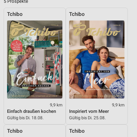
5 Prospekte
Notwendig
Tchibo
Tchibo
Performance
Funktional
Werbung
9,9 km
9,9 km
Einfach draußen kochen
Inspiriert vom Meer
Gültig bis Di. 18.08.
Gültig bis Di. 25.08.
Tchibo
Tchibo