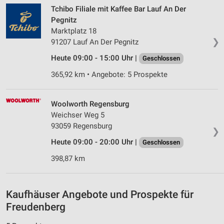
personalisierter Inhalte
Tchibo Filiale mit Kaffee Bar Lauf An Der
Pegnitz
Messung der Werbeleistung
Marktplatz 18
❯
91207 Lauf An Der Pegnitz
Messung der Performance von Inhalten
Heute 09:00 - 15:00 Uhr |
Geschlossen
Analyse von Zielgruppen durch Statistiken oder
365,92 km • Angebote: 5 Prospekte
Kombinationen von Daten aus verschiedenen
Quellen
Woolworth Regensburg
Entwicklung und Verbesserung der Angebote
Weichser Weg 5
93059 Regensburg
Verwendung reduzierter Daten zur Auswahl von
❯
Inhalten
Heute 09:00 - 20:00 Uhr |
Geschlossen
IAB-Besonderheiten:
398,87 km
Verwendung genauer Standortdaten
Geräte anhand von aktiv angeforderten
Kaufhäuser Angebote und Prospekte für
Informationen identifizieren
Freudenberg
Nicht-IAB-Verarbeitungszwecke: