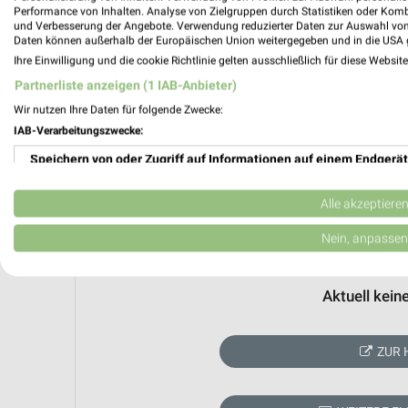
Performance von Inhalten. Analyse von Zielgruppen durch Statistiken oder Kom
und Verbesserung der Angebote. Verwendung reduzierter Daten zur Auswahl von
Daten können außerhalb der Europäischen Union weitergegeben und in die USA 
Ihre Einwilligung und die cookie Richtlinie gelten ausschließlich für diese Websit
Partnerliste anzeigen (1 IAB-Anbieter)
Wir nutzen Ihre Daten für folgende Zwecke:
IAB-Verarbeitungszwecke:
Speichern von oder Zugriff auf Informationen auf einem Endgerät
Verwendung reduzierter Daten zur Auswahl von Werbeanzeigen
Alle akzeptiere
Erstellung von Profilen für personalisierte Werbung
Nein, anpassen
Verwendung von Profilen zur Auswahl personalisierter Werbung
Aktuell kein
Erstellung von Profilen zur Personalisierung von Inhalten
Verwendung von Profilen zur Auswahl personalisierter Inhalte
ZUR 
Messung der Werbeleistung