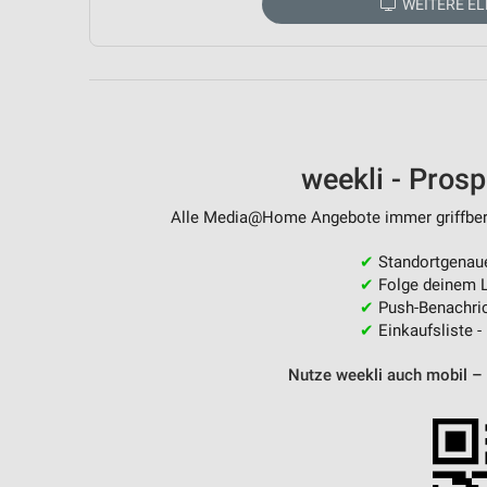
WEITERE E
Messung der Performance von Inhalten
Analyse von Zielgruppen durch Statistiken oder Kombinationen 
Quellen
Entwicklung und Verbesserung der Angebote
Verwendung reduzierter Daten zur Auswahl von Inhalten
weekli - Pros
IAB-Besonderheiten:
Alle Media@Home Angebote immer griffberei
Verwendung genauer Standortdaten
✔
Standortgenau
Geräte anhand von aktiv angeforderten Informationen identifizie
✔
Folge deinem L
✔
Push-Benachric
Nicht-IAB-Verarbeitungszwecke:
✔
Einkaufsliste -
Notwendig
Nutze weekli auch mobil –
Performance
Funktional
Werbung