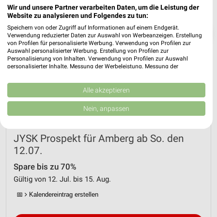
Wir und unsere Partner verarbeiten Daten, um die Leistung der
Website zu analysieren und Folgendes zu tun:
Speichern von oder Zugriff auf Informationen auf einem Endgerät.
❯
Verwendung reduzierter Daten zur Auswahl von Werbeanzeigen. Erstellung
von Profilen für personalisierte Werbung. Verwendung von Profilen zur
Auswahl personalisierter Werbung. Erstellung von Profilen zur
Personalisierung von Inhalten. Verwendung von Profilen zur Auswahl
personalisierter Inhalte. Messung der Werbeleistung. Messung der
Performance von Inhalten. Analyse von Zielgruppen durch Statistiken oder
Kombinationen von Daten aus verschiedenen Quellen. Entwicklung und
Verbesserung der Angebote. Verwendung reduzierter Daten zur Auswahl
Alle akzeptieren
von Inhalten.
Daten können außerhalb der Europäischen Union weitergegeben und in die
Nein, anpassen
USA gesendet werden.
Ihre Einwilligung und die cookie Richtlinie gelten ausschließlich für diese
Website/App.
JYSK Prospekt für Amberg ab So. den
Partnerliste anzeigen (1 IAB-Anbieter)
12.07.
Wir nutzen Ihre Daten für folgende Zwecke:
Spare bis zu 70%
IAB-Verarbeitungszwecke:
Gültig von 12. Jul. bis 15. Aug.
Speichern von oder Zugriff auf Informationen
auf einem Endgerät
📅
Kalendereintrag erstellen
Verwendung reduzierter Daten zur Auswahl von