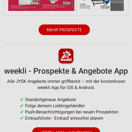
Verwendung reduzierter Daten zur Auswahl von
Inhalten
IAB-Besonderheiten:
MEHR PROSPEKTE
Verwendung genauer Standortdaten
Geräte anhand von aktiv angeforderten
Informationen identifizieren
Nicht-IAB-Verarbeitungszwecke:
Notwendig
weekli - Prospekte & Angebote App
Performance
Alle JYSK Angebote immer griffbereit – mit der kostenlosen
weekli App für iOS & Android.
Funktional
✔
Standortgenaue Angebote
Werbung
✔
Folge deinem Lieblingshändler
✔
Push-Benachrichtigungen bei neuen Prospekten
✔
Einkaufsliste - Einkauf stressfrei planen