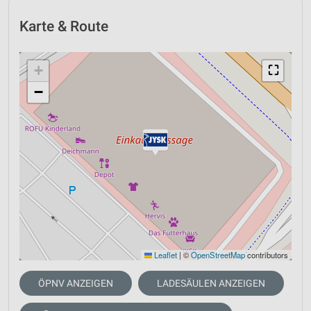
Karte & Route
+
⛶
−
Leaflet
|
©
OpenStreetMap
contributors
ÖPNV ANZEIGEN
LADESÄULEN ANZEIGEN