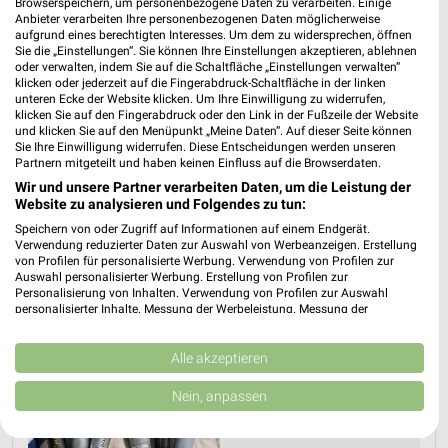
Browserspeichern, um personenbezogene Daten zu verarbeiten. Einige
03.08.
Anbieter verarbeiten Ihre personenbezogenen Daten möglicherweise
aufgrund eines berechtigten Interesses. Um dem zu widersprechen, öffnen
Parfümerie Highlights
Sie die „Einstellungen“. Sie können Ihre Einstellungen akzeptieren, ablehnen
oder verwalten, indem Sie auf die Schaltfläche „Einstellungen verwalten“
Gültig von 03. Aug. bis 15. Aug.
klicken oder jederzeit auf die Fingerabdruck-Schaltfläche in der linken
unteren Ecke der Website klicken. Um Ihre Einwilligung zu widerrufen,
📅
Kalendereintrag erstellen
klicken Sie auf den Fingerabdruck oder den Link in der Fußzeile der Website
und klicken Sie auf den Menüpunkt „Meine Daten“. Auf dieser Seite können
Sie Ihre Einwilligung widerrufen. Diese Entscheidungen werden unseren
Partnern mitgeteilt und haben keinen Einfluss auf die Browserdaten.
PROSPEKT BLÄTTERN
Wir und unsere Partner verarbeiten Daten, um die Leistung der
Website zu analysieren und Folgendes zu tun:
Speichern von oder Zugriff auf Informationen auf einem Endgerät.
Verwendung reduzierter Daten zur Auswahl von Werbeanzeigen. Erstellung
GESCHENKIDEEN FÜR SIE
von Profilen für personalisierte Werbung. Verwendung von Profilen zur
Auswahl personalisierter Werbung. Erstellung von Profilen zur
Personalisierung von Inhalten. Verwendung von Profilen zur Auswahl
personalisierter Inhalte. Messung der Werbeleistung. Messung der
Performance von Inhalten. Analyse von Zielgruppen durch Statistiken oder
Kombinationen von Daten aus verschiedenen Quellen. Entwicklung und
Verbesserung der Angebote. Verwendung reduzierter Daten zur Auswahl
Alle akzeptieren
von Inhalten.
Daten können außerhalb der Europäischen Union weitergegeben und in die
Nein, anpassen
USA gesendet werden.
Ihre Einwilligung und die cookie Richtlinie gelten ausschließlich für diese
Website/App.