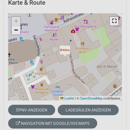
Karte & Route
+
⛶
−
Leaflet
|
©
OpenStreetMap
contributors
ÖPNV ANZEIGEN
LADESÄULEN ANZEIGEN
NAVIGATION MIT GOOGLE/IOS MAPS