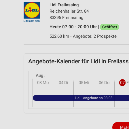
Lidl Freilassing
Reichenhaller Str. 84
83395 Freilassing
Heute 07:00 - 20:00 Uhr |
Geöffnet
522,60 km • Angebote: 2 Prospekte
Angebote-Kalender für Lidl in Freil
Aug.
03
Mo
04
Di
05
Mi
06
Do
07
F
Lidl - Angebote ab 03.08.
MEH