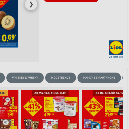
❯
WHISKEY & WHISKY
MODETRENDS
HANDY & SMARTPHONE