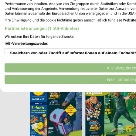
Performance von Inhalten. Analyse von Zielgruppen durch Statistiken oder Kom
und Verbesserung der Angebote. Verwendung reduzierter Daten zur Auswahl von
Daten können außerhalb der Europäischen Union weitergegeben und in die USA 
Ihre Einwilligung und die cookie Richtlinie gelten ausschließlich für diese Websit
Partnerliste anzeigen (1 IAB-Anbieter)
Wir nutzen Ihre Daten für folgende Zwecke:
IAB-Verarbeitungszwecke:
Speichern von oder Zugriff auf Informationen auf einem Endgerät
Verwendung reduzierter Daten zur Auswahl von Werbeanzeigen
Alle akzeptiere
R SPAREN
KINDERMODE & SPIELZEUG
WEIN
ANGEBOTE AB FREITAG
Erstellung von Profilen für personalisierte Werbung
Nein, anpassen
Verwendung von Profilen zur Auswahl personalisierter Werbung
Erstellung von Profilen zur Personalisierung von Inhalten
Verwendung von Profilen zur Auswahl personalisierter Inhalte
Messung der Werbeleistung