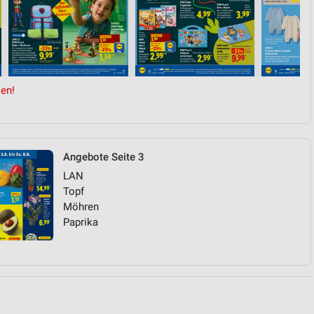
von Daten aus verschiedenen
en!
Angebote Seite 3
LAN
ren
Topf
Möhren
Paprika