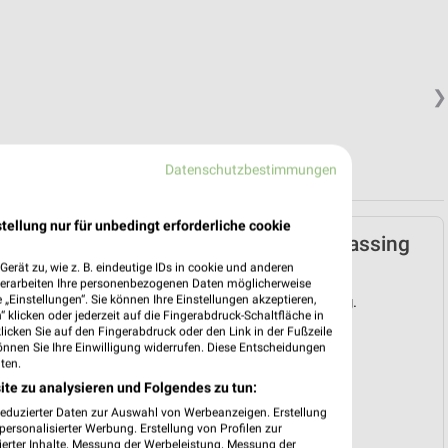
❯
Datenschutzbestimmungen
tellung nur für unbedingt erforderliche cookie
Lidl Prospekt für Freilassing
ab Mo. den 03.08.
erät zu, wie z. B. eindeutige IDs in cookie und anderen
verarbeiten Ihre personenbezogenen Daten möglicherweise
„Einstellungen“. Sie können Ihre Einstellungen akzeptieren,
Gültig von 03. Aug. bis 08. Aug.
 klicken oder jederzeit auf die Fingerabdruck-Schaltfläche in
klicken Sie auf den Fingerabdruck oder den Link in der Fußzeile
📅
Kalendereintrag erstellen
önnen Sie Ihre Einwilligung widerrufen. Diese Entscheidungen
ten.
ite zu analysieren und Folgendes zu tun:
❯
reduzierter Daten zur Auswahl von Werbeanzeigen. Erstellung
PROSPEKT BLÄTTERN
ersonalisierter Werbung. Erstellung von Profilen zur
ierter Inhalte. Messung der Werbeleistung. Messung der