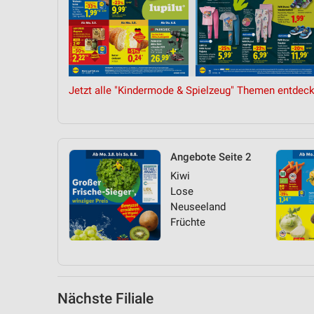
Messung der Performance von Inhalten
Analyse von Zielgruppen durch Statistiken oder Kombinationen 
Quellen
Entwicklung und Verbesserung der Angebote
Jetzt alle "Kindermode & Spielzeug" Themen entdeck
Verwendung reduzierter Daten zur Auswahl von Inhalten
IAB-Besonderheiten:
Verwendung genauer Standortdaten
Angebote Seite 2
Kiwi
Geräte anhand von aktiv angeforderten Informationen identifizie
Lose
Nicht-IAB-Verarbeitungszwecke:
Neuseeland
Früchte
Notwendig
Performance
Funktional
Nächste Filiale
Werbung