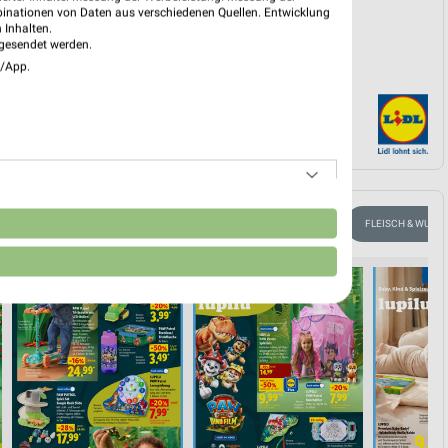
binationen von Daten aus verschiedenen Quellen. Entwicklung
 Inhalten.
gesendet werden.
e/App.
n
BLUMEN
HANDY & SMARTPHONE
FAHRRAD
FLEISCH & WURST