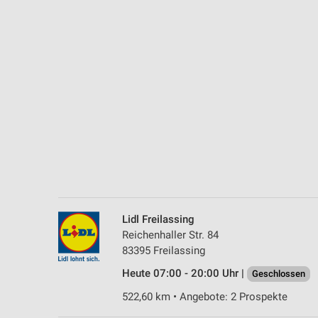
Messung der Performance von Inhalten
Analyse von Zielgruppen durch Statistiken oder Kombinationen 
Quellen
Entwicklung und Verbesserung der Angebote
Verwendung reduzierter Daten zur Auswahl von Inhalten
IAB-Besonderheiten:
Verwendung genauer Standortdaten
Geräte anhand von aktiv angeforderten Informationen identifizie
Nicht-IAB-Verarbeitungszwecke:
Lidl Freilassing
Notwendig
Reichenhaller Str. 84
83395 Freilassing
Performance
Heute 07:00 - 20:00 Uhr |
Geschlossen
Funktional
522,60 km • Angebote: 2 Prospekte
Werbung