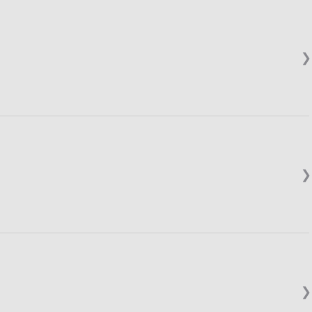
❯
❯
❯