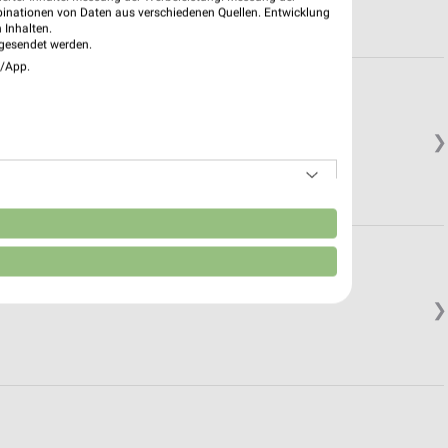
binationen von Daten aus verschiedenen Quellen. Entwicklung
 Inhalten.
gesendet werden.
e/App.
❯
n
❯