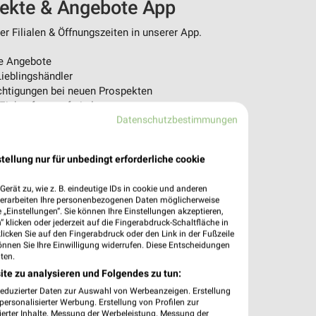
pekte & Angebote App
r Filialen & Öffnungszeiten in unserer App.
e Angebote
ieblingshändler
htigungen bei neuen Prospekten
 Einkauf stressfrei planen
Datenschutzbestimmungen
 App jetzt laden oder QR-Code scannen.
tellung nur für unbedingt erforderliche cookie
erät zu, wie z. B. eindeutige IDs in cookie und anderen
verarbeiten Ihre personenbezogenen Daten möglicherweise
„Einstellungen“. Sie können Ihre Einstellungen akzeptieren,
 klicken oder jederzeit auf die Fingerabdruck-Schaltfläche in
klicken Sie auf den Fingerabdruck oder den Link in der Fußzeile
önnen Sie Ihre Einwilligung widerrufen. Diese Entscheidungen
ten.
ite zu analysieren und Folgendes zu tun:
reduzierter Daten zur Auswahl von Werbeanzeigen. Erstellung
ersonalisierter Werbung. Erstellung von Profilen zur
ierter Inhalte. Messung der Werbeleistung. Messung der