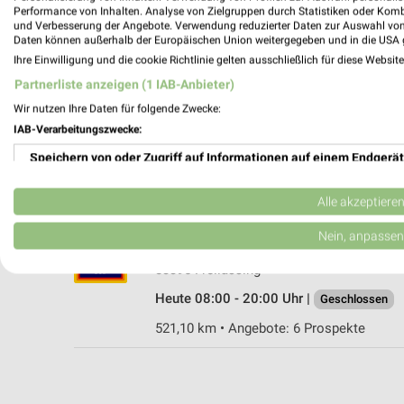
Performance von Inhalten. Analyse von Zielgruppen durch Statistiken oder Kom
und Verbesserung der Angebote. Verwendung reduzierter Daten zur Auswahl von
Daten können außerhalb der Europäischen Union weitergegeben und in die USA 
Ihre Einwilligung und die cookie Richtlinie gelten ausschließlich für diese Websit
NORMA Freilassing
Partnerliste anzeigen (1 IAB-Anbieter)
Bahnhofstraße 3 9
Wir nutzen Ihre Daten für folgende Zwecke:
83395 Freilassing
IAB-Verarbeitungszwecke:
Heute 07:00 - 20:00 Uhr |
Geschlossen
Speichern von oder Zugriff auf Informationen auf einem Endgerät
521,72 km • Angebote: 4 Prospekte
Verwendung reduzierter Daten zur Auswahl von Werbeanzeigen
Alle akzeptiere
ALDI SÜD Freilassing
Erstellung von Profilen für personalisierte Werbung
Nein, anpassen
Schillerstraße 2
Verwendung von Profilen zur Auswahl personalisierter Werbung
83395 Freilassing
Heute 08:00 - 20:00 Uhr |
Geschlossen
Erstellung von Profilen zur Personalisierung von Inhalten
521,10 km • Angebote: 6 Prospekte
Verwendung von Profilen zur Auswahl personalisierter Inhalte
Messung der Werbeleistung