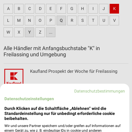
A
B
C
D
E
F
G
H
I
J
K
L
M
N
O
P
Q
R
S
T
U
V
W
X
Y
Z
...
Alle Händler mit Anfangsbuchstabe "K" in
Freilassing und Umgebung
Kaufland Prospekt der Woche für Freilassing
Datenschutzbestimmungen
Datenschutzeinstellungen
Kik Online Prospekt für Freilassing
Durch Klicken auf die Schaltfläche „Ablehnen“ wird die
Standardeinstellung nur für unbedingt erforderliche cookie
beibehalten.
Wir und unsere Partner speichern und/oder greifen auf Informationen auf
einem Gerät zu, wie z. B. eindeutige IDs in cookie und anderen