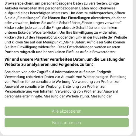
Browserspeichern, um personenbezogene Daten zu verarbeiten. Einige
Anbieter verarbeiten Ihre personenbezogenen Daten möglicherweise
aufgrund eines berechtigten Interesses. Um dem zu widersprechen, öffnen
Sie die „Einstellungen“. Sie können Ihre Einstellungen akzeptieren, ablehnen
oder verwalten, indem Sie auf die Schaltfläche „Einstellungen verwalten“
Noch mehr Angebote in
klicken oder jederzeit auf die Fingerabdruck-Schaltfläche in der linken
unteren Ecke der Website klicken. Um Ihre Einwilligung zu widerrufen,
klicken Sie auf den Fingerabdruck oder den Link in der Fußzeile der Website
der weekli App!
und klicken Sie auf den Menüpunkt „Meine Daten“. Auf dieser Seite können
Sie Ihre Einwilligung widerrufen. Diese Entscheidungen werden unseren
Partnern mitgeteilt und haben keinen Einfluss auf die Browserdaten.
Wir und unsere Partner verarbeiten Daten, um die Leistung der
Website zu analysieren und Folgendes zu tun:
Speichern von oder Zugriff auf Informationen auf einem Endgerät.
Verwendung reduzierter Daten zur Auswahl von Werbeanzeigen. Erstellung
von Profilen für personalisierte Werbung. Verwendung von Profilen zur
Auswahl personalisierter Werbung. Erstellung von Profilen zur
Jetzt kostenlos laden
Personalisierung von Inhalten. Verwendung von Profilen zur Auswahl
personalisierter Inhalte. Messung der Werbeleistung. Messung der
Performance von Inhalten. Analyse von Zielgruppen durch Statistiken oder
Prospekte App für Android
Kombinationen von Daten aus verschiedenen Quellen. Entwicklung und
Verbesserung der Angebote. Verwendung reduzierter Daten zur Auswahl
Alle akzeptieren
Prospekte App für iOS
von Inhalten.
Daten können außerhalb der Europäischen Union weitergegeben und in die
Nein, anpassen
Kostenlos im App Store erhältlich
USA gesendet werden.
Ihre Einwilligung und die cookie Richtlinie gelten ausschließlich für diese