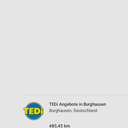
Messung der Performance von Inhalten
Analyse von Zielgruppen durch Statistiken oder Kombinationen 
Quellen
Entwicklung und Verbesserung der Angebote
Verwendung reduzierter Daten zur Auswahl von Inhalten
IAB-Besonderheiten:
Verwendung genauer Standortdaten
Geräte anhand von aktiv angeforderten Informationen identifizie
Nicht-IAB-Verarbeitungszwecke:
Notwendig
Performance
TEDi Angebote in Burghausen
Burghausen, Deutschland
Funktional
485,45 km
Werbung