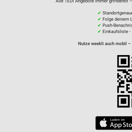
Alle TEDi Angebote immer griffbereit –
✔
Standortgenau
✔
Folge deinem L
✔
Push-Benachric
✔
Einkaufsliste -
Nutze weekli auch mobil –