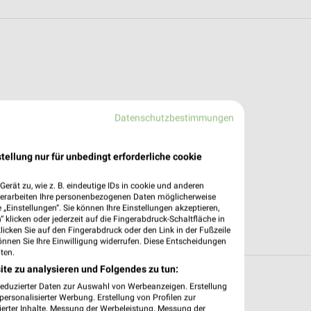
Datenschutzbestimmungen
tellung nur für unbedingt erforderliche cookie
erät zu, wie z. B. eindeutige IDs in cookie und anderen
verarbeiten Ihre personenbezogenen Daten möglicherweise
„Einstellungen“. Sie können Ihre Einstellungen akzeptieren,
 klicken oder jederzeit auf die Fingerabdruck-Schaltfläche in
klicken Sie auf den Fingerabdruck oder den Link in der Fußzeile
önnen Sie Ihre Einwilligung widerrufen. Diese Entscheidungen
ten.
ite zu analysieren und Folgendes zu tun:
in und um Freilassing
reduzierter Daten zur Auswahl von Werbeanzeigen. Erstellung
ersonalisierter Werbung. Erstellung von Profilen zur
ierter Inhalte. Messung der Werbeleistung. Messung der