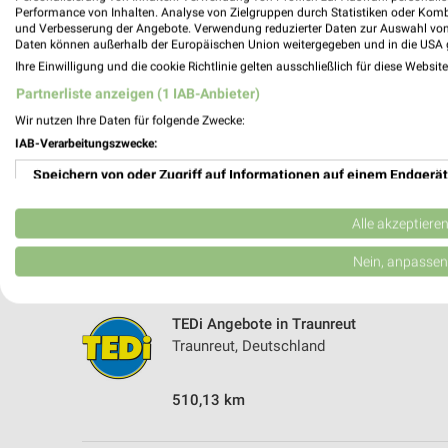
5 Geschäfte und Orte
Performance von Inhalten. Analyse von Zielgruppen durch Statistiken oder Kom
und Verbesserung der Angebote. Verwendung reduzierter Daten zur Auswahl von
Daten können außerhalb der Europäischen Union weitergegeben und in die USA 
TEDi
Ihre Einwilligung und die cookie Richtlinie gelten ausschließlich für diese Websit
Teisenbergstr. 3
Partnerliste anzeigen (1 IAB-Anbieter)
83395 Freilassing
Wir nutzen Ihre Daten für folgende Zwecke:
522,62 km
IAB-Verarbeitungszwecke:
Speichern von oder Zugriff auf Informationen auf einem Endgerät
TEDi Angebote in Traunstein
Traunstein, Deutschland
Verwendung reduzierter Daten zur Auswahl von Werbeanzeigen
Alle akzeptiere
Erstellung von Profilen für personalisierte Werbung
Nein, anpassen
519,99 km
Verwendung von Profilen zur Auswahl personalisierter Werbung
TEDi Angebote in Traunreut
Erstellung von Profilen zur Personalisierung von Inhalten
Traunreut, Deutschland
Verwendung von Profilen zur Auswahl personalisierter Inhalte
510,13 km
Messung der Werbeleistung