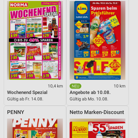
Partnerliste anzeigen (1 IAB-Anbieter)
Wir nutzen Ihre Daten für folgende Zwecke:
IAB-Verarbeitungszwecke:
Speichern von oder Zugriff auf Informationen
auf einem Endgerät
Verwendung reduzierter Daten zur Auswahl von
Werbeanzeigen
Erstellung von Profilen für personalisierte
Werbung
Verwendung von Profilen zur Auswahl
10,4 km
10 km
personalisierter Werbung
Wochenend Spezial
Angebote ab 10.08.
Gültig ab Fr. 14.08.
Gültig ab Mo. 10.08.
Erstellung von Profilen zur Personalisierung
von Inhalten
PENNY
Netto Marken-Discount
Verwendung von Profilen zur Auswahl
personalisierter Inhalte