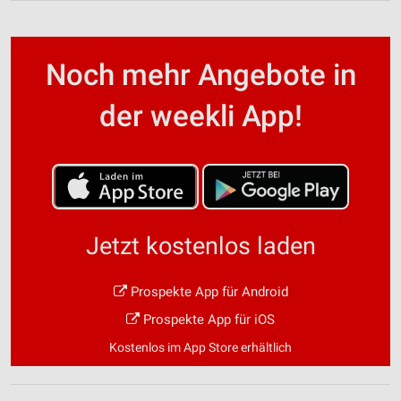
Noch mehr Angebote in
der weekli App!
Jetzt kostenlos laden
Prospekte App für Android
Prospekte App für iOS
Kostenlos im App Store erhältlich