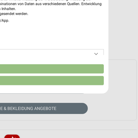
binationen von Daten aus verschiedenen Quellen. Entwicklung
 Inhalten.
gesendet werden.
e/App.
e Prospekte vorhanden.
n
HÄNDLER-WEBSEITE
E & BEKLEIDUNG ANGEBOTE