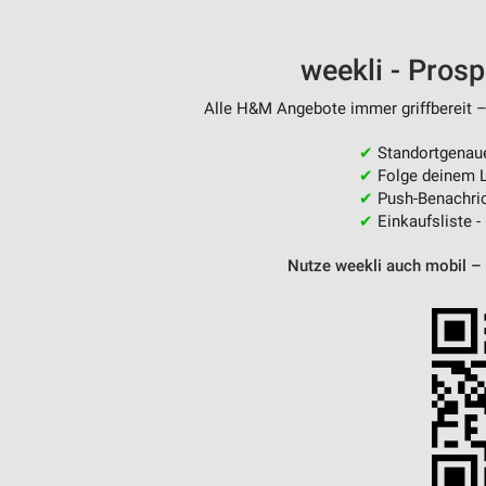
Messung der Performance von Inhalten
Analyse von Zielgruppen durch Statistiken oder Kombinationen 
weekli - Pros
Quellen
Alle H&M Angebote immer griffbereit –
Entwicklung und Verbesserung der Angebote
✔
Standortgenau
Verwendung reduzierter Daten zur Auswahl von Inhalten
✔
Folge deinem L
✔
Push-Benachric
IAB-Besonderheiten:
✔
Einkaufsliste -
Verwendung genauer Standortdaten
Nutze weekli auch mobil –
Geräte anhand von aktiv angeforderten Informationen identifizie
Nicht-IAB-Verarbeitungszwecke:
Notwendig
Performance
Funktional
Werbung