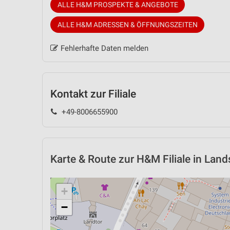
ALLE H&M PROSPEKTE & ANGEBOTE
ALLE H&M ADRESSEN & ÖFFNUNGSZEITEN
Fehlerhafte Daten melden
Kontakt zur Filiale
+49-8006655900
Karte & Route
zur H&M Filiale in Land
+
−