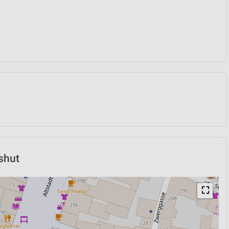
shut
⛶