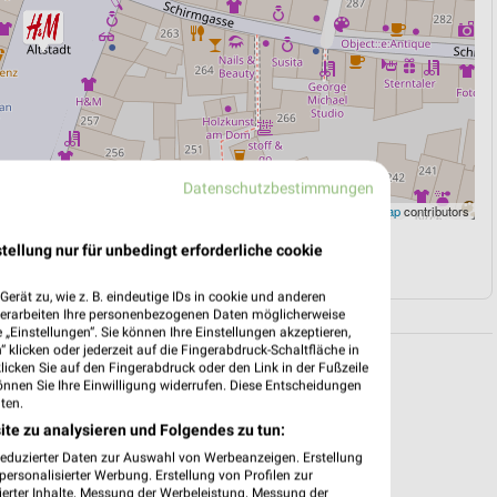
Datenschutzbestimmungen
Leaflet
|
©
OpenStreetMap
contributors
tellung nur für unbedingt erforderliche cookie
N
NAVIGATION MIT GOOGLE/IOS MAPS
erät zu, wie z. B. eindeutige IDs in cookie und anderen
verarbeiten Ihre personenbezogenen Daten möglicherweise
„Einstellungen“. Sie können Ihre Einstellungen akzeptieren,
 klicken oder jederzeit auf die Fingerabdruck-Schaltfläche in
klicken Sie auf den Fingerabdruck oder den Link in der Fußzeile
önnen Sie Ihre Einwilligung widerrufen. Diese Entscheidungen
ten.
ite zu analysieren und Folgendes zu tun:
reduzierter Daten zur Auswahl von Werbeanzeigen. Erstellung
ersonalisierter Werbung. Erstellung von Profilen zur
ierter Inhalte. Messung der Werbeleistung. Messung der