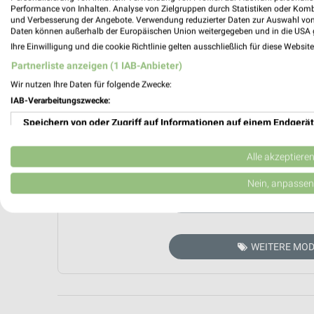
Performance von Inhalten. Analyse von Zielgruppen durch Statistiken oder Kom
und Verbesserung der Angebote. Verwendung reduzierter Daten zur Auswahl von
Daten können außerhalb der Europäischen Union weitergegeben und in die USA 
Ihre Einwilligung und die cookie Richtlinie gelten ausschließlich für diese Websit
Partnerliste anzeigen (1 IAB-Anbieter)
Wir nutzen Ihre Daten für folgende Zwecke:
IAB-Verarbeitungszwecke:
Speichern von oder Zugriff auf Informationen auf einem Endgerät
Verwendung reduzierter Daten zur Auswahl von Werbeanzeigen
Aktuell kein
Alle akzeptiere
Erstellung von Profilen für personalisierte Werbung
Nein, anpassen
ZUR 
Verwendung von Profilen zur Auswahl personalisierter Werbung
Erstellung von Profilen zur Personalisierung von Inhalten
WEITERE MOD
Verwendung von Profilen zur Auswahl personalisierter Inhalte
Messung der Werbeleistung