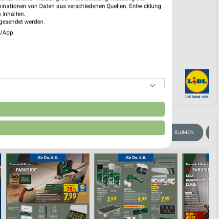
EKT BLÄTTERN
binationen von Daten aus verschiedenen Quellen. Entwicklung
 Inhalten.
gesendet werden.
e/App.
n
MODE & SPIELZEUG
WEIN
ANGEBOTE AB FREITAG
BLUMEN
H