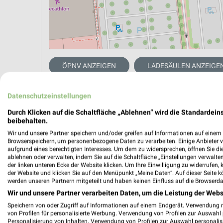
ÖPNV ANZEIGEN
LADESÄULEN ANZEIGE
Datenschutzeinstellungen
Aktuelle Angebote in dieser Filiale
Durch Klicken auf die Schaltfläche „Ablehnen“ wird die Standardeins
Anzahl Prospekte: 2
beibehalten.
Letztes Prospektupdate: vor 13 Stunden
Wir und unsere Partner speichern und/oder greifen auf Informationen auf einem G
Browserspeichern, um personenbezogene Daten zu verarbeiten. Einige Anbieter 
aufgrund eines berechtigten Interesses. Um dem zu widersprechen, öffnen Sie die 
Lidl Pr
ablehnen oder verwalten, indem Sie auf die Schaltfläche „Einstellungen verwalten“
der linken unteren Ecke der Website klicken. Um Ihre Einwilligung zu widerrufen, 
Gültig von
der Website und klicken Sie auf den Menüpunkt „Meine Daten“. Auf dieser Seite k
werden unseren Partnern mitgeteilt und haben keinen Einfluss auf die Browserda
📅
Kalende
Wir und unsere Partner verarbeiten Daten, um die Leistung der Webs
Speichern von oder Zugriff auf Informationen auf einem Endgerät. Verwendung 
von Profilen für personalisierte Werbung. Verwendung von Profilen zur Auswahl p
Personalisierung von Inhalten. Verwendung von Profilen zur Auswahl personalis