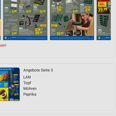
von Daten aus verschiedenen
ken!
ren
Angebote Seite 3
LAN
Topf
Möhren
Paprika