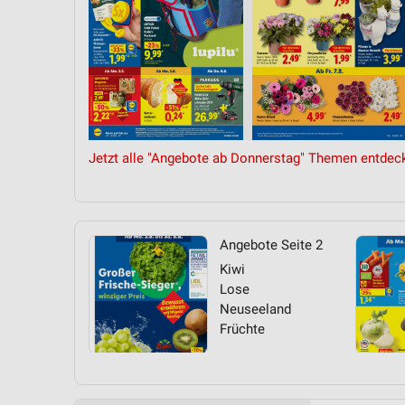
Messung der Performance von Inhalten
Analyse von Zielgruppen durch Statistiken oder Kombinationen 
Quellen
Entwicklung und Verbesserung der Angebote
Verwendung reduzierter Daten zur Auswahl von Inhalten
Jetzt alle "Angebote ab Donnerstag" Themen entdec
IAB-Besonderheiten:
Verwendung genauer Standortdaten
Geräte anhand von aktiv angeforderten Informationen identifizie
Angebote Seite 2
Nicht-IAB-Verarbeitungszwecke:
Kiwi
Lose
Notwendig
Neuseeland
Früchte
Performance
Funktional
Werbung