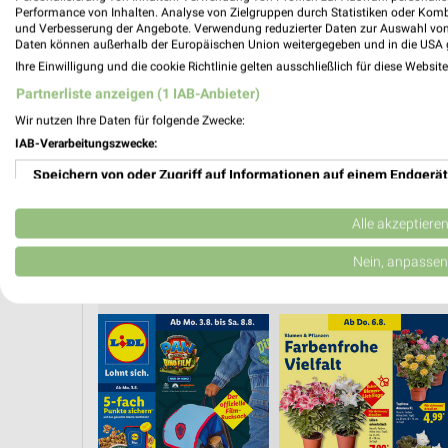
PROSP
Performance von Inhalten. Analyse von Zielgruppen durch Statistiken oder Kom
❯
und Verbesserung der Angebote. Verwendung reduzierter Daten zur Auswahl von
Daten können außerhalb der Europäischen Union weitergegeben und in die USA 
Ihre Einwilligung und die cookie Richtlinie gelten ausschließlich für diese Websit
Partnerliste anzeigen (1 IAB-Anbieter)
Wir nutzen Ihre Daten für folgende Zwecke:
IAB-Verarbeitungszwecke:
Speichern von oder Zugriff auf Informationen auf einem Endgerät
Verwendung reduzierter Daten zur Auswahl von Werbeanzeigen
Alle akzeptiere
Erstellung von Profilen für personalisierte Werbung
Nein, anpassen
E AB MONTAG
ANGEBOTE AB DONNERSTAG
CLEVER SPAREN
KINDER
Verwendung von Profilen zur Auswahl personalisierter Werbung
Erstellung von Profilen zur Personalisierung von Inhalten
Verwendung von Profilen zur Auswahl personalisierter Inhalte
Messung der Werbeleistung