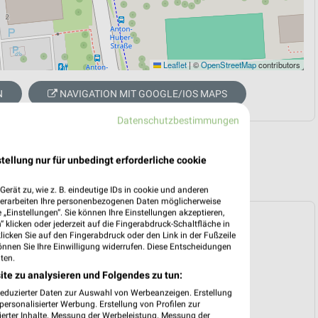
Leaflet
|
©
OpenStreetMap
contributors
N
NAVIGATION MIT GOOGLE/IOS MAPS
Datenschutzbestimmungen
tellung nur für unbedingt erforderliche cookie
erät zu, wie z. B. eindeutige IDs in cookie und anderen
verarbeiten Ihre personenbezogenen Daten möglicherweise
„Einstellungen“. Sie können Ihre Einstellungen akzeptieren,
ospekt für Erding ab Mo. den 03.08.
 klicken oder jederzeit auf die Fingerabdruck-Schaltfläche in
klicken Sie auf den Fingerabdruck oder den Link in der Fußzeile
 03. Aug. bis 08. Aug.
önnen Sie Ihre Einwilligung widerrufen. Diese Entscheidungen
ten.
reintrag erstellen
ite zu analysieren und Folgendes zu tun:
reduzierter Daten zur Auswahl von Werbeanzeigen. Erstellung
ersonalisierter Werbung. Erstellung von Profilen zur
ierter Inhalte. Messung der Werbeleistung. Messung der