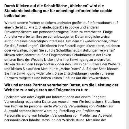
Alte Regensburger Str. 9
Durch Klicken auf die Schaltfläche „Ablehnen“ wird die
84030 Ergolding
Standardeinstellung nur für unbedingt erforderliche cookie
❯
beibehalten.
Heute 08:00 - 20:00 Uhr |
Geöffnet
Wir und unsere Partner speichern und/oder greifen auf Informationen auf
einem Gerät zu, wie z. B. eindeutige IDs in cookie und anderen
450,11 km • Angebote: 3 Prospekte
Browserspeichern, um personenbezogene Daten zu verarbeiten. Einige
Anbieter verarbeiten Ihre personenbezogenen Daten möglicherweise
aufgrund eines berechtigten Interesses. Um dem zu widersprechen, öffnen
Rossmann Landshut
Sie die „Einstellungen“. Sie können Ihre Einstellungen akzeptieren, ablehnen
oder verwalten, indem Sie auf die Schaltfläche „Einstellungen verwalten“
Straubinger Str. 2
klicken oder jederzeit auf die Fingerabdruck-Schaltfläche in der linken
84030 Landshut
❯
unteren Ecke der Website klicken. Um Ihre Einwilligung zu widerrufen,
klicken Sie auf den Fingerabdruck oder den Link in der Fußzeile der Website
Heute 08:00 - 20:00 Uhr |
Geöffnet
und klicken Sie auf den Menüpunkt „Meine Daten“. Auf dieser Seite können
Sie Ihre Einwilligung widerrufen. Diese Entscheidungen werden unseren
449,38 km • Angebote: 3 Prospekte
Partnern mitgeteilt und haben keinen Einfluss auf die Browserdaten.
Wir und unsere Partner verarbeiten Daten, um die Leistung der
Website zu analysieren und Folgendes zu tun:
Rossmann Neufahrn
Speichern von oder Zugriff auf Informationen auf einem Endgerät.
Philipp-Reis-Str. 2 c
Verwendung reduzierter Daten zur Auswahl von Werbeanzeigen. Erstellung
85375 Neufahrn
von Profilen für personalisierte Werbung. Verwendung von Profilen zur
❯
Auswahl personalisierter Werbung. Erstellung von Profilen zur
Heute 08:00 - 20:00 Uhr |
Geöffnet
Personalisierung von Inhalten. Verwendung von Profilen zur Auswahl
personalisierter Inhalte. Messung der Werbeleistung. Messung der
484,12 km • Angebote: 3 Prospekte
Performance von Inhalten. Analyse von Zielgruppen durch Statistiken oder