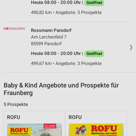
Heute 08:00 - 20:00 Uhr |
Geöffnet
von Inhalten
490,82 km • Angebote: 3 Prospekte
Verwendung von Profilen zur Auswahl
personalisierter Inhalte
Rossmann Parsdorf
Messung der Werbeleistung
Am Lerchenfeld 7
85599 Parsdorf
Messung der Performance von Inhalten
❯
Heute 08:00 - 20:00 Uhr |
Geöffnet
Analyse von Zielgruppen durch Statistiken oder
499,67 km • Angebote: 3 Prospekte
Kombinationen von Daten aus verschiedenen
Quellen
Entwicklung und Verbesserung der Angebote
Baby & Kind Angebote und Prospekte für
Fraunberg
Verwendung reduzierter Daten zur Auswahl von
Inhalten
5 Prospekte
IAB-Besonderheiten:
ROFU
ROFU
Verwendung genauer Standortdaten
Geräte anhand von aktiv angeforderten
Informationen identifizieren