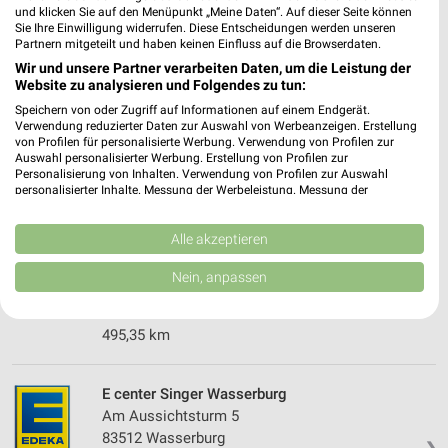
und klicken Sie auf den Menüpunkt „Meine Daten“. Auf dieser Seite können
Sie Ihre Einwilligung widerrufen. Diese Entscheidungen werden unseren
nah & gut Daumoser Maitenbeth
Partnern mitgeteilt und haben keinen Einfluss auf die Browserdaten.
Kirchplatz 2
Wir und unsere Partner verarbeiten Daten, um die Leistung der
83558 Maitenbeth
Website zu analysieren und Folgendes zu tun:
❯
Speichern von oder Zugriff auf Informationen auf einem Endgerät.
Heute 07:00 - 18:00 12:00 - 14:00 Uhr |
Verwendung reduzierter Daten zur Auswahl von Werbeanzeigen. Erstellung
Geschlossen
von Profilen für personalisierte Werbung. Verwendung von Profilen zur
Auswahl personalisierter Werbung. Erstellung von Profilen zur
494,80 km
Personalisierung von Inhalten. Verwendung von Profilen zur Auswahl
personalisierter Inhalte. Messung der Werbeleistung. Messung der
Performance von Inhalten. Analyse von Zielgruppen durch Statistiken oder
Kombinationen von Daten aus verschiedenen Quellen. Entwicklung und
EDEKA Falterer & Sohn Hohenlinden
Verbesserung der Angebote. Verwendung reduzierter Daten zur Auswahl
Alle akzeptieren
Hauptstraße 20
von Inhalten.
85664 Hohenlinden
Daten können außerhalb der Europäischen Union weitergegeben und in die
Nein, anpassen
❯
USA gesendet werden.
Heute 07:00 - 19:30 Uhr |
Geschlossen
Ihre Einwilligung und die cookie Richtlinie gelten ausschließlich für diese
Website/App.
495,35 km
Partnerliste anzeigen (1 IAB-Anbieter)
Wir nutzen Ihre Daten für folgende Zwecke:
E center Singer Wasserburg
IAB-Verarbeitungszwecke:
Am Aussichtsturm 5
Speichern von oder Zugriff auf Informationen
83512 Wasserburg