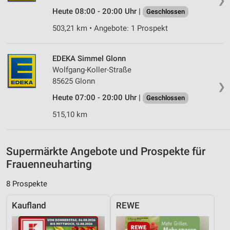
❯
auf einem Endgerät
Heute 08:00 - 20:00 Uhr |
Geschlossen
Verwendung reduzierter Daten zur Auswahl von
503,21 km • Angebote: 1 Prospekt
Werbeanzeigen
Erstellung von Profilen für personalisierte
EDEKA Simmel Glonn
Werbung
Wolfgang-Koller-Straße
Verwendung von Profilen zur Auswahl
85625 Glonn
❯
personalisierter Werbung
Heute 07:00 - 20:00 Uhr |
Geschlossen
Erstellung von Profilen zur Personalisierung
515,10 km
von Inhalten
Verwendung von Profilen zur Auswahl
personalisierter Inhalte
Supermärkte Angebote und Prospekte für
Frauenneuharting
Messung der Werbeleistung
8 Prospekte
Messung der Performance von Inhalten
Kaufland
REWE
Analyse von Zielgruppen durch Statistiken oder
Kombinationen von Daten aus verschiedenen
Quellen