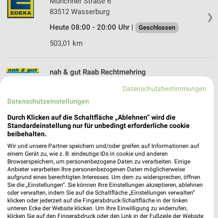
Münchner Straße 6
83512 Wasserburg
❯
Heute 08:00 - 20:00 Uhr |
Geschlossen
503,01 km
nah & gut Raab Rechtmehring
Hauptstraße 2
Datenschutzbestimmungen
83562 Rechtmehring
❯
Datenschutzeinstellungen
Heute 06:30 - 18:30 Uhr |
Geschlossen
Durch Klicken auf die Schaltfläche „Ablehnen“ wird die
496,59 km
Standardeinstellung nur für unbedingt erforderliche cookie
beibehalten.
Wir und unsere Partner speichern und/oder greifen auf Informationen auf
REWE Kirchseeon
einem Gerät zu, wie z. B. eindeutige IDs in cookie und anderen
Browserspeichern, um personenbezogene Daten zu verarbeiten. Einige
Münchner Str. 11
Anbieter verarbeiten Ihre personenbezogenen Daten möglicherweise
85614 Kirchseeon
aufgrund eines berechtigten Interesses. Um dem zu widersprechen, öffnen
❯
Sie die „Einstellungen“. Sie können Ihre Einstellungen akzeptieren, ablehnen
Heute 07:00 - 20:00 Uhr |
Geschlossen
oder verwalten, indem Sie auf die Schaltfläche „Einstellungen verwalten“
klicken oder jederzeit auf die Fingerabdruck-Schaltfläche in der linken
506,11 km • Angebote: 2 Prospekte
unteren Ecke der Website klicken. Um Ihre Einwilligung zu widerrufen,
klicken Sie auf den Fingerabdruck oder den Link in der Fußzeile der Website