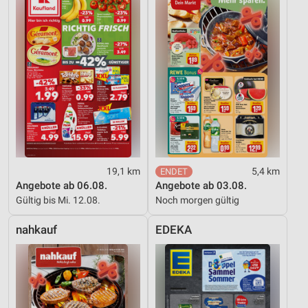
Entwicklung und Verbesserung der Angebote
Verwendung reduzierter Daten zur Auswahl von
Inhalten
IAB-Besonderheiten:
Verwendung genauer Standortdaten
Geräte anhand von aktiv angeforderten
Informationen identifizieren
19,1 km
5,4 km
Nicht-IAB-Verarbeitungszwecke:
Angebote ab 06.08.
Angebote ab 03.08.
Notwendig
Gültig bis Mi. 12.08.
Noch morgen gültig
Performance
nahkauf
EDEKA
Funktional
Werbung