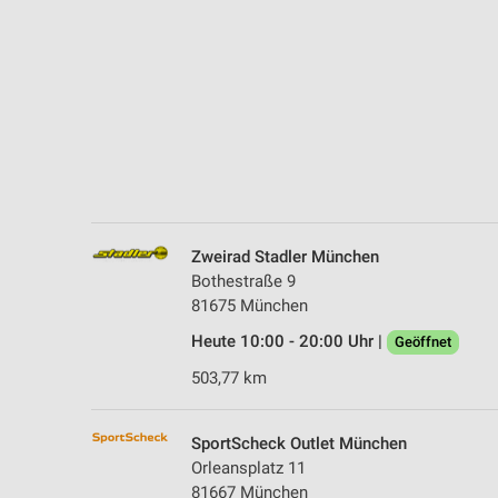
Messung der Performance von Inhalten
Analyse von Zielgruppen durch Statistiken oder Kombinationen 
Quellen
Entwicklung und Verbesserung der Angebote
Verwendung reduzierter Daten zur Auswahl von Inhalten
IAB-Besonderheiten:
Verwendung genauer Standortdaten
Zweirad Stadler München
Bothestraße 9
Geräte anhand von aktiv angeforderten Informationen identifizie
81675 München
Nicht-IAB-Verarbeitungszwecke:
Heute 10:00 - 20:00 Uhr |
Geöffnet
Notwendig
503,77 km
Performance
SportScheck Outlet München
Funktional
Orleansplatz 11
81667 München
Werbung