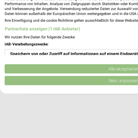
Zweirad Stadler Hammerau
Performance von Inhalten. Analyse von Zielgruppen durch Statistiken oder Kom
und Verbesserung der Angebote. Verwendung reduzierter Daten zur Auswahl von
Sägewerkstraße 4
Daten können außerhalb der Europäischen Union weitergegeben und in die USA 
83404 Hammerau
Ihre Einwilligung und die cookie Richtlinie gelten ausschließlich für diese Websit
Heute 09:30 - 19:30 Uhr |
Geöffnet
Partnerliste anzeigen (1 IAB-Anbieter)
526,74 km
Wir nutzen Ihre Daten für folgende Zwecke:
IAB-Verarbeitungszwecke:
Speichern von oder Zugriff auf Informationen auf einem Endgerät
SportScheck Outlet Unterhaching
Gruenwalder Weg 34
Verwendung reduzierter Daten zur Auswahl von Werbeanzeigen
82008 Unterhaching
Alle akzeptiere
Heute 10:00 - 20:00 Uhr |
Geöffnet
Erstellung von Profilen für personalisierte Werbung
Nein, anpassen
512,50 km
Verwendung von Profilen zur Auswahl personalisierter Werbung
Erstellung von Profilen zur Personalisierung von Inhalten
Verwendung von Profilen zur Auswahl personalisierter Inhalte
Messung der Werbeleistung