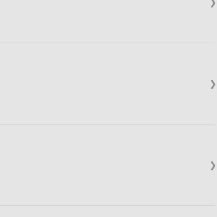
❯
❯
❯