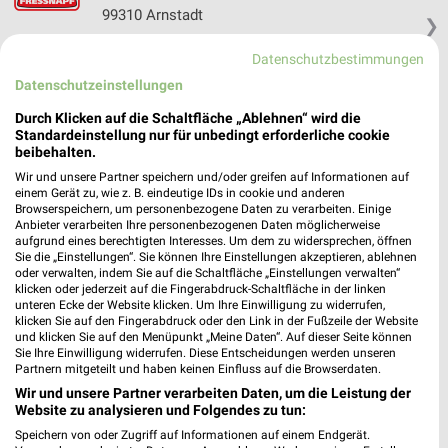
99310 Arnstadt
❯
Heute 09:00 - 18:00 Uhr |
Geschlossen
Datenschutzbestimmungen
252,04 km • Angebote: 1 Prospekt
Datenschutzeinstellungen
Durch Klicken auf die Schaltfläche „Ablehnen“ wird die
Standardeinstellung nur für unbedingt erforderliche cookie
Fressnapf Meiningen
beibehalten.
Steinweg 37
Wir und unsere Partner speichern und/oder greifen auf Informationen auf
98617 Meiningen
❯
einem Gerät zu, wie z. B. eindeutige IDs in cookie und anderen
Browserspeichern, um personenbezogene Daten zu verarbeiten. Einige
Heute 09:00 - 18:00 Uhr |
Geschlossen
Anbieter verarbeiten Ihre personenbezogenen Daten möglicherweise
aufgrund eines berechtigten Interesses. Um dem zu widersprechen, öffnen
300,67 km • Angebote: 1 Prospekt
Sie die „Einstellungen“. Sie können Ihre Einstellungen akzeptieren, ablehnen
oder verwalten, indem Sie auf die Schaltfläche „Einstellungen verwalten“
klicken oder jederzeit auf die Fingerabdruck-Schaltfläche in der linken
unteren Ecke der Website klicken. Um Ihre Einwilligung zu widerrufen,
Fressnapf Pößneck
klicken Sie auf den Fingerabdruck oder den Link in der Fußzeile der Website
Malmsgelänge 2
und klicken Sie auf den Menüpunkt „Meine Daten“. Auf dieser Seite können
07381 Pößneck
Sie Ihre Einwilligung widerrufen. Diese Entscheidungen werden unseren
❯
Partnern mitgeteilt und haben keinen Einfluss auf die Browserdaten.
Heute 09:00 - 16:00 Uhr |
Geschlossen
Wir und unsere Partner verarbeiten Daten, um die Leistung der
Website zu analysieren und Folgendes zu tun:
237,16 km • Angebote: 1 Prospekt
Speichern von oder Zugriff auf Informationen auf einem Endgerät.