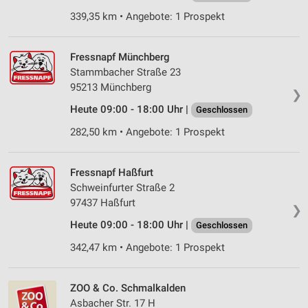
339,35 km • Angebote: 1 Prospekt
Verwendung von Profilen zur Auswahl
personalisierter Werbung
Fressnapf Münchberg
Erstellung von Profilen zur Personalisierung
Stammbacher Straße 23
von Inhalten
95213 Münchberg
❯
Verwendung von Profilen zur Auswahl
Heute 09:00 - 18:00 Uhr |
Geschlossen
personalisierter Inhalte
282,50 km • Angebote: 1 Prospekt
Messung der Werbeleistung
Messung der Performance von Inhalten
Fressnapf Haßfurt
Schweinfurter Straße 2
Analyse von Zielgruppen durch Statistiken oder
97437 Haßfurt
❯
Kombinationen von Daten aus verschiedenen
Quellen
Heute 09:00 - 18:00 Uhr |
Geschlossen
342,47 km • Angebote: 1 Prospekt
Entwicklung und Verbesserung der Angebote
Verwendung reduzierter Daten zur Auswahl von
ZOO & Co. Schmalkalden
Inhalten
Asbacher Str. 17 H