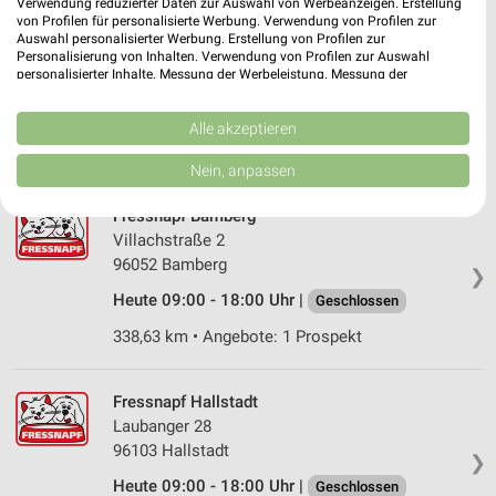
Verwendung reduzierter Daten zur Auswahl von Werbeanzeigen. Erstellung
von Profilen für personalisierte Werbung. Verwendung von Profilen zur
ZOO & Co. Arnstadt
Auswahl personalisierter Werbung. Erstellung von Profilen zur
Ichtershäuser Str. 51
Personalisierung von Inhalten. Verwendung von Profilen zur Auswahl
personalisierter Inhalte. Messung der Werbeleistung. Messung der
99310 Arnstadt
❯
Performance von Inhalten. Analyse von Zielgruppen durch Statistiken oder
Kombinationen von Daten aus verschiedenen Quellen. Entwicklung und
Heute 09:00 - 16:00 Uhr |
Geschlossen
Verbesserung der Angebote. Verwendung reduzierter Daten zur Auswahl
Alle akzeptieren
von Inhalten.
251,08 km • Angebote: 1 Prospekt
Daten können außerhalb der Europäischen Union weitergegeben und in die
Nein, anpassen
USA gesendet werden.
Ihre Einwilligung und die cookie Richtlinie gelten ausschließlich für diese
Fressnapf Bamberg
Website/App.
Villachstraße 2
Partnerliste anzeigen (1 IAB-Anbieter)
96052 Bamberg
❯
Wir nutzen Ihre Daten für folgende Zwecke:
Heute 09:00 - 18:00 Uhr |
Geschlossen
IAB-Verarbeitungszwecke:
338,63 km • Angebote: 1 Prospekt
Speichern von oder Zugriff auf Informationen
auf einem Endgerät
Fressnapf Hallstadt
Verwendung reduzierter Daten zur Auswahl von
Werbeanzeigen
Laubanger 28
96103 Hallstadt
❯
Erstellung von Profilen für personalisierte
Heute 09:00 - 18:00 Uhr |
Geschlossen
Werbung