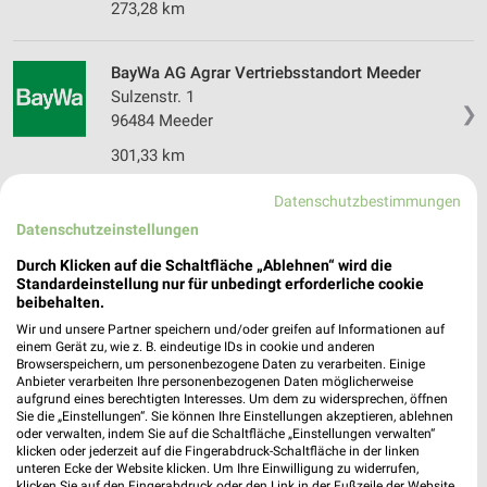
273,28 km
BayWa AG Agrar Vertriebsstandort Meeder
Sulzenstr. 1
❯
96484 Meeder
301,33 km
Datenschutzbestimmungen
Sonderpreis Baumarkt Weitramsdorf
Datenschutzeinstellungen
Buchenweg 2
Durch Klicken auf die Schaltfläche „Ablehnen“ wird die
96479 Weitramsdorf
❯
Standardeinstellung nur für unbedingt erforderliche cookie
Heute 08:00 - 19:00 Uhr |
beibehalten.
Geöffnet
Wir und unsere Partner speichern und/oder greifen auf Informationen auf
304,60 km • Angebote: 2 Prospekte
einem Gerät zu, wie z. B. eindeutige IDs in cookie und anderen
Browserspeichern, um personenbezogene Daten zu verarbeiten. Einige
Anbieter verarbeiten Ihre personenbezogenen Daten möglicherweise
aufgrund eines berechtigten Interesses. Um dem zu widersprechen, öffnen
RENOVA Renovierungssysteme Ahorn/Coburg
Sie die „Einstellungen“. Sie können Ihre Einstellungen akzeptieren, ablehnen
Ringstr. 11
oder verwalten, indem Sie auf die Schaltfläche „Einstellungen verwalten“
96482 Ahorn/Coburg
klicken oder jederzeit auf die Fingerabdruck-Schaltfläche in der linken
❯
unteren Ecke der Website klicken. Um Ihre Einwilligung zu widerrufen,
Heute 10:00 - 17:00 Uhr |
Öffnet in 3 Min.
klicken Sie auf den Fingerabdruck oder den Link in der Fußzeile der Website