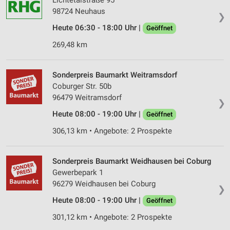
Lichtetalstraße 95
auf einem Endgerät
98724 Neuhaus
❯
Verwendung reduzierter Daten zur Auswahl von
Heute 06:30 - 18:00 Uhr |
Geöffnet
Werbeanzeigen
269,48 km
Erstellung von Profilen für personalisierte
Werbung
Sonderpreis Baumarkt Weitramsdorf
Verwendung von Profilen zur Auswahl
Coburger Str. 50b
personalisierter Werbung
96479 Weitramsdorf
❯
Erstellung von Profilen zur Personalisierung
Heute 08:00 - 19:00 Uhr |
Geöffnet
von Inhalten
306,13 km • Angebote: 2 Prospekte
Verwendung von Profilen zur Auswahl
personalisierter Inhalte
Sonderpreis Baumarkt Weidhausen bei Coburg
Messung der Werbeleistung
Gewerbepark 1
96279 Weidhausen bei Coburg
❯
Messung der Performance von Inhalten
Heute 08:00 - 19:00 Uhr |
Geöffnet
Analyse von Zielgruppen durch Statistiken oder
301,12 km • Angebote: 2 Prospekte
Kombinationen von Daten aus verschiedenen