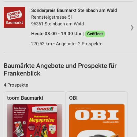
Quellen
Sonderpreis Baumarkt Steinbach am Wald
Entwicklung und Verbesserung der Angebote
Rennsteigstrasse 51
96361 Steinbach am Wald
Verwendung reduzierter Daten zur Auswahl von
❯
Inhalten
Heute 08:00 - 19:00 Uhr |
Geöffnet
IAB-Besonderheiten:
270,52 km • Angebote: 2 Prospekte
Verwendung genauer Standortdaten
Geräte anhand von aktiv angeforderten
Baumärkte Angebote und Prospekte für
Informationen identifizieren
Frankenblick
Nicht-IAB-Verarbeitungszwecke:
4 Prospekte
Notwendig
toom Baumarkt
OBI
Performance
Funktional
Werbung