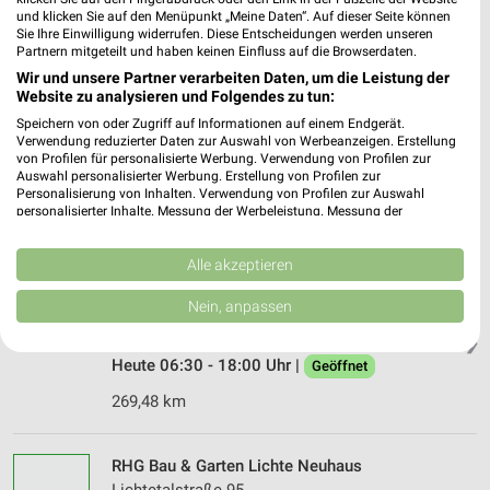
und klicken Sie auf den Menüpunkt „Meine Daten“. Auf dieser Seite können
305,60 km
Sie Ihre Einwilligung widerrufen. Diese Entscheidungen werden unseren
Partnern mitgeteilt und haben keinen Einfluss auf die Browserdaten.
Wir und unsere Partner verarbeiten Daten, um die Leistung der
Website zu analysieren und Folgendes zu tun:
toom Baumarkt Coburg
Fabrikweg 7
Speichern von oder Zugriff auf Informationen auf einem Endgerät.
Verwendung reduzierter Daten zur Auswahl von Werbeanzeigen. Erstellung
96450 Coburg
❯
von Profilen für personalisierte Werbung. Verwendung von Profilen zur
Auswahl personalisierter Werbung. Erstellung von Profilen zur
Heute 08:00 - 20:00 Uhr |
Geöffnet
Personalisierung von Inhalten. Verwendung von Profilen zur Auswahl
personalisierter Inhalte. Messung der Werbeleistung. Messung der
305,42 km • Angebote: 1 Prospekt
Performance von Inhalten. Analyse von Zielgruppen durch Statistiken oder
Kombinationen von Daten aus verschiedenen Quellen. Entwicklung und
Verbesserung der Angebote. Verwendung reduzierter Daten zur Auswahl
Alle akzeptieren
RHG Baustoffe Lichte Neuhaus
von Inhalten.
Daten können außerhalb der Europäischen Union weitergegeben und in die
Lichtetalstraße 95
Nein, anpassen
USA gesendet werden.
98724 Neuhaus
❯
Ihre Einwilligung und die cookie Richtlinie gelten ausschließlich für diese
Website/App.
Heute 06:30 - 18:00 Uhr |
Geöffnet
Partnerliste anzeigen (1 IAB-Anbieter)
269,48 km
Wir nutzen Ihre Daten für folgende Zwecke:
IAB-Verarbeitungszwecke:
RHG Bau & Garten Lichte Neuhaus
Speichern von oder Zugriff auf Informationen