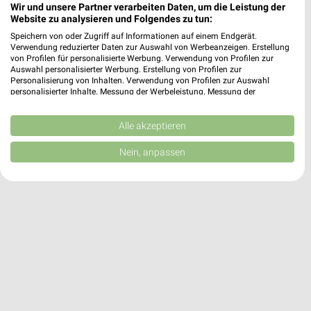
Wir und unsere Partner verarbeiten Daten, um die Leistung der
Website zu analysieren und Folgendes zu tun:
dm Coburg
Speichern von oder Zugriff auf Informationen auf einem Endgerät.
Verwendung reduzierter Daten zur Auswahl von Werbeanzeigen. Erstellung
Callenberger Straße 16
von Profilen für personalisierte Werbung. Verwendung von Profilen zur
96450 Coburg
Auswahl personalisierter Werbung. Erstellung von Profilen zur
❯
Personalisierung von Inhalten. Verwendung von Profilen zur Auswahl
Heute 08:00 - 20:00 Uhr |
Öffnet in 36 Min.
personalisierter Inhalte. Messung der Werbeleistung. Messung der
Performance von Inhalten. Analyse von Zielgruppen durch Statistiken oder
15,38 km
Kombinationen von Daten aus verschiedenen Quellen. Entwicklung und
Verbesserung der Angebote. Verwendung reduzierter Daten zur Auswahl
Alle akzeptieren
von Inhalten.
Daten können außerhalb der Europäischen Union weitergegeben und in die
Nein, anpassen
USA gesendet werden.
Ihre Einwilligung und die cookie Richtlinie gelten ausschließlich für diese
Website/App.
Partnerliste anzeigen (1 IAB-Anbieter)
Wir nutzen Ihre Daten für folgende Zwecke:
IAB-Verarbeitungszwecke:
Speichern von oder Zugriff auf Informationen
auf einem Endgerät
Verwendung reduzierter Daten zur Auswahl von