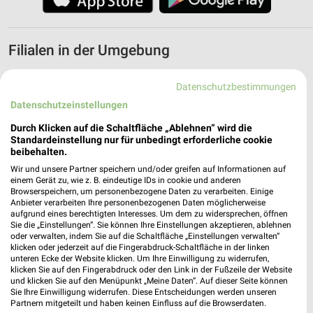
Filialen in der Umgebung
3 Filialen
Datenschutzbestimmungen
Datenschutzeinstellungen
dm Rödental
Durch Klicken auf die Schaltfläche „Ablehnen“ wird die
Coburger Straße 15
Standardeinstellung nur für unbedingt erforderliche cookie
96472 Rödental
❯
beibehalten.
Heute 08:00 - 20:00 Uhr |
Öffnet in 36 Min.
Wir und unsere Partner speichern und/oder greifen auf Informationen auf
einem Gerät zu, wie z. B. eindeutige IDs in cookie und anderen
10,70 km
Browserspeichern, um personenbezogene Daten zu verarbeiten. Einige
Anbieter verarbeiten Ihre personenbezogenen Daten möglicherweise
aufgrund eines berechtigten Interesses. Um dem zu widersprechen, öffnen
Sie die „Einstellungen“. Sie können Ihre Einstellungen akzeptieren, ablehnen
dm Stockheim
oder verwalten, indem Sie auf die Schaltfläche „Einstellungen verwalten“
Industriestraße 12
klicken oder jederzeit auf die Fingerabdruck-Schaltfläche in der linken
unteren Ecke der Website klicken. Um Ihre Einwilligung zu widerrufen,
96342 Stockheim
❯
klicken Sie auf den Fingerabdruck oder den Link in der Fußzeile der Website
und klicken Sie auf den Menüpunkt „Meine Daten“. Auf dieser Seite können
Heute 08:00 - 20:00 Uhr |
Öffnet in 36 Min.
Sie Ihre Einwilligung widerrufen. Diese Entscheidungen werden unseren
Partnern mitgeteilt und haben keinen Einfluss auf die Browserdaten.
11,30 km