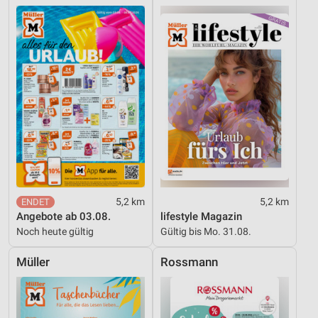
Verwendung reduzierter Daten zur Auswahl von
Inhalten
IAB-Besonderheiten:
Verwendung genauer Standortdaten
Geräte anhand von aktiv angeforderten
Informationen identifizieren
Nicht-IAB-Verarbeitungszwecke:
Notwendig
Performance
5,2 km
5,2 km
Angebote ab 03.08.
lifestyle Magazin
Funktional
Noch heute gültig
Gültig bis Mo. 31.08.
Werbung
Müller
Rossmann