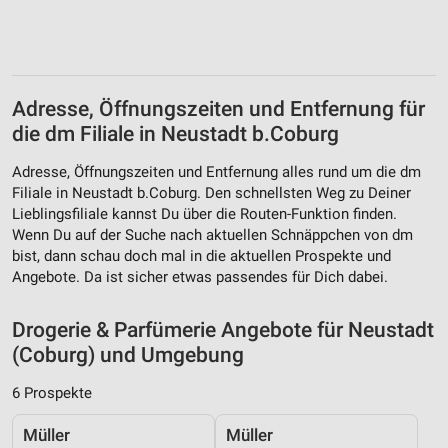
Werbeanzeigen
Erstellung von Profilen für personalisierte
Werbung
Verwendung von Profilen zur Auswahl
Adresse, Öffnungszeiten und Entfernung für
personalisierter Werbung
die dm Filiale in Neustadt b.Coburg
Erstellung von Profilen zur Personalisierung
Adresse, Öffnungszeiten und Entfernung alles rund um die dm
von Inhalten
Filiale in Neustadt b.Coburg. Den schnellsten Weg zu Deiner
Lieblingsfiliale kannst Du über die Routen-Funktion finden.
Verwendung von Profilen zur Auswahl
personalisierter Inhalte
Wenn Du auf der Suche nach aktuellen Schnäppchen von dm
bist, dann schau doch mal in die aktuellen Prospekte und
Messung der Werbeleistung
Angebote. Da ist sicher etwas passendes für Dich dabei.
Messung der Performance von Inhalten
Drogerie & Parfümerie Angebote für Neustadt
(Coburg) und Umgebung
Analyse von Zielgruppen durch Statistiken oder
Kombinationen von Daten aus verschiedenen
Quellen
6 Prospekte
Entwicklung und Verbesserung der Angebote
Müller
Müller