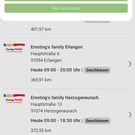
von Inhalten.
Industriestraße 10
Daten können außerhalb der Europäischen Union weitergegeben und in die
Nein, anpassen
91161 Hilpoltstein
USA gesendet werden.
❯
Ihre Einwilligung und die cookie Richtlinie gelten ausschließlich für diese
Heute 09:00 - 19:00 Uhr |
Geschlossen
Website/App.
401,97 km
Partnerliste anzeigen (1 IAB-Anbieter)
Wir nutzen Ihre Daten für folgende Zwecke:
IAB-Verarbeitungszwecke:
Ernsting's family Erlangen
Hauptstraße 6
Speichern von oder Zugriff auf Informationen
auf einem Endgerät
91054 Erlangen
❯
Heute 09:00 - 20:00 Uhr |
Geschlossen
Verwendung reduzierter Daten zur Auswahl von
Werbeanzeigen
365,91 km
Erstellung von Profilen für personalisierte
Werbung
Ernsting's family Herzogenaurach
Hauptstraße 13
Verwendung von Profilen zur Auswahl
91074 Herzogenaurach
personalisierter Werbung
❯
Heute 09:00 - 18:30 Uhr |
Geschlossen
Erstellung von Profilen zur Personalisierung
von Inhalten
372,55 km