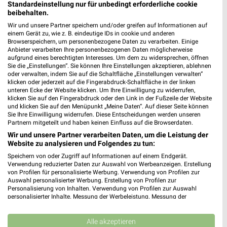
Heute 09:00 - 18:30 Uhr |
Standardeinstellung nur für unbedingt erforderliche cookie
Geschlossen
beibehalten.
398,37 km
Wir und unsere Partner speichern und/oder greifen auf Informationen auf
einem Gerät zu, wie z. B. eindeutige IDs in cookie und anderen
Browserspeichern, um personenbezogene Daten zu verarbeiten. Einige
Anbieter verarbeiten Ihre personenbezogenen Daten möglicherweise
Rofu Kinderland Fürth
aufgrund eines berechtigten Interesses. Um dem zu widersprechen, öffnen
Waldstraße 99
Sie die „Einstellungen“. Sie können Ihre Einstellungen akzeptieren, ablehnen
90763 Fürth
oder verwalten, indem Sie auf die Schaltfläche „Einstellungen verwalten“
❯
klicken oder jederzeit auf die Fingerabdruck-Schaltfläche in der linken
Heute 09:30 - 20:00 Uhr |
Geschlossen
unteren Ecke der Website klicken. Um Ihre Einwilligung zu widerrufen,
klicken Sie auf den Fingerabdruck oder den Link in der Fußzeile der Website
379,34 km • Angebote: 2 Prospekte
und klicken Sie auf den Menüpunkt „Meine Daten“. Auf dieser Seite können
Sie Ihre Einwilligung widerrufen. Diese Entscheidungen werden unseren
Partnern mitgeteilt und haben keinen Einfluss auf die Browserdaten.
Wir und unsere Partner verarbeiten Daten, um die Leistung der
Ernsting's family Neumarkt
Website zu analysieren und Folgendes zu tun:
Untere Marktstraße 25
Speichern von oder Zugriff auf Informationen auf einem Endgerät.
92318 Neumarkt
❯
Verwendung reduzierter Daten zur Auswahl von Werbeanzeigen. Erstellung
von Profilen für personalisierte Werbung. Verwendung von Profilen zur
Heute 09:00 - 19:00 Uhr |
Geschlossen
Auswahl personalisierter Werbung. Erstellung von Profilen zur
Personalisierung von Inhalten. Verwendung von Profilen zur Auswahl
385,14 km
personalisierter Inhalte. Messung der Werbeleistung. Messung der
Performance von Inhalten. Analyse von Zielgruppen durch Statistiken oder
Kombinationen von Daten aus verschiedenen Quellen. Entwicklung und
Ernsting's family Hilpoltstein
Verbesserung der Angebote. Verwendung reduzierter Daten zur Auswahl
Alle akzeptieren