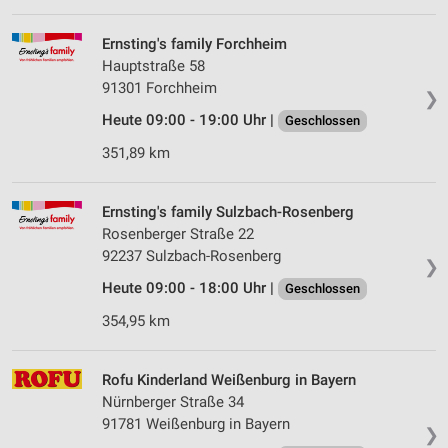
Verwendung von Profilen zur Auswahl
personalisierter Inhalte
Ernsting's family Forchheim
Hauptstraße 58
Messung der Werbeleistung
91301 Forchheim
❯
Heute 09:00 - 19:00 Uhr |
Geschlossen
Messung der Performance von Inhalten
351,89 km
Analyse von Zielgruppen durch Statistiken oder
Kombinationen von Daten aus verschiedenen
Quellen
Ernsting's family Sulzbach-Rosenberg
Rosenberger Straße 22
Entwicklung und Verbesserung der Angebote
92237 Sulzbach-Rosenberg
❯
Verwendung reduzierter Daten zur Auswahl von
Heute 09:00 - 18:00 Uhr |
Geschlossen
Inhalten
354,95 km
IAB-Besonderheiten:
Verwendung genauer Standortdaten
Rofu Kinderland Weißenburg in Bayern
Geräte anhand von aktiv angeforderten
Nürnberger Straße 34
Informationen identifizieren
91781 Weißenburg in Bayern
❯