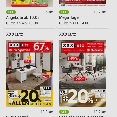
Nicht-IAB-Verarbeitungszwecke:
3,6 km
10,2 km
Notwendig
Angebote ab 10.08.
Mega Tage
Gültig ab Mo. 10.08.
Gültig bis Fr. 14.08.
Performance
XXXLutz
XXXLutz
Funktional
Werbung
10,2 km
10,2 km