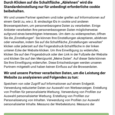
Durch Klicken auf die Schaltfläche „Ablehnen“ wird die
Standardeinstellung nur für unbedingt erforderliche cookie
beibehalten.
Wir und unsere Partner speichern und/oder greifen auf Informationen auf
einem Gerät zu, wie z. B. eindeutige IDs in cookie und anderen
Browserspeichern, um personenbezogene Daten zu verarbeiten. Einige
Anbieter verarbeiten Ihre personenbezogenen Daten möglicherweise
aufgrund eines berechtigten Interesses. Um dem zu widersprechen, öffnen
Sie die „Einstellungen“. Sie können Ihre Einstellungen akzeptieren, ablehnen
oder verwalten, indem Sie auf die Schaltfläche „Einstellungen verwalten“
klicken oder jederzeit auf die Fingerabdruck-Schaltfläche in der linken
unteren Ecke der Website klicken. Um Ihre Einwilligung zu widerrufen,
klicken Sie auf den Fingerabdruck oder den Link in der Fußzeile der Website
und klicken Sie auf den Menüpunkt „Meine Daten“. Auf dieser Seite können
19,4 km
3 km
Sie Ihre Einwilligung widerrufen. Diese Entscheidungen werden unseren
Partnern mitgeteilt und haben keinen Einfluss auf die Browserdaten.
Angebote ab 08.08.
Angebote ab 17.08.
Wir und unsere Partner verarbeiten Daten, um die Leistung der
Gültig bis Fr. 14.08.
Gültig ab Mo. 17.08.
Website zu analysieren und Folgendes zu tun:
Speichern von oder Zugriff auf Informationen auf einem Endgerät.
PENNY
XXXLutz
Verwendung reduzierter Daten zur Auswahl von Werbeanzeigen. Erstellung
von Profilen für personalisierte Werbung. Verwendung von Profilen zur
Auswahl personalisierter Werbung. Erstellung von Profilen zur
Personalisierung von Inhalten. Verwendung von Profilen zur Auswahl
personalisierter Inhalte. Messung der Werbeleistung. Messung der
Performance von Inhalten. Analyse von Zielgruppen durch Statistiken oder
Kombinationen von Daten aus verschiedenen Quellen. Entwicklung und