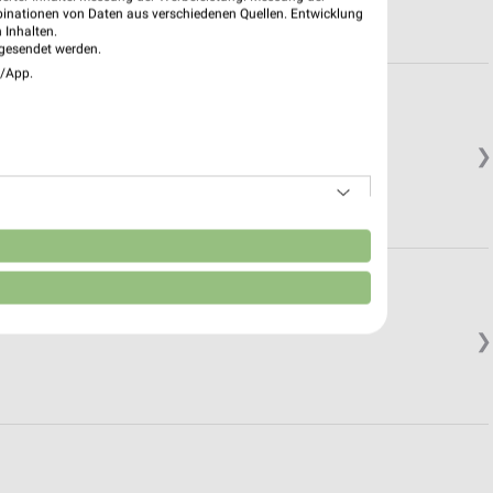
binationen von Daten aus verschiedenen Quellen. Entwicklung
 Inhalten.
gesendet werden.
e/App.
❯
n
❯