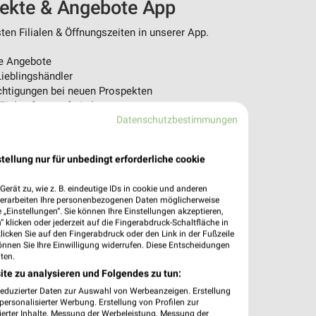
pekte & Angebote App
en Filialen & Öffnungszeiten in unserer App.
e Angebote
ieblingshändler
htigungen bei neuen Prospekten
 Einkauf stressfrei planen
Datenschutzbestimmungen
 App jetzt laden oder QR-Code scannen.
tellung nur für unbedingt erforderliche cookie
erät zu, wie z. B. eindeutige IDs in cookie und anderen
verarbeiten Ihre personenbezogenen Daten möglicherweise
„Einstellungen“. Sie können Ihre Einstellungen akzeptieren,
 klicken oder jederzeit auf die Fingerabdruck-Schaltfläche in
klicken Sie auf den Fingerabdruck oder den Link in der Fußzeile
önnen Sie Ihre Einwilligung widerrufen. Diese Entscheidungen
ten.
ite zu analysieren und Folgendes zu tun:
reduzierter Daten zur Auswahl von Werbeanzeigen. Erstellung
ersonalisierter Werbung. Erstellung von Profilen zur
ierter Inhalte. Messung der Werbeleistung. Messung der