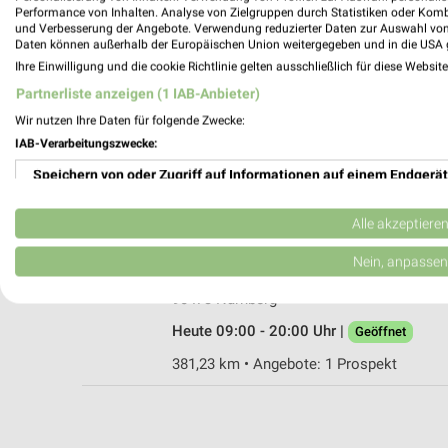
Performance von Inhalten. Analyse von Zielgruppen durch Statistiken oder Kom
und Verbesserung der Angebote. Verwendung reduzierter Daten zur Auswahl von
Daten können außerhalb der Europäischen Union weitergegeben und in die USA 
Ihre Einwilligung und die cookie Richtlinie gelten ausschließlich für diese Websit
Tedi Nürnberg Langwasser
Partnerliste anzeigen (1 IAB-Anbieter)
Oppelner Straße 223-225
Wir nutzen Ihre Daten für folgende Zwecke:
90473 Nürnberg Langwasser
IAB-Verarbeitungszwecke:
Heute 09:00 - 20:00 Uhr |
Geöffnet
Speichern von oder Zugriff auf Informationen auf einem Endgerät
381,41 km
Verwendung reduzierter Daten zur Auswahl von Werbeanzeigen
Alle akzeptiere
EuroShop Nürnberg
Erstellung von Profilen für personalisierte Werbung
Nein, anpassen
Glogauer Straße 30-38
Verwendung von Profilen zur Auswahl personalisierter Werbung
90473 Nürnberg
Heute 09:00 - 20:00 Uhr |
Geöffnet
Erstellung von Profilen zur Personalisierung von Inhalten
381,23 km • Angebote: 1 Prospekt
Verwendung von Profilen zur Auswahl personalisierter Inhalte
Messung der Werbeleistung