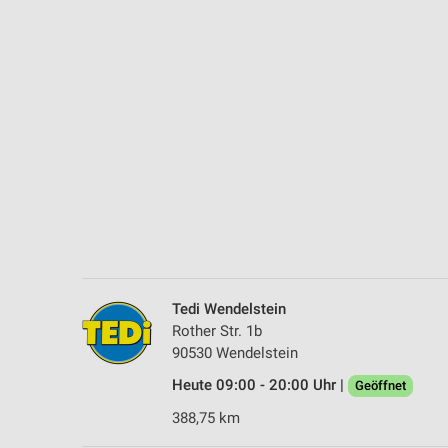
Messung der Performance von Inhalten
Analyse von Zielgruppen durch Statistiken oder Kombinationen 
Quellen
Entwicklung und Verbesserung der Angebote
Verwendung reduzierter Daten zur Auswahl von Inhalten
IAB-Besonderheiten:
Verwendung genauer Standortdaten
Geräte anhand von aktiv angeforderten Informationen identifizie
Nicht-IAB-Verarbeitungszwecke:
Tedi Wendelstein
Notwendig
Rother Str. 1b
90530 Wendelstein
Performance
Heute 09:00 - 20:00 Uhr |
Geöffnet
Funktional
388,75 km
Werbung