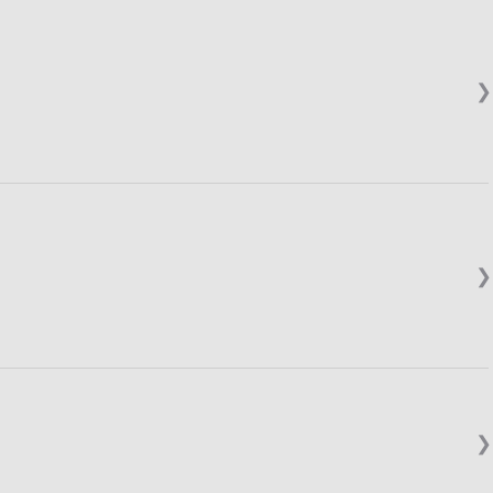
❯
❯
❯