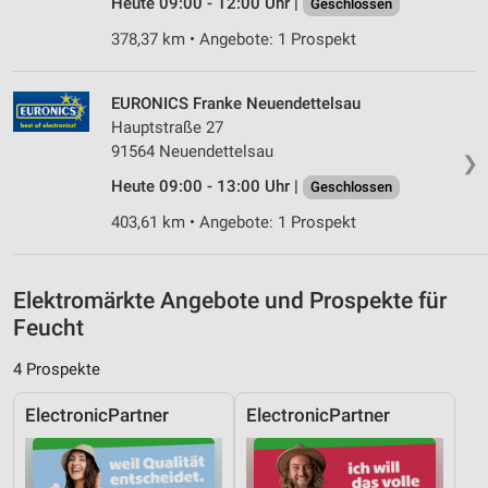
Heute 09:00 - 12:00 Uhr |
Geschlossen
Verwendung reduzierter Daten zur Auswahl von
378,37 km • Angebote: 1 Prospekt
Inhalten
IAB-Besonderheiten:
EURONICS Franke Neuendettelsau
Verwendung genauer Standortdaten
Hauptstraße 27
91564 Neuendettelsau
Geräte anhand von aktiv angeforderten
❯
Informationen identifizieren
Heute 09:00 - 13:00 Uhr |
Geschlossen
Nicht-IAB-Verarbeitungszwecke:
403,61 km • Angebote: 1 Prospekt
Notwendig
Performance
Elektromärkte Angebote und Prospekte für
Feucht
Funktional
4 Prospekte
Werbung
ElectronicPartner
ElectronicPartner