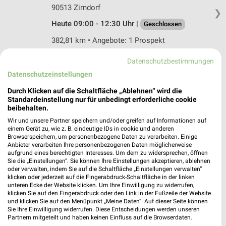
90513 Zirndorf
❯
Heute 09:00 - 12:30 Uhr |
Geschlossen
382,81 km • Angebote: 1 Prospekt
Datenschutzbestimmungen
MediaMarkt Saturn Neumarkt
Datenschutzeinstellungen
Dammstrasse 1
Durch Klicken auf die Schaltfläche „Ablehnen“ wird die
92318 Neumarkt
❯
Standardeinstellung nur für unbedingt erforderliche cookie
beibehalten.
Heute 10:00 - 19:00 Uhr |
Geschlossen
Wir und unsere Partner speichern und/oder greifen auf Informationen auf
384,95 km • Angebote: 1 Prospekt
einem Gerät zu, wie z. B. eindeutige IDs in cookie und anderen
Browserspeichern, um personenbezogene Daten zu verarbeiten. Einige
Anbieter verarbeiten Ihre personenbezogenen Daten möglicherweise
aufgrund eines berechtigten Interesses. Um dem zu widersprechen, öffnen
Metz Zirndorf
Sie die „Einstellungen“. Sie können Ihre Einstellungen akzeptieren, ablehnen
Ohmstraße 55
oder verwalten, indem Sie auf die Schaltfläche „Einstellungen verwalten“
90513 Zirndorf
klicken oder jederzeit auf die Fingerabdruck-Schaltfläche in der linken
❯
unteren Ecke der Website klicken. Um Ihre Einwilligung zu widerrufen,
Heute
klicken Sie auf den Fingerabdruck oder den Link in der Fußzeile der Website
geschlossen
und klicken Sie auf den Menüpunkt „Meine Daten“. Auf dieser Seite können
382,72 km
Sie Ihre Einwilligung widerrufen. Diese Entscheidungen werden unseren
Partnern mitgeteilt und haben keinen Einfluss auf die Browserdaten.