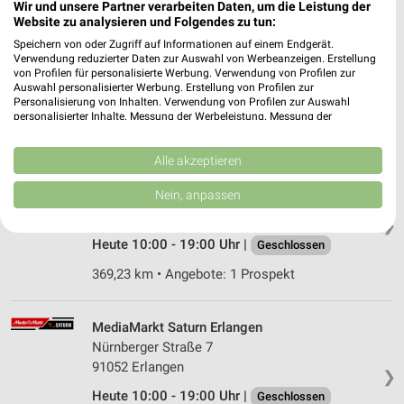
Wir und unsere Partner verarbeiten Daten, um die Leistung der
Website zu analysieren und Folgendes zu tun:
EURONICS Engelhardt Eckental
Eschenauer Hauptstr. 51
Speichern von oder Zugriff auf Informationen auf einem Endgerät.
Verwendung reduzierter Daten zur Auswahl von Werbeanzeigen. Erstellung
90542 Eckental
❯
von Profilen für personalisierte Werbung. Verwendung von Profilen zur
Auswahl personalisierter Werbung. Erstellung von Profilen zur
Heute 08:30 - 12:30 Uhr |
Geschlossen
Personalisierung von Inhalten. Verwendung von Profilen zur Auswahl
personalisierter Inhalte. Messung der Werbeleistung. Messung der
361,94 km • Angebote: 1 Prospekt
Performance von Inhalten. Analyse von Zielgruppen durch Statistiken oder
Kombinationen von Daten aus verschiedenen Quellen. Entwicklung und
Verbesserung der Angebote. Verwendung reduzierter Daten zur Auswahl
Alle akzeptieren
von Inhalten.
MediaMarkt Saturn Erlangen
Daten können außerhalb der Europäischen Union weitergegeben und in die
Nein, anpassen
Frauenauracher Str. 108
USA gesendet werden.
91056 Erlangen
❯
Ihre Einwilligung und die cookie Richtlinie gelten ausschließlich für diese
Website/App.
Heute 10:00 - 19:00 Uhr |
Geschlossen
Partnerliste anzeigen (1 IAB-Anbieter)
369,23 km • Angebote: 1 Prospekt
Wir nutzen Ihre Daten für folgende Zwecke:
IAB-Verarbeitungszwecke:
MediaMarkt Saturn Erlangen
Speichern von oder Zugriff auf Informationen
Nürnberger Straße 7
auf einem Endgerät
91052 Erlangen
❯
Verwendung reduzierter Daten zur Auswahl von
Heute 10:00 - 19:00 Uhr |
Geschlossen
Werbeanzeigen