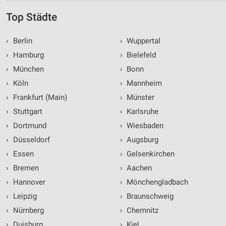
Top Städte
›
Berlin
›
Wuppertal
›
Hamburg
›
Bielefeld
›
München
›
Bonn
›
Köln
›
Mannheim
›
Frankfurt (Main)
›
Münster
›
Stuttgart
›
Karlsruhe
›
Dortmund
›
Wiesbaden
›
Düsseldorf
›
Augsburg
›
Essen
›
Gelsenkirchen
›
Bremen
›
Aachen
›
Hannover
›
Mönchengladbach
›
Leipzig
›
Braunschweig
›
Nürnberg
›
Chemnitz
›
Duisburg
›
Kiel