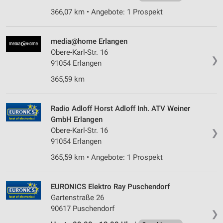
366,07 km • Angebote: 1 Prospekt
Erstellung von Profilen für personalisierte
Werbung
media@home Erlangen
Verwendung von Profilen zur Auswahl
Obere-Karl-Str. 16
personalisierter Werbung
❯
91054 Erlangen
Erstellung von Profilen zur Personalisierung
365,59 km
von Inhalten
Verwendung von Profilen zur Auswahl
Radio Adloff Horst Adloff Inh. ATV Weiner
personalisierter Inhalte
GmbH Erlangen
Obere-Karl-Str. 16
❯
Messung der Werbeleistung
91054 Erlangen
Messung der Performance von Inhalten
365,59 km • Angebote: 1 Prospekt
Analyse von Zielgruppen durch Statistiken oder
Kombinationen von Daten aus verschiedenen
EURONICS Elektro Ray Puschendorf
Quellen
Gartenstraße 26
90617 Puschendorf
Entwicklung und Verbesserung der Angebote
❯